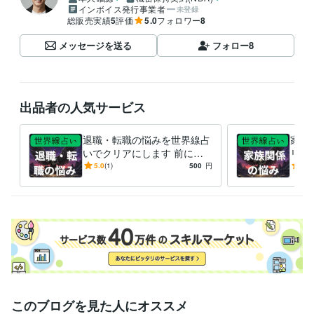
インボイス発行事業者
未登録
総販売実績
5
評価
5.0
フォロワー
8
メッセージを送る
フォロー
8
出品者の人気サービス
退職・転職の悩みを世界線占
家族
いでクリアにします 前に進
リア
むために2つの異なる世界線
に2
5.0
(1)
500
円
5.0
を鑑定書にしてお渡しします
書に
このブログを見た人にオススメ