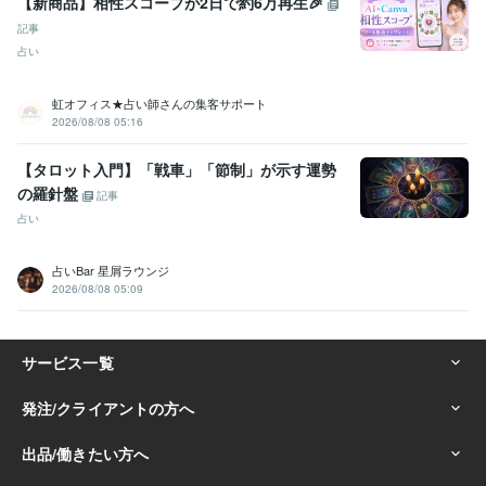
【新商品】相性スコープが2日で約6万再生🎉
記事
占い
虹オフィス★占い師さんの集客サポート
2026/08/08 05:16
【タロット入門】「戦車」「節制」が示す運勢
の羅針盤
記事
占い
占いBar 星屑ラウンジ
2026/08/08 05:09