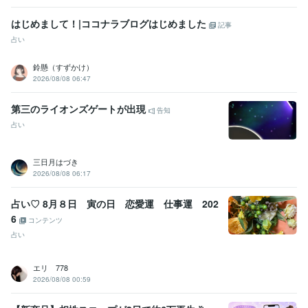
はじめまして！|ココナラブログはじめました
記事
占い
鈴懸（すずかけ）
2026/08/08 06:47
第三のライオンズゲートが出現
告知
占い
三日月はづき
2026/08/08 06:17
占い♡ 8月８日 寅の日 恋愛運 仕事運 202
6
コンテンツ
占い
エリ 778
2026/08/08 00:59