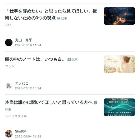
「仕事を辞めたい」と思ったら見てほしい、後
悔しないための3つの視点
記事
占い
丸山 修平
2026/07/16 11:24
頭の中のノートは、いつも白。
記事
コラム
エゾねこ
2026/07/12 10:24
本当は誰かに聞いてほしいと思っている方へ
記事
ライフスタイル
Sho904
2026/06/04 01:28