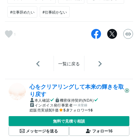
#仕事辞めたい
#仕事続かない
1
一覧に戻る
心をクリアリングして本来の輝きを取
り戻す
本人確認
機密保持契約(NDA)
インボイス発行事業者
未登録
総販売実績
3
評価
5.0
フォロワー
16
無料で見積り相談
メッセージを送る
フォロー
16