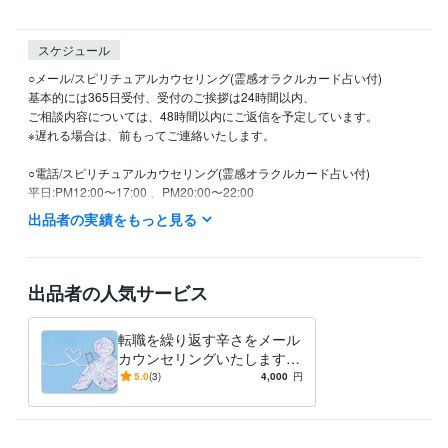
スケジュール
○メール/スピリチュアルカウセリング(霊感オラクルカード占い付)

基本的には365日受付、受付のご挨拶は24時間以内、

ご相談内容については、48時間以内にご返信を予定しています。

※遅れる場合は、前もってご連絡いたします。

○電話/スピリチュアルカウセリング(霊感オラクルカード占い付)　

平日:PM12:00〜17:00 、PM20:00〜22:00

土日祝日：予約の方のみ

出品者の実績をもっと見る
その他の時間もご相談可能です。

⚠︎不定期休業・時間変動する場合がありますのでご了承ください。
出品者の人気サービス
転職を繰り返す辛さをメール
カウンセリングいたします
仕事が続かない辛さ悲しさか
5.0
(3)
4,000
円
ら解放されたい人へメンタル
ケアを