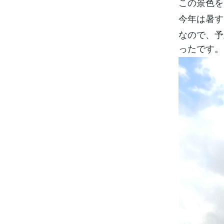
この景色を
今年は暑す
なので、予
ったです。