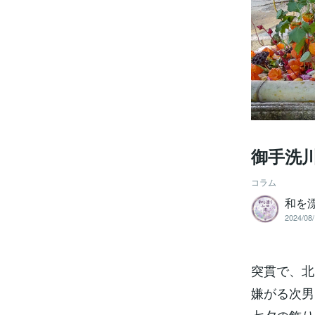
御手洗
コラム
和を
2024/08/
突貫で、北
嫌がる次男