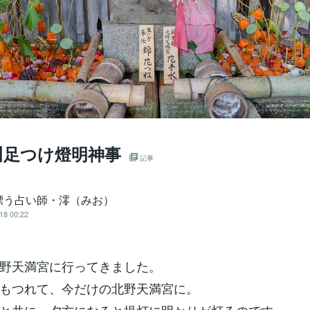
川足つけ燈明神事
記事
漂う占い師・澪（みお）
18 00:22
野天満宮に行ってきました。
もつれて、今だけの北野天満宮に。