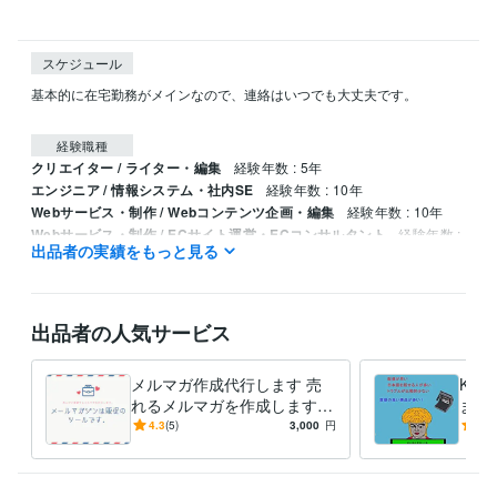
スケジュール
基本的に在宅勤務がメインなので、連絡はいつでも大丈夫です。

経験職種
クリエイター / ライター・編集
経験年数 : 5年
エンジニア / 情報システム・社内SE
経験年数 : 10年
Webサービス・制作 / Webコンテンツ企画・編集
経験年数 : 10年
Webサービス・制作 / ECサイト運営・ECコンサルタント
経験年数 :
出品者の実績をもっと見る
3年
営業 / 営業企画
経験年数 : 7年
受賞歴
出品者の人気サービス
スタートアップの企業の専属ライターになる
ネットワーク技術関係
の専属ライターになる
ココナラで受注数が100件に到達（マニュアル
メルマガ作成代行します 売
Kin
製作含む）
ネットショップの専属ライターになる
スタートアップ企
れるメルマガを作成します。
ます
業の専属SEOライターになる
丁寧に製作します。
伸ば
4.3
(5)
3,000
円
5.0
評価
得意分野
ライティング・翻訳
商品紹介