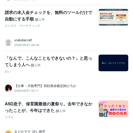
請求の未入金チェックを、無料のツールだけで
自動にする手順
記事
ビジネス・マーケティング
urakatacraft
2026/08/07 08:46
「なんで、こんなこともできないの？」と思っ
てしまう人へ
記事
占い
【仕事・才能専門】四柱推命鑑定師ひろか
2026/08/07 02:11
ASD息子、保育園最後の夏祭り。去年できなか
ったことが、今年はできた
記事
コラム
まどかママ_話し相手