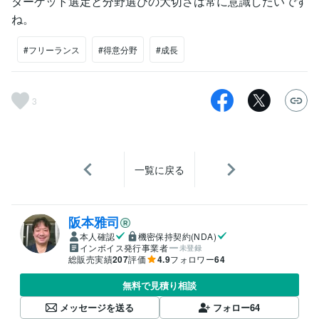
ターゲット選定と分野選びの大切さは常に意識したいです
ね。
#フリーランス
#得意分野
#成長
3
一覧に戻る
阪本雅司
本人確認
機密保持契約(NDA)
インボイス発行事業者
未登録
総販売実績
207
評価
4.9
フォロワー
64
無料で見積り相談
メッセージを送る
フォロー
64