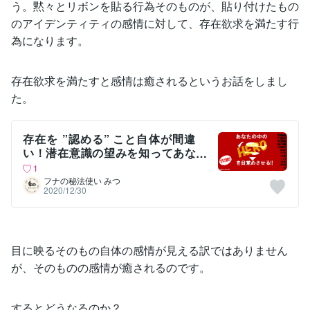
う。黙々とリボンを貼る行為そのものが、貼り付けたもの
のアイデンティティの感情に対して、存在欲求を満たす行
為になります。
存在欲求を満たすと感情は癒されるというお話をしまし
た。
存在を ”認める” こと自体が間違
い！潜在意識の望みを知ってあな
たの中のヒーローを目覚めさせ
1
る！
フナの秘法使い みつ
2020/12/30
目に映るそのもの自体の感情が見える訳ではありません
が、そのものの感情が癒されるのです。
するとどうなるのか？