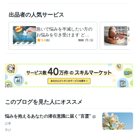
癒し／父音伝導者/龍体文字アーティスト
願望実現
仕事
恋愛
問題解決
お金
病気
ヒーリング
悩み相談
心の悩み
スピリチュアル
出品者の人気サービス
急いで悩みを半減したい方の
対話
お悩みを引き受けます どの
みか
カテゴリで相談したらいいか
面接
5.0
(9)
500
円
/分
5.0
分からない？ここに来てくだ
の奥
さい
ださ
このブログを見た人にオススメ
悩みを抱えるあなたの潜在意識に届く“言霊”
記事
学び