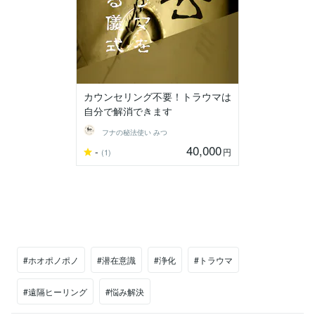
カウンセリング不要！トラウマは
自分で解消できます
フナの秘法使い みつ
40,000
-
円
(1)
#ホオポノポノ
#潜在意識
#浄化
#トラウマ
#遠隔ヒーリング
#悩み解決