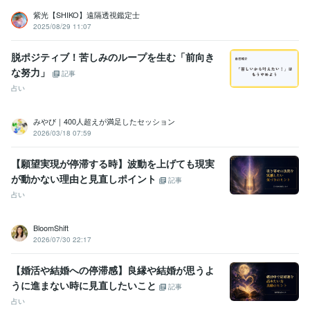
紫光【SHIKO】遠隔透視鑑定士
2025/08/29 11:07
脱ポジティブ！苦しみのループを生む「前向き
な努力」
記事
占い
みやび｜400人超えが満足したセッション
2026/03/18 07:59
【願望実現が停滞する時】波動を上げても現実
が動かない理由と見直しポイント
記事
占い
BloomShift
2026/07/30 22:17
【婚活や結婚への停滞感】良縁や結婚が思うよ
うに進まない時に見直したいこと
記事
占い