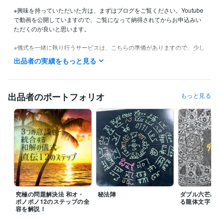
※興味を持っていただいた方は、まずはブログをご覧ください。Youtube
で動画を公開していますので、ご覧になって納得されてからお申込みい
ただくのが良いと思います。

※儀式を一緒に執り行うサービスは、こちらの準備がありますので、少し
余裕を持った日程をご指定ください。
出品者の実績をもっと見る
経験職種
メディア・出版・広告 / クリエイティブ・アートディレクター
経験
年数 : 11年
出品者のポートフォリオ
もっと見る
職歴
日本ハム株式会社
1977年3月 ~ 1984年11月
大阪市南区にてホストとして４店舗に勤める
1984年12月 ~ 1996年
3月
S観光株式会社
1996年4月 ~ 2001年3月
N進株式会社
2001年6月 ~ 2011年11月
株式会社 S
2012年6月 ~ 2019年4月
ソープランド L
2020年11月 ~ 2021年5月
特別養護老人ホーム N
2023年11月 ~ 2025年4月
究極の問題解決法 和オ・
秘法陣
ダブル六芒星
ポノポノ12のステップの全
る龍体文字
得意分野
容を解説！
悩み相談・カウンセリング
 人間関係・問題解決・唯一無二の手法