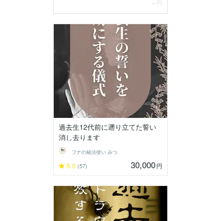
過去生12代前に遡り立てた誓い
消し去ります
フナの秘法使い みつ
30,000
5.0
円
(57)