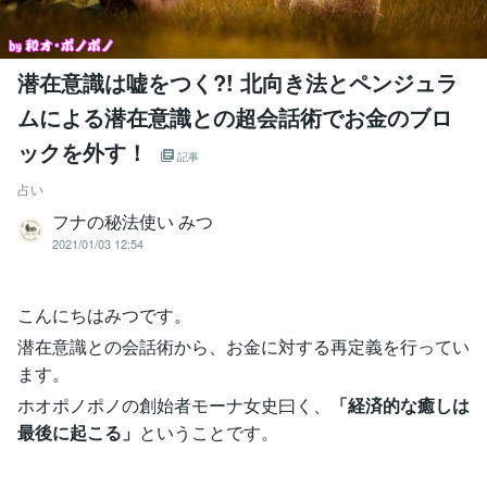
潜在意識は嘘をつく?! 北向き法とペンジュラ
ムによる潜在意識との超会話術でお金のブロ
ックを外す！
記事
占い
フナの秘法使い みつ
2021/01/03 12:54
こんにちはみつです。
潜在意識との会話術から、お金に対する再定義を行ってい
ます。
ホオポノポノの創始者モーナ女史曰く、
「経済的な癒しは
最後に起こる」
ということです。