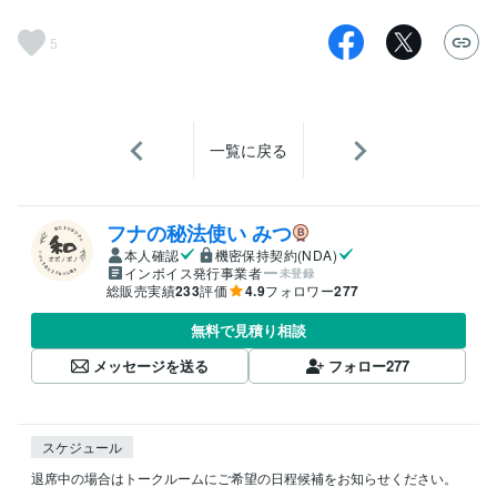
5
一覧に戻る
フナの秘法使い みつ
本人確認
機密保持契約(NDA)
インボイス発行事業者
未登録
総販売実績
233
評価
4.9
フォロワー
277
無料で見積り相談
メッセージを送る
フォロー
277
スケジュール
退席中の場合はトークルームにご希望の日程候補をお知らせください。
