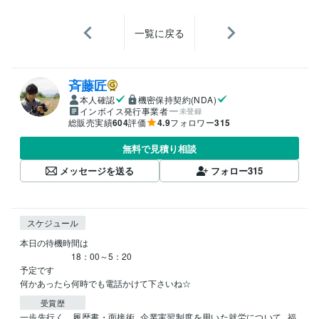
一覧に戻る
斉藤匠
本人確認
機密保持契約(NDA)
インボイス発行事業者
未登録
総販売実績
604
評価
4.9
フォロワー
315
無料で見積り相談
メッセージを送る
フォロー
315
スケジュール
本日の待機時間は　

　　　　　　18：00～5：20

予定です

何かあったら何時でも電話かけて下さいね☆
受賞歴
一歩先行く　履歴書・面接術
企業実習制度を用いた就労について
福