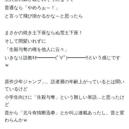
普通なら「やめろぉ～！」
と言って飛び掛かるかな～と思ったら
まさかの焼き土下座ならぬ雪土下座！
そして間髪いれずに
「生殺与奪の権を他人に云々」
いきなり説教ｷﾀ━━━━(ﾟ∀ﾟ)━━━━!!という感じです
ｗ
原作少年ジャンプ…、読者層の年齢上がっているとは聞い
ているけど
小学生向けに「生殺与奪」という難しい単語…と思ったけ
ど
昔から「北斗有情断迅拳」とか叫ぶ連載あったし、昔と変
わらんかｗ