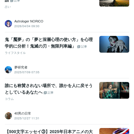
記事
占い
Astrologer NORiCO
2026/04/04 09:00
鬼「魘夢」の「夢と深層心理の使い方」を心理
学的に分析！鬼滅の刃・無限列車編」
記事
ライフスタイル
夢研究者
2025/07/09 07:05
誰にも称賛されない場所で、誰かを人に戻そう
としているあなたへ
記事
コラム
40男の日常
2025/12/27 11:31
【500文字エッセイ③】2025年日本アニメの大