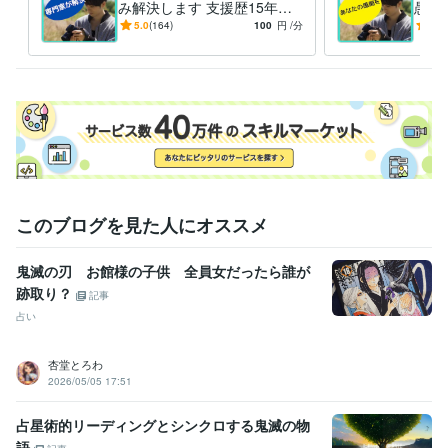
み解決します 支援歴15年の
愚痴
プロが困っているあなたに寄
ルデ
5.0
(164)
100
円
/分
5.0
り添います
バの
このブログを見た人にオススメ
鬼滅の刃 お館様の子供 全員女だったら誰が
跡取り？
記事
占い
杏堂とろわ
2026/05/05 17:51
占星術的リーディングとシンクロする鬼滅の物
語