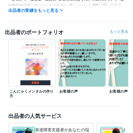
祉施設初任者に向けビジネスマナー
楽しいという感情に関しての公
出品者の実績をもっと見る
開セミナー
風の時代のやりたい事のみつけ方
YBSワイドニュース出
演～障害者雇用の為の取り組みについて～
こんにゃくメンタルの作
り方
出品者のポートフォリオ
もっと見る
資格・検定
初級システムアドミニストレータ試験
取得年 : 2008年
基本情報技術者試験
取得年 : 2009年
応用情報技術者試験
取得年 : 2011年
日商簿記検定3級
取得年 : 2011年
日商簿記検定2級
取得年 : 2013年
相談支援従事者初任者研修
取得年 : 2018年
サービス管理責任者研修（就労）
取得年 : 2018年
プログラミング言語・フレームワーク
こんにゃくメンタルの作り
お客様の声
お客様の声
VB.NET:2年
VBA:8年
Visual Basic:8年
方
得意分野
悩み相談・カウンセリング
障害者支援
障害者施設運営
出品者の人気サービス
発達障害支援者があなたの悩
あな