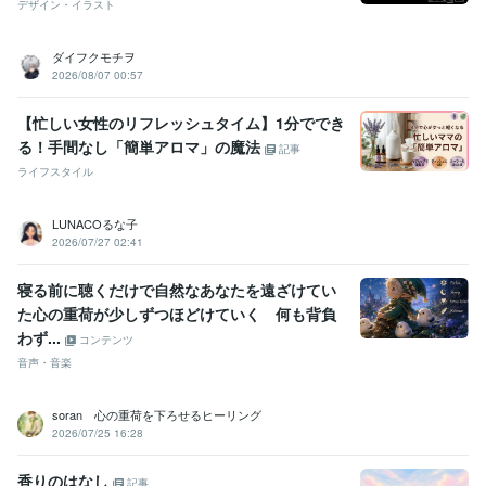
デザイン・イラスト
ダイフクモチヲ
2026/08/07 00:57
【忙しい女性のリフレッシュタイム】1分ででき
る！手間なし「簡単アロマ」の魔法
記事
ライフスタイル
LUNACOるな子
2026/07/27 02:41
寝る前に聴くだけで自然なあなたを遠ざけてい
た心の重荷が少しずつほどけていく 何も背負
わず...
コンテンツ
音声・音楽
soran 心の重荷を下ろせるヒーリング
2026/07/25 16:28
香りのはなし
記事