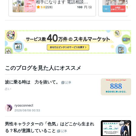
相手になります 電話相談っ
受け
てどんな感じ？１分でも大丈
も☆
5.0
(228)
100
円
/分
4.9
夫❤️お話しましょう
このブログを見た人にオススメ
波に乗る時は 力を抜いて。
記事
占い
ryosconnect
2026/08/08 00:53
男性キャラクターの「色気」はどこから生まれ
る？私が意識していること
記事