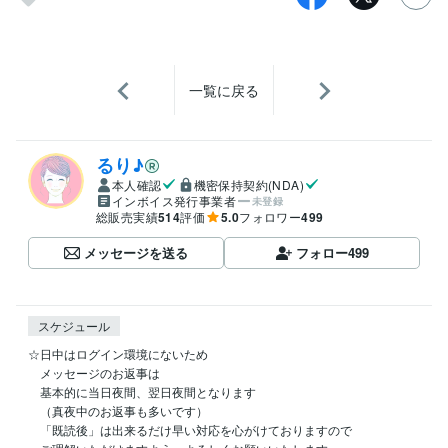
一覧に戻る
るり♪
本人確認
機密保持契約(NDA)
インボイス発行事業者
未登録
総販売実績
514
評価
5.0
フォロワー
499
メッセージを送る
フォロー
499
スケジュール
☆日中はログイン環境にないため

　メッセージのお返事は

　基本的に当日夜間、翌日夜間となります

　（真夜中のお返事も多いです）

　「既読後」は出来るだけ早い対応を心がけておりますので
