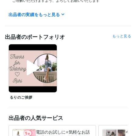
　ご理解いただけますよう、よろしくお願いいたします

　いつもご利用くださる皆さま

出品者の実績をもっと見る
　お声がけくださりありがとうございます！

　これからもよろしくお願いいたします^^
受賞歴
出品者のポートフォリオ
もっと見る
るりのサムネイル講座
〇〇を使用した無料でできるサムネイル講座
〇〇を使用した無料でできるサムネイル講座
WELCOME BABY　〜
ご出産準備について
よろこばれるおもたせ
よろこばれるおもたせ〜
チョコレート編
資格・検定
Tカウンセリング マスタークラス修了
取得年 : 2019年
秘書検定２級
取得年 : 1996年
得意分野
悩み相談・カウンセリング
お話し相手
るりのご挨拶
話し相手
ビジネス代行・事務代行
副業＝ココナラ！アドバイスいたします
出品者の人気サービス
電話のお試しに⭐️気軽なお話
今話