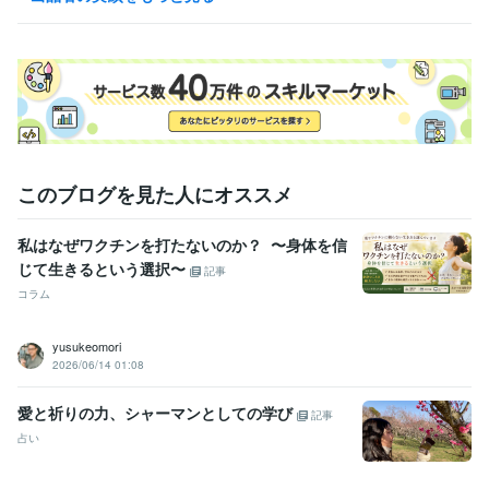
得意分野
住まい・美容・生活相談
ダイエット指導
TOEIC勉強法
健康
英語
ダイエット
語学力
英語
ビジネスレベル
このブログを見た人にオススメ
私はなぜワクチンを打たないのか？ 〜身体を信
じて生きるという選択〜
記事
コラム
yusukeomori
2026/06/14 01:08
愛と祈りの力、シャーマンとしての学び
記事
占い