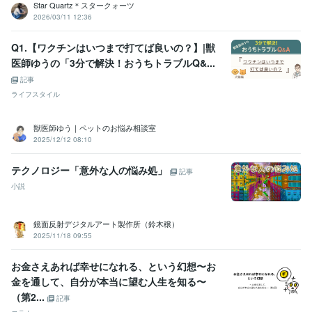
Star Quartz＊スタークォーツ
2026/03/11 12:36
Q1.【ワクチンはいつまで打てば良いの？】|獣
医師ゆうの「3分で解決！おうちトラブルQ&...
記事
ライフスタイル
獣医師ゆう｜ペットのお悩み相談室
2025/12/12 08:10
テクノロジー「意外な人の悩み処」
記事
小説
鏡面反射デジタルアート製作所（鈴木穣）
2025/11/18 09:55
お金さえあれば幸せになれる、という幻想〜お
金を通して、自分が本当に望む人生を知る〜
（第2...
記事