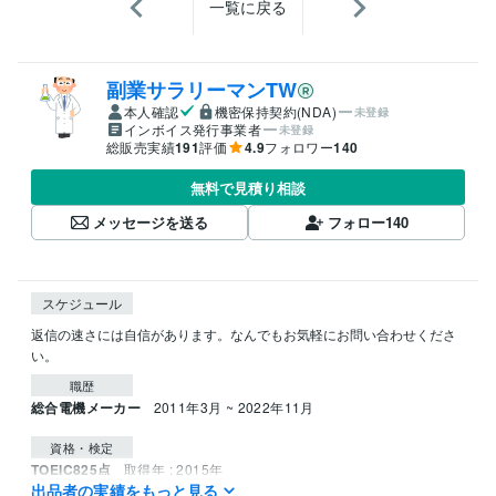
一覧に戻る
副業サラリーマンTW
本人確認
機密保持契約(NDA)
未登録
インボイス発行事業者
未登録
総販売実績
191
評価
4.9
フォロワー
140
無料で見積り相談
メッセージを送る
フォロー
140
スケジュール
返信の速さには自信があります。なんでもお気軽にお問い合わせくださ
い。
職歴
総合電機メーカー
2011年3月 ~ 2022年11月
資格・検定
TOEIC825点
取得年 : 2015年
出品者の実績をもっと見る