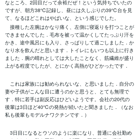
なところ、2回目だって余裕だぜ！という気持ちでいたの
ですが、朝方38℃記録し、昼には久しぶりの39℃台を見
て、なるほどこれはやばいな、という感じでした。
接種した左腕はかなり痛く、左側に寝返りを打つことが
できませんでした．毛布を被って温かくしてたっぷり汗を
かき、途中風呂にも入り、さっぱりして過ごしました．か
なり水を飲んだと思います．トイレにもいつも以上に行き
ました．腕の晴れとしては大したことなく、筋繊維が盛り
上がる程度でしたが、とにかく高熱がひどかったです．
これは家族には勧められないな、と思いました．自分の
妻や子供がこんな目に遭うのかと思うと、とても無理で
す．特に若手は副反応はひどいようです。会社の20代の
後輩は3日ほど40℃の発熱が続いたと聞きました．（なお
私も後輩もモデルナワクチンです．）
3日目になるとウソのように楽になり、普通に会社勤め