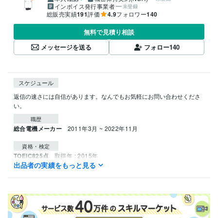
インボイス発行事業者
未登録
総販売実績
191
評価
4.9
フォロワー
140
無料で見積り相談
メッセージを送る
フォロー
140
スケジュール
返信の速さには自信があります。なんでもお気軽にお問い合わせくださ
い。
職歴
総合電機メーカー
2011年3月 ~ 2022年11月
資格・検定
TOEIC825点
取得年 : 2015年
出品者の実績をもっと見る
得意分野
住まい・美容・生活相談
ダイエット指導
TOEIC勉強法
健康
英語
ダイエット
語学力
英語
ビジネスレベル