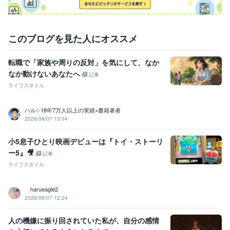
このブログを見た人にオススメ
転職で「家族や周りの反対」を気にして、なか
なか動けないあなたへ
記事
ライフスタイル
ハル✨18年7万人以上の実績×書籍著者
2026/08/07 13:04
小5息子ひとり映画デビューは『トイ・ストーリ
ー5』🎥
記事
ライフスタイル
harueagle2
2026/08/07 12:24
人の機嫌に振り回されていた私が、自分の感情