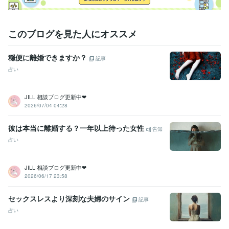
このブログを見た人にオススメ
穏便に離婚できますか？
記事
占い
JILL 相談ブログ更新中❤︎
2026/07/04 04:28
彼は本当に離婚する？一年以上待った女性
告知
占い
JILL 相談ブログ更新中❤︎
2026/06/17 23:58
セックスレスより深刻な夫婦のサイン
記事
占い