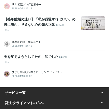
JILL 相談ブログ更新中❤︎
2026/06/22 10:12
【熟年離婚の迷い】「私が我慢すればいい」の
裏に潜む、見えない心の鎖の正体
記事
占い
縁導霊術師 大国ユキト
2026/04/11 21:43
夫を変えようとしてたの、私でした
記事
占い
ひかり＠笑顔へ導くヒーリングセラピスト
2026/04/10 00:38