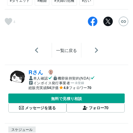
#ダイエット
#離婚
#夫婦の危機
#占い
4
一覧に戻る
Rさん
本人確認
機密保持契約(NDA)
インボイス発行事業者
未登録
総販売実績
54
評価
4.9
フォロワー
70
無料で見積り相談
メッセージを送る
フォロー
70
スケジュール