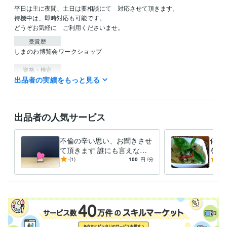
平日は主に夜間、土日は要相談にて　対応させて頂きます。

待機中は、即時対応も可能です。

どうぞお気軽に　ご利用くださいませ。
受賞歴
しまのわ博覧会ワークショップ
資格・検定
出品者の実績をもっと見る
メディカルハーブコーディネーター
取得年 : 2019年
その他ツール
タイ文字入力:10年
出品者の人気サービス
得意分野
悩み相談・カウンセリング
お話を聞いて、問題点を客観的に挙げら
不倫の辛い思い、お聞きさせ
化学
れる
心と体が軽くなる、ゆるゆるダイエット指南
て頂きます 誰にも言えない
を教
関係のお悩み、話してすっき
から
-
(1)
100
円
/分
5.0
りしましょう。
廷料