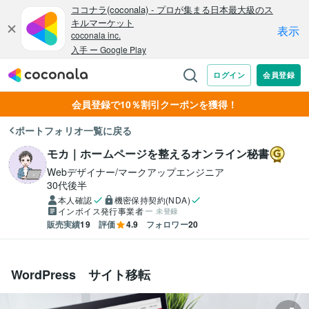
会員登録で10％割引クーポンを獲得！
ポートフォリオ一覧に戻る
モカ｜ホームページを整えるオンライン秘書
Webデザイナー/マークアップエンジニア
30代後半
本人確認
機密保持契約(NDA)
インボイス発行事業者
未登録
販売実績
19
評価
4.9
フォロワー
20
WordPress サイト移転