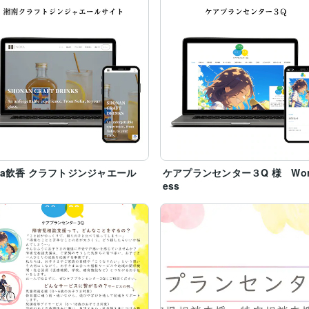
ka飲香 クラフトジンジャエール
ケアプランセンター３Q 様 Wor
ess