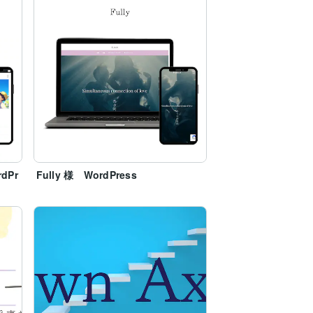
dPr
Fully 様 WordPress