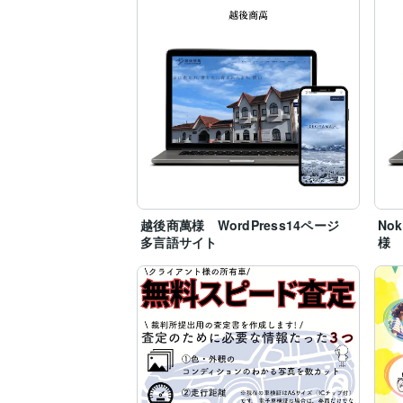
越後商萬様 WordPress14ページ
No
多言語サイト
様