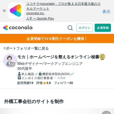
会員登録で10％割引クーポンを獲得！
ポートフォリオ一覧に戻る
モカ｜ホームページを整えるオンライン秘書
Webデザイナー/マークアップエンジニア
30代後半
本人確認
機密保持契約(NDA)
インボイス発行事業者
未登録
販売実績
19
評価
4.9
フォロワー
20
外構工事会社のサイトを制作