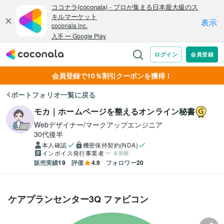
会員登録で10％割引クーポンを獲得！
ポートフォリオ一覧に戻る
モカ｜ホームページを整えるオンライン秘書
Webデザイナー/マークアップエンジニア
30代後半
本人確認
機密保持契約(NDA)
インボイス発行事業者
未登録
販売実績
19
評価
4.9
フォロワー
20
ケアプランセンター3Q ファビコン