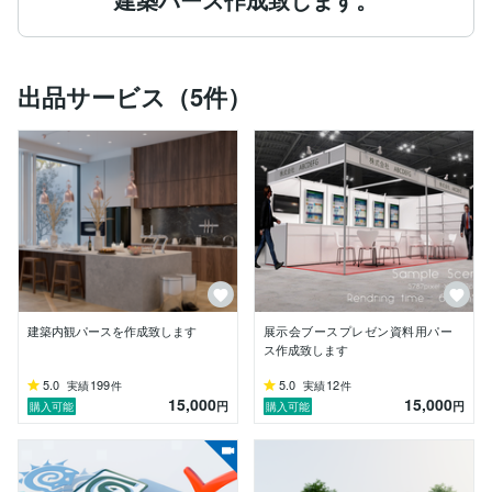
出品サービス（5件）
建築内観パースを作成致します
展示会ブースプレゼン資料用パー
ス作成致します
5.0
199
5.0
12
実績
件
実績
件
15,000
15,000
円
円
購入可能
購入可能