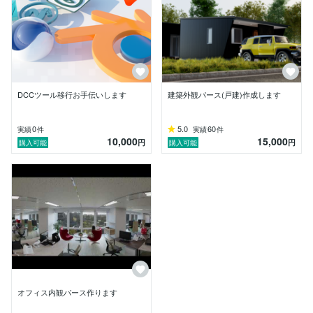
DCCツール移行お手伝いします
建築外観パース(戸建)作成します
0
5.0
60
実績
件
実績
件
10,000
15,000
円
円
購入可能
購入可能
オフィス内観パース作ります