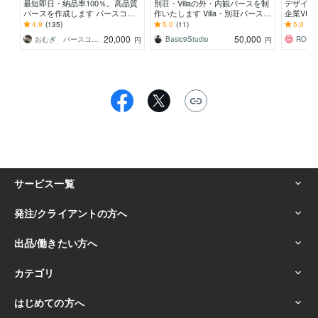
最短即日・納品率100％。高品質
別荘・Villaの外・内観パースを制
デザイン
パースを作成します パースコン
作いたします Villa・別荘パース｜
企業VP
ペ日本一の受賞歴あり。質とスピ
NOT A HOTELレベルで制作
らゆる場
4.9
(135)
5.0
(11)
5.0
(9)
ードはお任せ下さい。
モーショ
20,000
50,000
おむぎ パースコンテスト１位
Basic9Studio
円
円