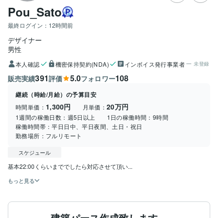
Pou_Sato
最終ログイン：
12時間前
デザイナー
男性
本人確認
機密保持契約(NDA)
インボイス発行事業者
未登録
391
5.0
108
販売実績
評価
フォロワー
継続（時給/月給）の予算目安
1,300円
20万円
時間単価：
月単価：
1週間の稼働日数：
週5日以上
1日の稼働時間：
9時間
稼働時間帯：
平日日中、平日夜間、土日・祝日
勤務場所：
フルリモート
スケジュール
基本22:00くらいまででしたら対応させて頂い...
もっと見る
建築パース作成致します。