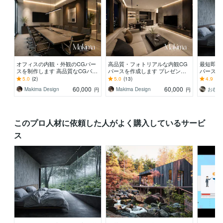
オフィスの内観・外観のCGパー
高品質・フォトリアルな内観CG
最短即日
スを制作します 高品質なCGパー
パースを作成します プレゼンや
パースを
スで、オフィスの完成イメージを
広告に最適！ビジネスシーンで輝
ペ日本一
5.0
(2)
5.0
(13)
4.9
(13
可視化
く高品質パース
ードはお
60,000
60,000
Makima Design
Makima Design
円
円
このプロ人材に依頼した人がよく購入しているサービ
ス