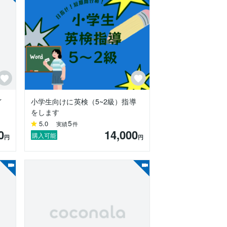
イ
小学生向けに英検（5~2級）指導
をします
5
5.0
実績
件
0
14,000
購入可能
円
円