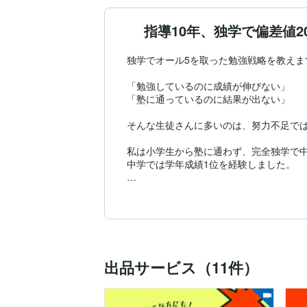
指導10年、独学で偏差値
独学でオール5を取った勉強戦略を教えます
「勉強しているのに成績が伸びない」

「塾に通っているのに結果が出ない」

そんな生徒さんに多いのは、努力不足ではな
私は小学生から塾に通わず、完全独学で中
中学では学年成績1位を経験しました。

大学受験も塾に頼らず学校授業と参考書の
その過程で身につけた「効率よく結果を出
■他の先生にはない強み

小中高を横断して指導できる家庭教師

出品サービス（11件）
【指導可能科目】

小学生：全科目（※中学受験除く）
