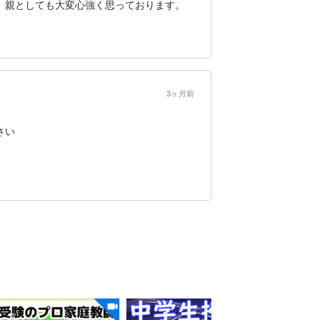
。親としても大変心強く思っております。
3ヶ月前
さい