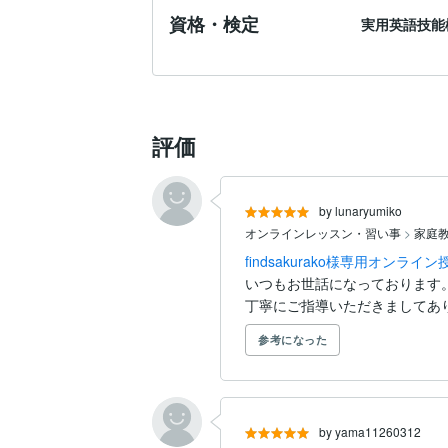
古文・漢文も同様に、

資格・検定
実用英語技能
丸暗記ではなく仕組みから理解します。

■指導スタイル

姉御タイプの戦略コーチ

評価
授業は雑談も交えながらリラックスした雰
ただし内容はかなり論理重視。

「感覚」ではなく、理由を説明できる勉強
by lunaryumiko
オンラインレッスン・習い事
>
家庭
宿題量は生徒さんに合わせて調整しますが
findsakurako様専用オンライ
・受験期

いつもお世話になっております。
・テスト前　はしっかり量を出します。

丁寧にご指導いただきましてあ
■こんな生徒さんにおすすめ

参考になった
✔ 塾が合わなかった

✔ 勉強しているのに伸びない

✔ 定期テスト対策をしたい

by yama11260312
✔ 勉強方法がわからない
