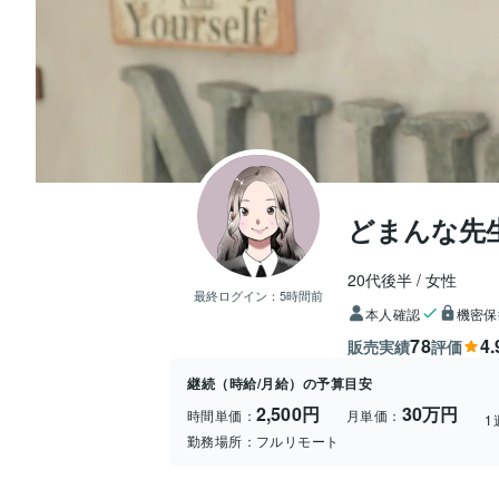
どまんな先生
20代後半
女性
最終ログイン：
5時間前
本人確認
機密保
78
4.
販売実績
評価
継続（時給/月給）の予算目安
2,500円
30万円
時間単価：
月単価：
1
勤務場所：
フルリモート