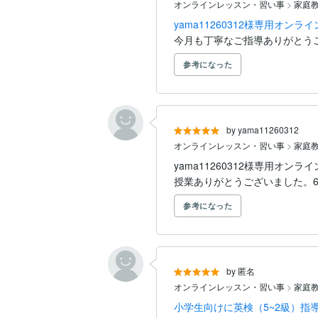
オンラインレッスン・習い事
>
家庭
特に「努力しているのに結果が出ない」生
yama11260312様専用オ
今月も丁寧なご指導ありがとう
■最後に

参考になった
私は塾に通わず、

試行錯誤しながら勉強法を作ってきました
だからこそ

「どこでつまずくのか」

by yama11260312
「どうすれば伸びるのか」を具体的に伝え
オンラインレッスン・習い事
>
家庭
勉強はやり方が変わると結果も変わります
yama11260312様専用オ
授業ありがとうございました。
一緒に成績を変えていきましょう！
参考になった
by 匿名
オンラインレッスン・習い事
>
家庭
小学生向けに英検（5~2級）指