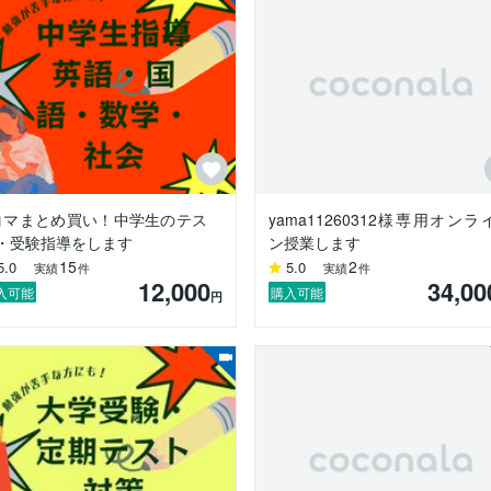
コマまとめ買い！中学生のテス
yama11260312様専用オンラ
・受験指導をします
ン授業します
15
2
5.0
5.0
実績
件
実績
件
12,000
34,00
入可能
購入可能
円
野で、


