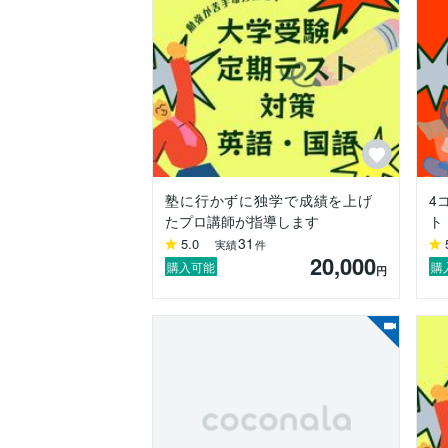
中学生：国語・数学・英語・理科・社会

高校生：英語・現代文・古文・漢文

浪人生：対応可

定期テスト対策から大学受験まで、

長期的に伴走できるのが強みです。

指導では、単なる解説ではなく

・なぜその勉強をするのか

・どうすれば点数につながるのか

塾に行かずに独学で成績を上げ
4
・どの順番で勉強すべきか

たプロ講師が指導します
ト
31
5.0
実績
件
といった“戦略”まで含めて指導します。

20,000
購入可能
購
円
特に国語（現代文・古文・漢文）は得意分
センター試験では満点を取りました！

「国語はセンス」というイメージを覆す、
論理的な解き方を教えます。

■指導実績
