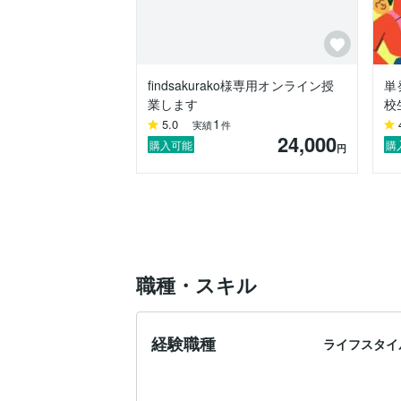
短期間での点数アップ多数

【中学生】

数学 8点 → 86点（1学期中間 → 2学期末）
findsakurako様専用オンライン授
単
社会 80点（学年平均35点の難易度テスト）
業します
校
1
5.0
【高校生】

実績
件
24,000
現代文 偏差値 52 → 64

購入可能
購
円
英語 授業4回（1か月）で英検2級合格

■指導方針

「センス」ではなく「技術」で点を取る

私の授業では、

職種・スキル
・文章構造の読み取り

・設問の意図分析

・点数につながる答え方　など、再現性の
経験職種
ライフスタイ
特に現代文は

「なんとなく読む」状態から「構造で読む