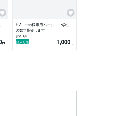
生
HiAmama様専用ページ 中学生
の数学指導します
0
実績
件
0
1,000
購入可能
円
円