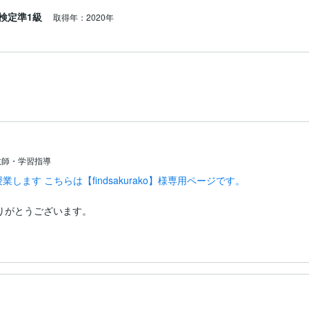
検定準1級
取得年：2020年
囲気で進めます。

を大切にしています。

教師・学習指導


ン授業します こちらは【findsakurako】様専用ページです。


りがとうございます。