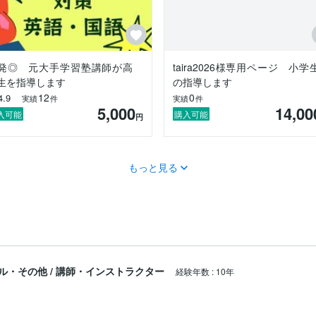


発◎ 元大手学習塾講師が高
taira2026様専用ページ 小学


生を指導します
の指導します
12
0
4.9
実績
件
実績
件
5,000
14,00
入可能
購入可能
円
もっと見る
ある解き方を教えます。

ル・その他
/
講師・インストラクター
経験年数
:
10年
」状態へ変える指導を行います！
