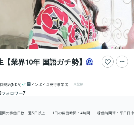
【業界10年 国語ガチ勢】
持契約(NDA)
インボイス発行事業者
未登録
9
7
フォロワー
週間の稼働日数：
週5日以上
1日の稼働時間：
4時間
稼働時間帯：
平日日