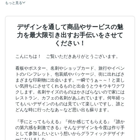
もっと見る
デザインを通して商品やサービスの魅
力を最大限引き出すお手伝いをさせて
ください！
こんにちは！　ご覧いただきありがとうございます。

看板やポスター、名刺やショップカード、旅行やイベン
トのパンフレット、包装紙やパッケージ、街に出ればさ
まざまな印刷物に出会います。一瞬でうぁ～～！と楽し
い気持ちにさせてくれるものと出会うとウキウキワクワ
クします。名刺サイズのものはかさばらないので家には
レストラン、カフェの名刺があふれています。何年経っ
てもいいデザインのものは見ていて楽しいですし、誰と
どんな時に行ったなあ～など思い出も蘇ります。

『手にとってもらえる』『何か感じてもらえる』『誰か
の第六感を刺激できる』そんなデザインを今度は作り手
として参加したいという想いからグラフィックデザイナ
ーになりました。
