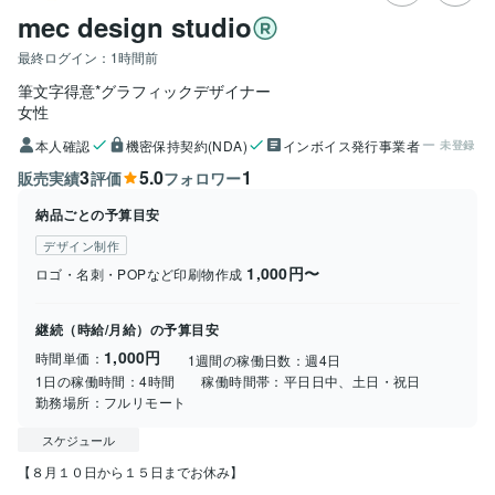
mec design studio
最終ログイン：
1時間前
筆文字得意*グラフィックデザイナー
女性
本人確認
機密保持契約(NDA)
インボイス発行事業者
未登録
3
5.0
1
販売実績
評価
フォロワー
納品ごとの予算目安
デザイン制作
1,000円〜
ロゴ・名刺・POPなど印刷物作成
継続（時給/月給）の予算目安
1,000円
時間単価：
1週間の稼働日数：
週4日
1日の稼働時間：
4時間
稼働時間帯：
平日日中、土日・祝日
勤務場所：
フルリモート
スケジュール
【８月１０日から１５日までお休み】