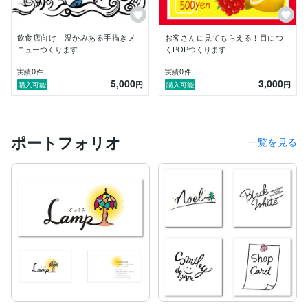
飲食店向け 温かみある手描きメ
お客さんに見てもらえる！目につ
ニューつくります
くPOPつくります
0
0
実績
件
実績
件
5,000
3,000
円
円
購入可能
購入可能
ポートフォリオ
一覧を見る