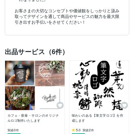
お客さまの大切なコンセプトや価値観をしっかりと汲み
取ってデザインを通して商品やサービスの魅力を最大限
引き出すお手伝いをさせてください！
出品サービス（6件）
カフェ・飲食・サロンのオリジナ
味わいのある【筆文字ロゴ】を作
ルロゴ制作いたします
成します
0
5.0
2
実績
件
実績
件