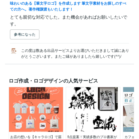
味わいのある【筆文字ロゴ】を作成します 筆文字素材をお探しのすべ
ての方へ。著作権譲渡もいたします！
とても親切な対応でした。また機会があればお願いしたいで
す。
参考になった
この度は数ある出品サービスよりお選びいただきまして誠にあり
がとうございます。またご縁がありましたら嬉しいです(^^)/
ロゴ作成・ロゴデザインの人気サービス
お店の想いを【キャラロゴ】で届
5点提案！実績多数のプロ書家が
カフェや