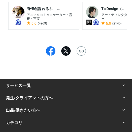
有情念話 ねるふ ...
T’sDesign（...
アニマルコミュニケーター・霊
アートディレクター
視・言霊
ー
5.0
(4969)
5.0
(2140)