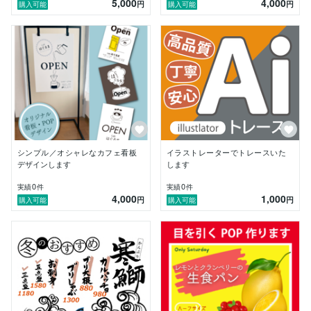
5,000
4,000
円
円
購入可能
購入可能
シンプル／オシャレなカフェ看板
イラストレーターでトレースいた
デザインします
します
0
0
実績
件
実績
件
4,000
1,000
円
円
購入可能
購入可能