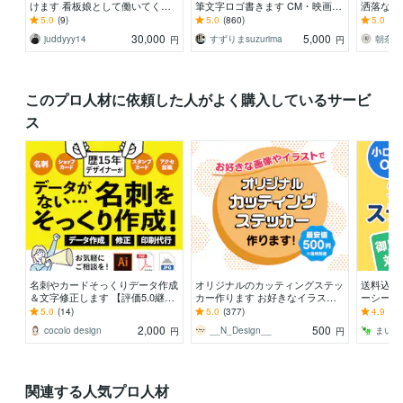
けます 看板娘として働いてくれ
筆文字ロゴ書きます CM・映画タ
洒落なロ
るキャラロゴを作成いたします
イトル起用実績あり！書道家が墨
制限で納
5.0
(9)
5.0
(860)
5.0
(21
絵・筆文字書きます
ロゴを制
30,000
5,000
juddyyy14
すずりまsuzurima
朝奈◎
円
円
このプロ人材に依頼した人がよく購入しているサービ
ス
名刺やカードそっくりデータ作成
オリジナルのカッティングステッ
送料込み
＆文字修正します 【評価5.0継続
カー作ります お好きなイラスト
ーシール
中】丁寧な対応／柔軟に対応可◎
画像をステッカーにします
の用紙に
5.0
(14)
5.0
(377)
4.9
(36
初めての方にも
お得にお
2,000
500
cocolo design
__N_Design__
まいど
円
円
関連する人気プロ人材