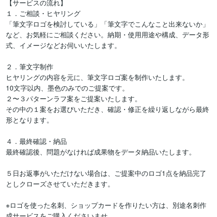
【サービスの流れ】

１．ご相談・ヒヤリング

「筆文字ロゴを検討している」「筆文字でこんなこと出来ないか」
など、お気軽にご相談ください。納期・使用用途や構成、データ形
式、イメージなどお伺いいたします。

２．筆文字制作

ヒヤリングの内容を元に、筆文字ロゴ案を制作いたします。

10文字以内、墨色のみでのご提案です。

２〜３パターンラフ案をご提案いたします。

その中の１案をお選びいただき、確認・修正を繰り返しながら最終
形となります。

４．最終確認・納品

最終確認後、問題がなければ成果物をデータ納品いたします。

５日お返事がいただけない場合は、ご提案中のロゴ1点を納品完了
としクローズさせていただきます。

※ロゴを使った名刺、ショップカードを作りたい方は、別途名刺作
成サービスをご購入くださいませ。
