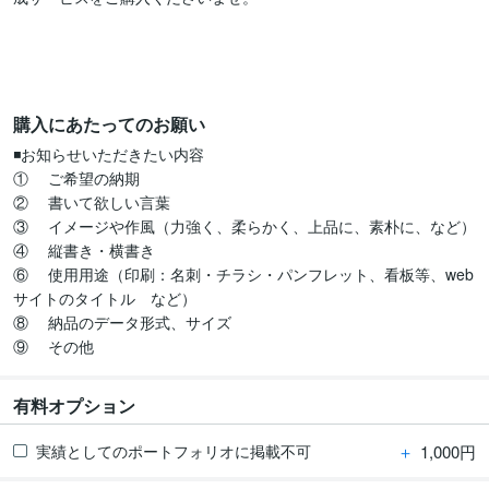
購入にあたってのお願い
◾️お知らせいただきたい内容

①	ご希望の納期

②	書いて欲しい言葉

③	イメージや作風（力強く、柔らかく、上品に、素朴に、など）

④	縦書き・横書き

⑥	使用用途（印刷：名刺・チラシ・パンフレット、看板等、web
サイトのタイトル　など）

⑧	納品のデータ形式、サイズ

⑨	その他
有料オプション
＋
1,000円
実績としてのポートフォリオに掲載不可