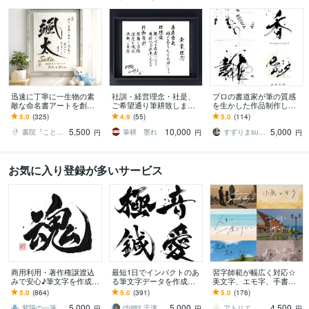
迅速に丁寧に一生物の素
社訓・経営理念・社是、
プロの書道家が筆の質感
敵な命名書アートを創作
ご希望通り筆耕致します
を生かした作品制作しま
します 一筆一筆に心を込
◇オフィスに印象強く心
す 抽象的な筆文字から多
5.0
(325)
4.9
(55)
5.0
(114)
めた手書き毛筆の魅力を
に響く手書きの筆文字は
様な書体に対応します。
5,500
10,000
5,000
お子様のお誕生の記念に
いかがですか？
墨絵ご希望の方も。
書院『ことのは』
筆耕 墨れ
すずりまsuzurima
円
円
円
お気に入り登録が多いサービス
商用利用・著作権譲渡込
最短1日でインパクトのあ
習字師範が幅広く対応☆
みで安心♪筆文字を作成し
る筆文字データを作成し
美文字、エモ字、手書き
ます 総実績900件超大好
ます 高解像度データをス
します 商用利用OK◎ 筆
5.0
(864)
5.0
(391)
5.0
(176)
評！文字切り抜き・背景
ピード納品いたします！
文字も、お洒落な英字も
5,000
5,000
4,500
透過も無料♪
お任せ下さい！
紫陽の一筆
chiiiii2 千津
アトリエ Lapin
円
円
円