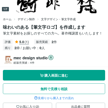
1/7
ホーム
デザイン制作
文字デザイン・筆文字作成
味わいのある【筆文字ロゴ】を作成します
筆文字素材をお探しのすべての方へ。著作権譲渡もいたします！
5.0
(1)
2
件
評価
販売実績
2
枠 / お願い中：
0
人
残り
mec design studio
総販売実績：
4件
購入画面に進む
無料で見積り相談
見積りから購入までの流れ
お気に入り(2)
出品者に質問