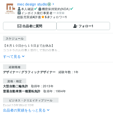
mec design studio
本人確認
機密保持契約(NDA)
インボイス発行事業者
未登録
総販売実績
4
評価
5.0
フォロワー
1
出品者に質問
フォロー
1
スケジュール
【８月１０日から１５日までお休み】

ココナラのお仕事と並行して別の仕事を...
すべて見る
経験職種
デザイナー / グラフィックデザイナー
経験年数 : 1年
資格・検定
大型自動二輪免許
取得年 : 2013年
普通自動車第一種運転免許
取得年 : 1994年
ビジネス・クリエイティブツール
Excel:10年
Word:10年
出品者の実績をもっと見る