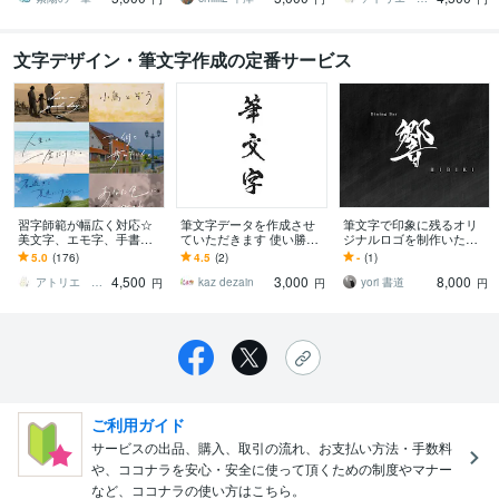
文字デザイン・筆文字作成の定番サービス
習字師範が幅広く対応☆
筆文字データを作成させ
筆文字で印象に残るオリ
美文字、エモ字、手書き
ていただきます 使い勝手
ジナルロゴを制作いたし
します 商用利用OK◎ 筆
のよい筆文字データを制
ます 店舗ロゴや商品ロ
5.0
(176)
4.5
(2)
-
(1)
文字も、お洒落な英字も
作いたします
ゴ、個人の方まで幅広く
4,500
3,000
8,000
お任せ下さい！
対応いたします
アトリエ Lapin
kaz dezain
yori 書道
円
円
円
ご利用ガイド
サービスの出品、購入、取引の流れ、お支払い方法・手数料
や、ココナラを安心・安全に使って頂くための制度やマナー
など、ココナラの使い方はこちら。