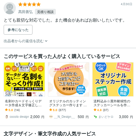
4月30日
髙田善弘
見積り相談
とても親切な対応でした。また機会があればお願いしたいです。
参考になった
出品者からの返信を読む
このサービスを買った人がよく購入しているサービス
名刺やカードそっくりデ
オリジナルのカッティン
送料込み☆屋外耐候性の
ータ作成＆文字修正しま
グステッカー作ります お
ステッカーシールを作成
す 【評価5.0継続中】丁寧
好きなイラスト画像をス
します A4サイズの用紙に
5.0
(14)
5.0
(377)
4.9
(37)
な対応／柔軟に対応可◎
テッカーにします
ステッカーを詰め込んで
2,000
500
3,000
初めての方にも
お得にお届け
cocolo design
__N_Design__
まいどケロ
円
円
円
文字デザイン・筆文字作成の人気サービス