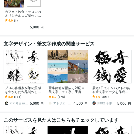
カフェ・飲食・サロンの
オリジナルロゴ制作いた
します 手描き文字から想
5.0
(1)
いをカタチに。
5,000
円
文字デザイン・筆文字作成の関連サービス
プロの書道家が筆の質感
習字師範が幅広く対応☆
最短1日でインパクトのあ
を生かした作品制作しま
美文字、エモ字、手書き
る筆文字データを作成し
す 抽象的な筆文字から多
します 商用利用OK◎ 筆
ます 高解像度データをス
5.0
(114)
5.0
(176)
5.0
(391)
様な書体に対応します。
文字も、お洒落な英字も
ピード納品いたします！
5,000
4,500
5,000
墨絵ご希望の方も。
お任せ下さい！
すずりまsuzurima
アトリエ Lapin
chiiiii2 千津
円
円
円
このサービスを見た人はこちらもチェックしています