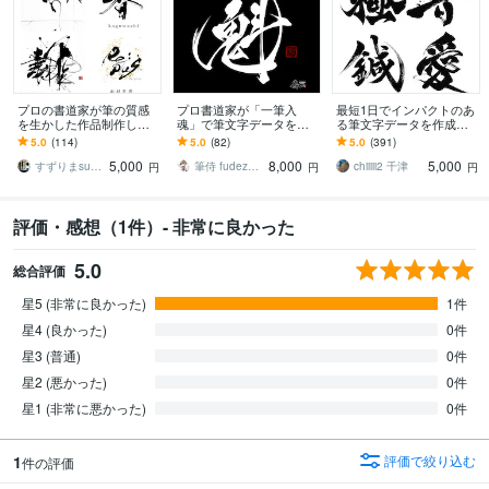
プロの書道家が筆の質感
プロ書道家が「一筆入
最短1日でインパクトのあ
を生かした作品制作しま
魂」で筆文字データを作
る筆文字データを作成し
す 抽象的な筆文字から多
成します 魂を込めた唯一
ます 高解像度データをス
5.0
(114)
5.0
(82)
5.0
(391)
様な書体に対応します。
無二の筆文字作品！☆商
ピード納品いたします！
5,000
8,000
5,000
墨絵ご希望の方も。
用利用OK、著作権譲渡☆
すずりまsuzurima
筆侍 fudezamurai
chiiiii2 千津
円
円
円
評価・感想（1件）- 非常に良かった
5.0
総合評価
星5 (非常に良かった)
1件
星4 (良かった)
0件
星3 (普通)
0件
星2 (悪かった)
0件
星1 (非常に悪かった)
0件
1
評価で絞り込む
件の評価