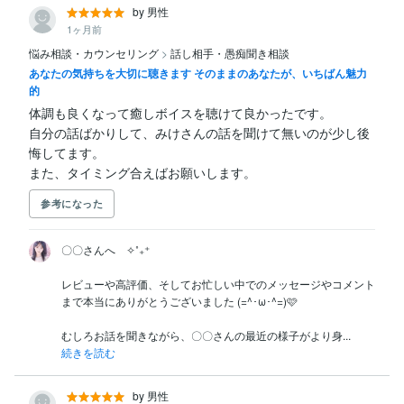
by 男性
1ヶ月前
悩み相談・カウンセリング
>
話し相手・愚痴聞き相談
あなたの気持ちを大切に聴きます そのままのあなたが、いちばん魅力
的
体調も良くなって癒しボイスを聴けて良かったです。

自分の話ばかりして、みけさんの話を聞けて無いのが少し後
悔してます。

また、タイミング合えばお願いします。
参考になった
〇〇さんへ    ✧˚₊⁺

レビューや高評価、そしてお忙しい中でのメッセージやコメント
まで本当にありがとうございました (=^･ω･^=)🩷

むしろお話を聞きながら、〇〇さんの最近の様子がより身...
続きを読む
by 男性