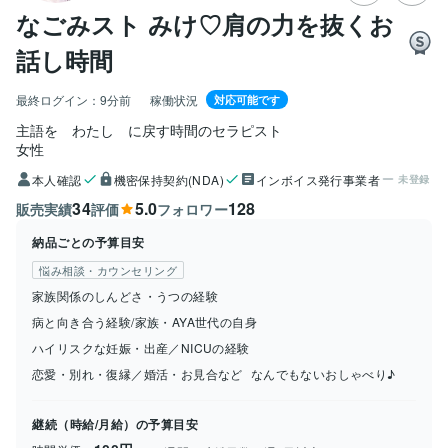
なごみスト みけ♡肩の力を抜くお
話し時間
最終ログイン：
9分前
稼働状況
対応可能です
主語を　わたし　に戻す時間のセラピスト
女性
本人確認
機密保持契約(NDA)
インボイス発行事業者
未登録
34
5.0
128
販売実績
評価
フォロワー
納品ごとの予算目安
悩み相談・カウンセリング
家族関係のしんどさ・うつの経験
病と向き合う経験/家族・AYA世代の自身
ハイリスクな妊娠・出産／NICUの経験
恋愛・別れ・復縁／婚活・お見合など
なんでもないおしゃべり♪
継続（時給/月給）の予算目安