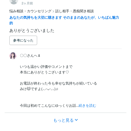
2ヶ月前
悩み相談・カウンセリング
>
話し相手・愚痴聞き相談
あなたの気持ちを大切に聴きます そのままのあなたが、いちばん魅力
的
ありがとうございました
参考になった
〇〇さんへ🌷

いつも温かい評価やコメントまで

本当にありがとうございます♡

お電話が終わった今も幸せな気持ちが続いている

みけ🐱ですよ(⸝⸝ᵕᴗᵕ⸝⸝)♫

今回は初めてこんなにゆっくりお話...
続きを読む
もっと見る