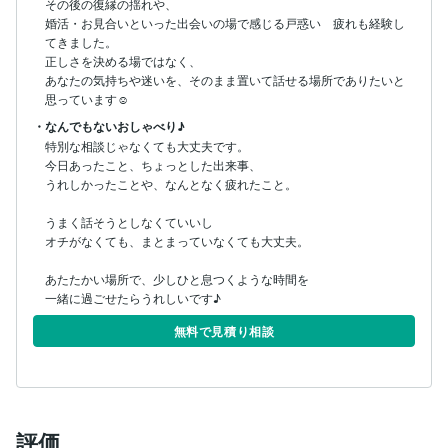
その後の復縁の揺れや、

婚活・お見合いといった出会いの場で感じる戸惑い　疲れも経験し
てきました。

正しさを決める場ではなく、

あなたの気持ちや迷いを、そのまま置いて話せる場所でありたいと
思っています☺︎
・なんでもないおしゃべり♪
特別な相談じゃなくても大丈夫です。

今日あったこと、ちょっとした出来事、

うれしかったことや、なんとなく疲れたこと。

うまく話そうとしなくていいし

オチがなくても、まとまっていなくても大丈夫。

あたたかい場所で、少しひと息つくような時間を

無料で見積り相談
評価