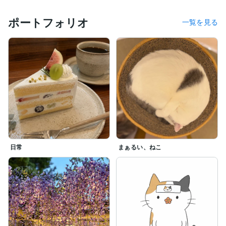
• 心のデトックス： 溜め込んだ不満やイライラをパッと
吐き出したい時。

ポートフォリオ
一覧を見る
• ひとりぼっちの夜に： 静かな部屋で、ふと誰かの声が
恋しくなった時。

• 頭の整理： 忙しすぎてパニックな時、声に出して整理
したい時。

• 嬉しい報告： 誰かにちょっと自慢したい小さな幸せの
お裾分け♪

お電話を切る頃には心が少しだけ柔らかくなっていたら
いいなぁ

日常
まぁるい、ねこ
「ちょっとお耳貸して〜」という軽い気持ちで、いつで
もお気軽にお声がけくださいね。お喋りを楽しみに待っ