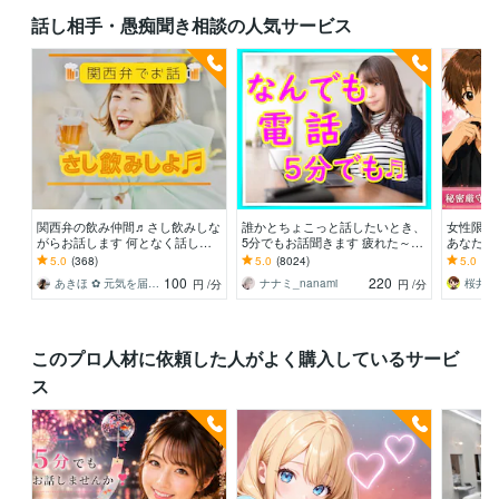
話し相手・愚痴聞き相談の人気サービス
関西弁の飲み仲間♬さし飲みしな
誰かとちょこっと話したいとき、
女性限定
がらお話します 何となく話した
5分でもお話聞きます 疲れた～、
あなたの
い✨酔った時のいい気分のまま⭐︎
でもカウンセリングじゃない、な
で、あな
5.0
(368)
5.0
(8024)
5.0
(10
お話しましょう
んとなく雑談聞いて～
します。
100
220
あきほ ✿ 元気を届ける関西女子✨
ナナミ_nanami
円
/分
円
/分
このプロ人材に依頼した人がよく購入しているサービ
ス