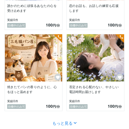
誰かのために頑張るあなたの心を
恋のお話も、お話しの練習も応援
早産児の我が子出産後は

受け止めます
します
ハイリスク出産を経験したご家族のための

0
0
実績
件
実績
件
ボランティア活動を4年

100
100
円
/分
円
/分
待機中のみ可
待機中のみ可
 ✾他にも私が大切にしていること

私は、お話を否定したり無理にアドバイスを押し付けた
りすることはありません。

ただ、縁側でひなたぼっこをしている三毛猫のようにあ
なたの隣でゆっくりお話をお聴きします。

「こんな些細なことで電話してもいいのかな？」

まとまらない独り言も溜まった愚痴も、ときには「ただ
誰かの声が聞きたい」という寂しさもすべて大切に受け
焼きたてパンの香りのように、心
否定される心配のない、やさしい
止めます。

をほっと温めます
電話時間お届けします
0
0
実績
件
実績
件
✾こんな時、お耳をお貸しします

100
100
円
/分
円
/分
待機中のみ可
待機中のみ可
･ 友人と話したくなった時：ふと　だれかと話したくな
った時まるでお友達のように☺︎

もっと見る