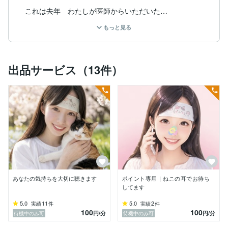
これは去年　わたしが医師からいただいた

言葉です✨✨

もっと見る
わたしは去年　がんが見つかり手術による切除を経験し
た３０代です。

出品サービス（13件）
その出来事がきっかけで、ふと小さな頃いろんなものに
なってみたいと思っていた気持ちも思い出しました。

そんな中でもずっと憧れていたのが“猫”！

その気持ちをちょっと形にして

ココナラでは「猫の耳の電話」というお話を聞くサービ
スを始めました

最近は、本業のほかにも気になるお仕事には少しずつ挑
戦しています。

あなたの気持ちを大切に聴きます
ポイント専用｜ねこの耳でお待ち
いろんな場所でいろんな人と出会える時間が今はとても
してます
愛おしく感じています。

5.0
11
5.0
2
実績
件
実績
件
100
100
【もちろん1番は子供と過ごす時間　を大切に】とゆう
円
/分
円
/分
待機中のみ可
待機中のみ可
想いがあるので自分自身で時間も場所も選んで働ける環