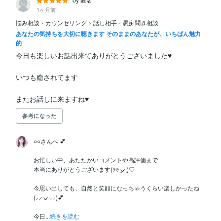
1ヶ月前
悩み相談・カウンセリング
>
話し相手・愚痴聞き相談
あなたの気持ちを大切に聴きます そのままのあなたが、いちばん魅力
的
今日も楽しいお話出来てありがとうございました♥️

いつも癒されてます

またお話しに来ますね♥️
参考になった
○○さんへ 💕

お忙しい中、あたたかいコメントや高評価まで

本当にありがとうございます(୨୧ᵕ̤ᴗᵕ̤)♡

今思い出しても、自然と笑顔になっちゃうくらい楽しかったね
(⸝⸝ᵕᴗᵕ⸝⸝)💕

今日...
続きを読む