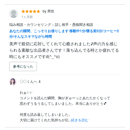
by 男性
1ヶ月前
悩み相談・カウンセリング
>
話し相手・愚痴聞き相談
あなたの隙間、こっそりお借りします 移動中1分/寝る前3分/コーヒー2
分/そんなスキマながら時間
美声で親切に応対してくれて心癒されました♪声の力を感じ
られる素敵な出品者さんです！落ち込んでる時とか疲れてる
時にもオススメですd(^_^o)
参考になった
〇〇くんへ 🌷

わぁ✨✨

コメントを読んだ瞬間、胸がぎゅーっとあたたかくなって

思わずうるうるしてしまいました。本当にありがとう💕

何度も読み返してしまいました。

大切に届けてくれた気持ちが伝...
続きを読む