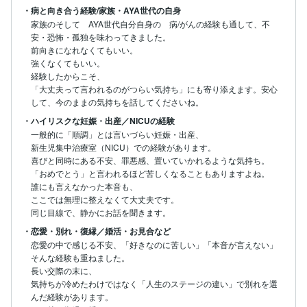
・病と向き合う経験/家族・AYA世代の自身
家族のそして　AYA世代自分自身の　病/がんの経験も通して、不
安・恐怖・孤独を味わってきました。

前向きになれなくてもいい。

強くなくてもいい。

経験したからこそ、

「大丈夫って言われるのがつらい気持ち」にも寄り添えます。安心
して、今のままの気持ちを話してくださいね。
・ハイリスクな妊娠・出産／NICUの経験
一般的に「順調」とは言いづらい妊娠・出産、

新生児集中治療室（NICU）での経験があります。

喜びと同時にある不安、罪悪感、置いていかれるような気持ち。

「おめでとう」と言われるほど苦しくなることもありますよね。

誰にも言えなかった本音も、

ここでは無理に整えなくて大丈夫です。

・恋愛・別れ・復縁／婚活・お見合など
恋愛の中で感じる不安、「好きなのに苦しい」「本音が言えない」
そんな経験も重ねました。

長い交際の末に、

気持ちが冷めたわけではなく「人生のステージの違い」で別れを選
んだ経験があります。
