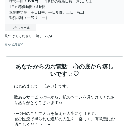
100円
時間単価：
1週間の稼働日数：
週5日以上
1日の稼働時間：
8時間
稼働時間帯：
平日日中、平日夜間、土日・祝日
勤務場所：
一部リモート
スケジュール
見つけてくださり、嬉しいです
もっと見る
あなたからのお電話 心の底から嬉し
いです☺︎♡
はじめまして　【みけ】です。

数あるサービスの中から、私のページを見つけてくださ
りありがとうございます☺︎

〜今回のことで天寿を超えた人生になります。

ぜひ医療で得られた追加の人生を　楽しく、有意義にお
過ごしください。〜
