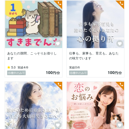
境を大切にしています！！

プライベートでは、元気に育ってくれている

早産児の母として、慌ただしくも楽しい毎日です☺️

(NICU2.５ヶ月　輸血２回の経験)

保育器の中の我が子を見守る毎日は

人生で1番泣いたと思います‥

〜私人の幼少期は〜

物心ついたころから

あなたの隙間、こっそりお借りし
仕事も、家事も、育児も。あなた
DV家庭で　繊細さんに育ちました

ます
の味方でいます
5.0
4
0
実績
件
実績
件
小さな頃から「誰かの助けになりたい」と

100
100
円
/分
円
/分
待機中のみ可
待機中のみ可
心の本をたくさん読む子でした

でも　DVからの鬱になり

家族で教室に通いはじめたころ

「ほんとうに助けて欲しかったのは

自分自身だったんだ」と気がつき

それからは

自分を大切にすることも

たいせつ♡に‥✨✨
