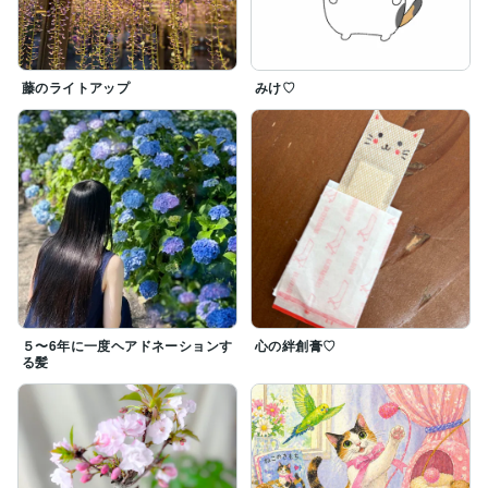
藤のライトアップ
みけ♡
５〜6年に一度ヘアドネーションす
心の絆創膏♡
る髪