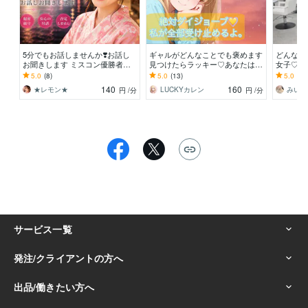
5分でもお話しませんか❣️お話し
ギャルがどんなことでも褒めます
どんなお
お聞きします ミスコン優勝者★M
見つけたらラッキー♡あなたは思
女子♡癒
BA★経営者の私とお話しません
ってる100倍素敵♡
す︎♡
5.0
(8)
5.0
(13)
5.0
(21
か？
140
160
★レモン★
LUCKYカレン
みいmii
円
/分
円
/分