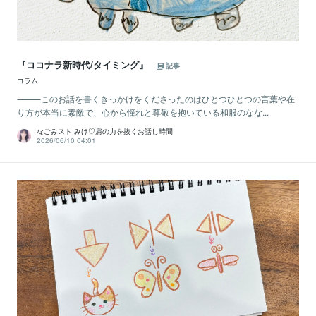
『ココナラ新時代/タイミング』
記事
コラム
⸻このお話を書くきっかけをくださったのはひとつひとつの言葉や在
り方が本当に素敵で、心から憧れと尊敬を抱いている和服のなな...
なごみスト みけ♡肩の力を抜くお話し時間
2026/06/10 04:01