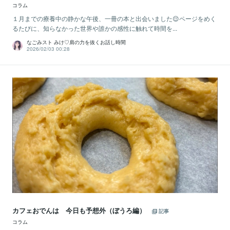
コラム
１月までの療養中の静かな午後、一冊の本と出会いました😌ページをめく
るたびに、知らなかった世界や誰かの感性に触れて時間を...
なごみスト みけ♡肩の力を抜くお話し時間
2026/02/03 00:28
カフェおでんは 今日も予想外（ぼうろ編）
記事
コラム