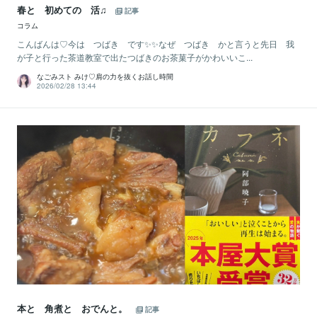
春と 初めての 活♫
記事
コラム
こんばんは♡今は つばき です✨✨なぜ つばき かと言うと先日 我
が子と行った茶道教室で出たつばきのお茶菓子がかわいいこ...
なごみスト みけ♡肩の力を抜くお話し時間
2026/02/28 13:44
本と 角煮と おでんと。
記事