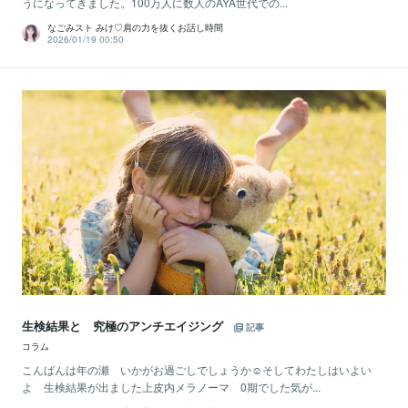
うになってきました。100万人に数人のAYA世代での...
なごみスト みけ♡肩の力を抜くお話し時間
2026/01/19 00:50
生検結果と 究極のアンチエイジング
記事
コラム
こんばんは年の瀬 いかがお過ごしでしょうか☺︎そしてわたしはいよい
よ 生検結果が出ました上皮内メラノーマ 0期でした気が...