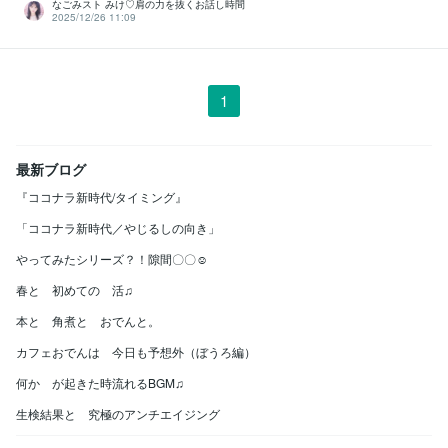
なごみスト みけ♡肩の力を抜くお話し時間
2025/12/26 11:09
1
最新ブログ
『ココナラ新時代/タイミング』
「ココナラ新時代／やじるしの向き」
やってみたシリーズ？！隙間〇〇☺️
春と 初めての 活♫
本と 角煮と おでんと。
カフェおでんは 今日も予想外（ぼうろ編）
何か が起きた時流れるBGM♫
生検結果と 究極のアンチエイジング