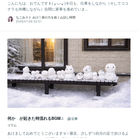
こんにちは、おでんです🍢( ⁎ᵕᴗᵕ⁎ )今日も、仕事をしながら（そしてココ
ナラも待機しながら）合間に家事を進めていま...
なごみスト みけ♡肩の力を抜くお話し時間
2026/01/26 02:01
何か が起きた時流れるBGM♫
記事
コラム
あけましておめでとうございます☺️✨最近、少しずつ自分の足で歩けるよ