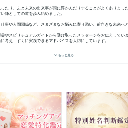
取ったり、ふと未来の出来事が頭に浮かんだりすることがよくありまし
い師としての道を歩み始めました。

仕事や人間関係など、さまざまなお悩みに寄り添い、前向きな未来へと
護霊やスピリチュアルガイドから受け取ったメッセージをお伝えしてい
に考え、すぐに実践できるアドバイスを大切にしています。

不安や迷いを和らげながら、心がふっと軽くなるような鑑定を心がけて
もっと見る
」といったご感想も多くいただいております。

ちをどうにかしたい」…そんな時は、一人で抱え込まず、ぜひご相談く
へ進むお手伝いをさせていただきます。

ます。

の問題　など