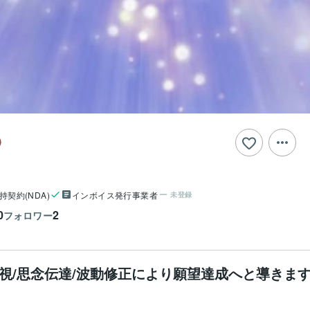
持契約(NDA)
インボイス発行事業者
未登録
0
2
フォロワー
視/思念伝達/波動修正により願望達成へと導きま