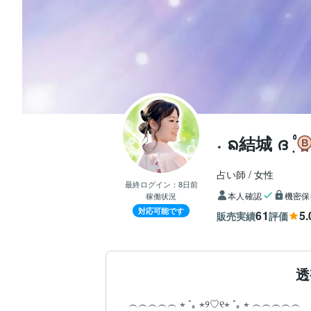
˖ ᨦ結城 ദ ‎۟ ࣭
占い師
女性
最終ログイン：
8日前
本人確認
機密保
稼働状況
対応可能です
61
5.
販売実績
評価
透
︵︵︵︵︵ ⋆ ˚｡ ⋆୨♡୧⋆ ˚｡ ⋆ ︵︵︵︵︵
