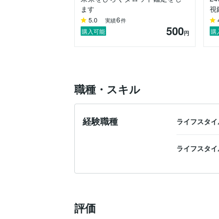
ます
視
6
5.0
実績
件
500
購入可能
購
円
職種・スキル
経験職種
ライフスタイ
ライフスタイ
評価