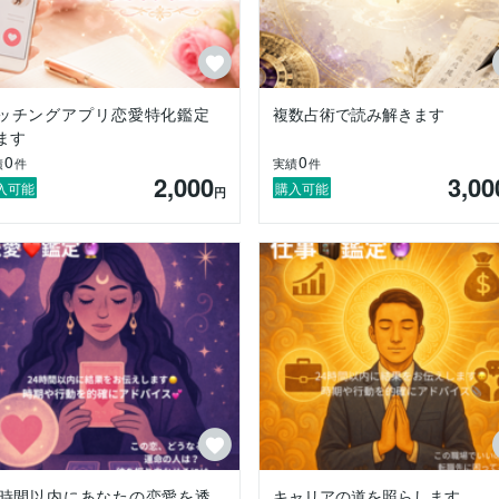
ッチングアプリ恋愛特化鑑定
複数占術で読み解きます
ます
0
0
績
件
実績
件
2,000
3,00
入可能
購入可能
円
4時間以内にあなたの恋愛を透
キャリアの道を照らします