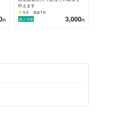
叶えます
1
5.0
実績
件
0
3,000
購入可能
円
円