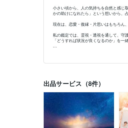
小さい頃から、人の気持ちを自然と感じ
かの助けになれたら」という想いから、占
現在は、恋愛・復縁・片思いはもちろん、
私の鑑定では、霊視・透視を通して、守
「どうすれば状況が良くなるのか」を一緒
また、波動修正やヒーリングを取り入れ、
「気持ちが前向きになれた」「安心できた
「何をしても上手くいかない」「この気持
あなたの心に寄り添いながら、明るい未来
お話しできるのを、心より楽しみにしてい
出品サービス（8件）
⋆┈┈┈⋆┈┈┈┈⋆⭒ ⋆┈┈┈┈⋆┈┈┈⋆

対応可能なご相談内容

・霊視・透視によるスピリチュアル鑑定

・思念伝達／波動修正／ヒーリング

・恋愛／片思い／復縁／結婚／離婚

・人間関係／職場の悩み／転職／家庭内