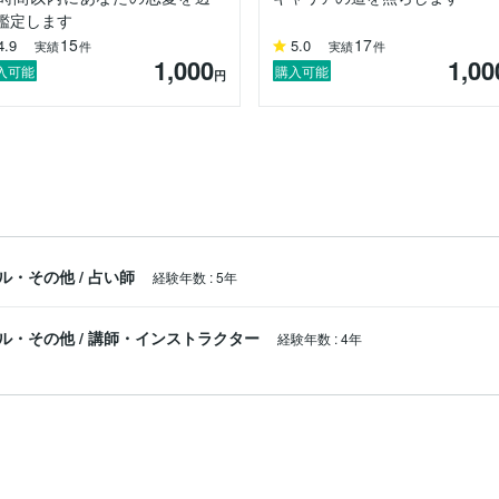
鑑定します
15
17
4.9
5.0
実績
件
実績
件
1,000
1,00
入可能
購入可能
円
ル・その他
/
占い師
経験年数
:
5年
ル・その他
/
講師・インストラクター
経験年数
:
4年