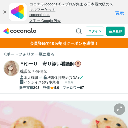
会員登録で10％割引クーポンを獲得！
ポートフォリオ一覧に戻る
＊ゆーり 寄り添い看護師
看護師＊保健師
本人確認
機密保持契約(NDA)
インボイス発行事業者
未登録
販売実績
208
評価
5.0
フォロワー
67