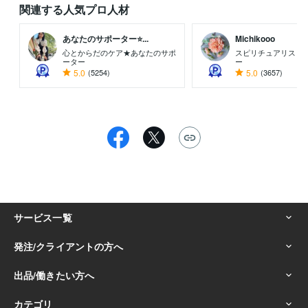
関連する人気プロ人材
あなたのサポーター⭐...
Michikooo
心とからだのケア★あなたのサポ
スピリチュアリスト/
ーター
ー
5.0
(5254)
5.0
(3657)