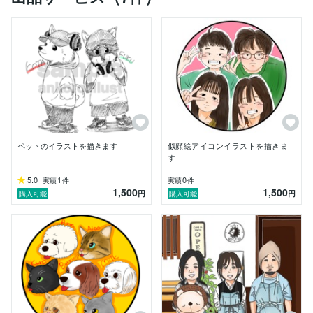
ペットのイラストを描きます
似顔絵アイコンイラストを描きま
す
5.0
1
0
実績
件
実績
件
1,500
1,500
円
円
購入可能
購入可能