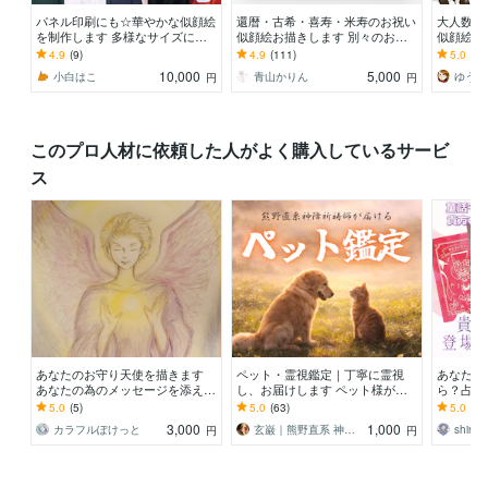
パネル印刷にも☆華やかな似顔絵
還暦・古希・喜寿・米寿のお祝い
大人数も
を制作します 多様なサイズに対
似顔絵お描きします 別々のお写
似顔絵を
応可◎大切な日の一枚に。
真からOK♪大切な人へ特別な記念
長寿祝い
4.9
(9)
4.9
(111)
5.0
(52
品を贈りませんか？
ご自宅用
10,000
5,000
小白はこ
青山かりん
ゆうき
円
円
このプロ人材に依頼した人がよく購入しているサービ
ス
あなたのお守り天使を描きます
ペット・霊視鑑定｜丁寧に霊視
あなたが
あなたの為のメッセージを添え
し、お届けします ペット様が抱
ら？占い
て、癒しの天使画を描きます。
えている想い・気配・相性を知り
ます、あ
5.0
(5)
5.0
(63)
5.0
(7)
たい方へ。
3,000
1,000
カラフルぽけっと
玄巌｜熊野直系 神降祈祷師
shiro
円
円