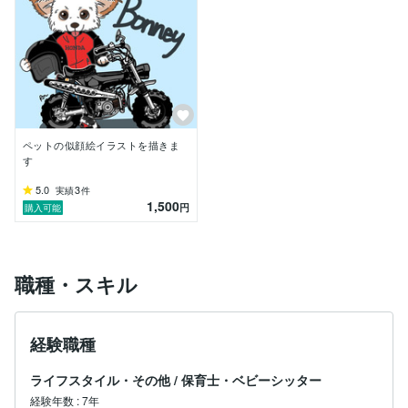
ペットの似顔絵イラストを描きま
す
5.0
3
実績
件
1,500
円
購入可能
職種・スキル
経験職種
ライフスタイル・その他
/
保育士・ベビーシッター
経験年数
:
7年