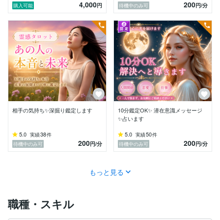
4,000
200
円
円
/分
購入可能
待機中のみ可
そんな時、あなたの心に寄り添いながら、未来への一歩
を見つけるお手伝いができましたら幸いです。

どうぞお気軽にご相談ください。
相手の気持ち✨深掘り鑑定します
10分鑑定OK✨ 潜在意識メッセージ
✨占います
5.0
38
5.0
50
実績
件
実績
件
200
200
円
/分
円
/分
待機中のみ可
待機中のみ可
もっと見る
職種・スキル