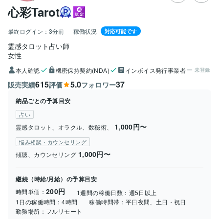
心彩Tarot
最終ログイン：
3分前
稼働状況
対応可能です
霊感タロット占い師
女性
本人確認
機密保持契約(NDA)
インボイス発行事業者
未登録
615
5.0
37
販売実績
評価
フォロワー
納品ごとの予算目安
占い
1,000円〜
霊感タロット、オラクル、数秘術、
悩み相談・カウンセリング
1,000円〜
傾聴、カウンセリング
継続（時給/月給）の予算目安
200円
時間単価：
1週間の稼働日数：
週5日以上
1日の稼働時間：
4時間
稼働時間帯：
平日夜間、土日・祝日
勤務場所：
フルリモート