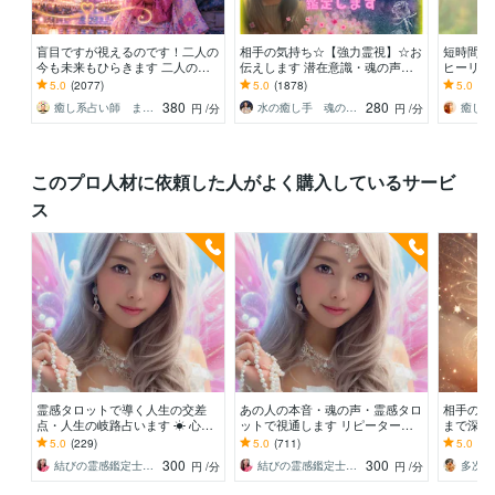
盲目ですが視えるのです！二人の
相手の気持ち☆【強力霊視】☆お
短時間も
今も未来もひらきます 二人の行
伝えします 潜在意識・魂の声を
ヒーリン
き着く先を視たうえで一番幸せな
読み解きお相手の本音を明かしま
ロット☆
5.0
(2077)
5.0
(1878)
5.0
(87
ご縁の結び方へ導きます
す
グの嬉し
380
280
癒し系占い師 まるタロー
水の癒し手 魂の救済 Aqua Ray
円
/分
円
/分
このプロ人材に依頼した人がよく購入しているサービ
ス
霊感タロットで導く人生の交差
あの人の本音・魂の声・霊感タロ
相手の本
点・人生の岐路占います ☀ 心の
ットで視通します リピーター続
まで深読
奥深くに隠れた道を照らし、希望
出♡悩める恋愛・人間関係・生き
思ってる
5.0
(229)
5.0
(711)
5.0
(13
の光へと導くガイド☀
方の迷いに！
タロット
300
300
結びの霊感鑑定士♡心の守護者優真（ゆうま
結びの霊感鑑定士♡心の守護者優真（ゆうま
円
/分
円
/分