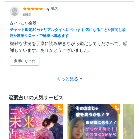
by 匿名
6日前
占い
>
占い全般
チャット鑑定30分✨リアルタイムに占います 気になること✨質問し放
題✨霊感タロットで解決へ導きます
複雑な状況を丁寧に読み解きながら鑑定してくださって、感
謝しています。ありがとうございました。
参考になった
もっと見る
恋愛占いの人気サービス