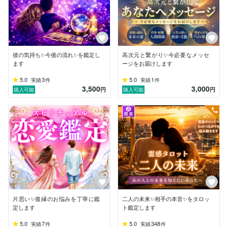
【鑑定スタイル】

会話の中で受け取る言葉のニュアンスやイメージを感じ
取りながら、霊感タロットを中心に読み解きます。

・現在の状況

・お相手のお気持ち

彼の気持ち✨今後の流れ✨を鑑定し
高次元と繋がり✨今必要なメッセ
・近未来の流れ

ます
ージをお届けします
・選択による未来の違い

5.0
3
5.0
1
実績
件
実績
件
・今必要な行動アドバイス

3,500
3,000
円
円
購入可能
購入可能
必要に応じてオラクルカードも使用致します。

【大切にしていること】

鑑定結果は誠実にお伝えします。

たとえ望まない結果が出たとしても、

その流れを回避する方法や現状を改善するための行動、
心の整え方まで丁寧にお伝え致します。

「聞いて終わり」ではなく、

「前へ進むきっかけになる鑑定」を目指しています。

片思い✨復縁のお悩みを丁寧に鑑
二人の未来✨相手の本音✨をタロッ
定します
ト鑑定します
人生には迷いや不安で立ち止まってしまう時がありま
5.0
7
5.0
348
実績
件
実績
件
す。
