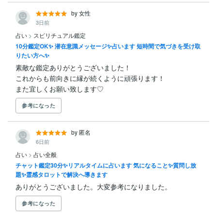
by 女性
3日前
占い
>
スピリチュアル鑑定
10分鑑定OK✨ 潜在意識メッセージ✨占います 短時間で気づきを受け取
りたい方へ✨
素敵な鑑定ありがとうございました！

これからも前向きに縁が続くように頑張ります！

また宜しくお願い致します♡
参考になった
by 匿名
6日前
占い
>
占い全般
チャット鑑定30分✨リアルタイムに占います 気になること✨質問し放
題✨霊感タロットで解決へ導きます
ありがとうございました。大変参考になりました。
参考になった