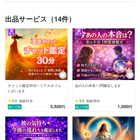
霊感タロット占い師の心彩（ここあ）です。

数ある鑑定の中からご縁をいただき、ありがとうござい
ます。

出品サービス（14件）
【このようなお悩みはありませんか？】

・大好きなのに関係が進まない…

・別れた理由が分からず苦しい…

・相手は今も気持ちがあるのか知りたい…

・待つべきか手放すべきか悩んでいる。

・この恋を続けた未来を知りたい。

・気持ちの整理だけでなく行動のヒントが欲しい。

そんな時こそ、一人で抱え込まずお話をお聞かせくださ
い。

チャット鑑定30分✨リアルタイム
あの人の本音✨1問鑑定します
【私について】

に占います
私は幼少期に原因不明の病気を患い、生死を彷徨いまし
た。その後も後遺症と向き合いながら、自分の思い通り
5.0
31
5.0
35
実績
件
実績
件
3,500
1,000
にならない現実を数多く経験してきました。

円
円
購入可能
購入可能
だからこそ、苦しみや不安を抱える方のお気持ちを大切
にしながら、「今できること」「未来を変える選択」を
一緒に見つける鑑定を心がけています。
