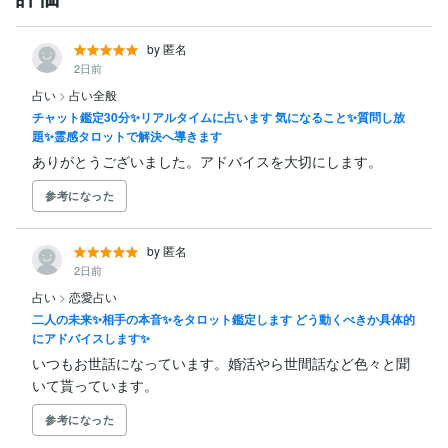
by 匿名
2日前
占い
>
占い全般
チャット鑑定30分✨リアルタイムに占います 気になること✨質問し放
題✨霊感タロットで解決へ導きます
ありがとうございました。アドバイスを大切にします。
参考になった
by 匿名
2日前
占い
>
恋愛占い
二人の未来✨相手の本音✨をタロット鑑定します どう動くべきか具体的
にアドバイスします✨
いつもお世話になっています。婚活やら世間話など色々と聞
いて貰っています。
参考になった