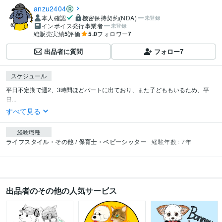
anzu2404
本人確認
機密保持契約(NDA)
未登録
インボイス発行事業者
未登録
総販売実績
5
評価
5.0
フォロワー
7
出品者に質問
フォロー
7
スケジュール
平日不定期で週2、3時間ほどパートに出ており、また子どももいるため、平
日...
すべて見る
経験職種
ライフスタイル・その他 / 保育士・ベビーシッター
経験年数 : 7年
出品者のその他の人気サービス