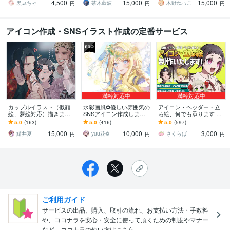
4,500
15,000
15,000
ご相談ください♪★
ます！
点まで無料！★
黒豆ちゃ
茶木藍波
木野ねっこ
円
円
円
アイコン作成・SNSイラスト作成の定番サービス
満枠対応中
満枠対応中
カップルイラスト（似顔
水彩画風✿優しい雰囲気の
アイコン・ヘッダー・立
絵、夢絵対応）描きます
SNSアイコン作成します
ち絵、何でも承ります 通
アイコン、立ち絵などあ
『あたたかさ』と『キラ
常頭身・デフォルメ／ア
5.0
(163)
5.0
(416)
5.0
(597)
なたの活動に協力させて
キラ』を合わせ持ったイ
ニメ塗り・水彩塗りに対
15,000
10,000
3,000
ください！
ラストを描きます
応できます！
鯖井夏
yuu花❁
さくらば
円
円
円
ご利用ガイド
サービスの出品、購入、取引の流れ、お支払い方法・手数料
や、ココナラを安心・安全に使って頂くための制度やマナー
など、ココナラの使い方はこちら。