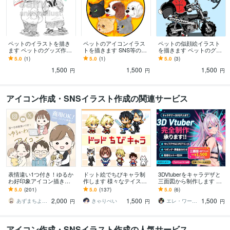
ペットのイラストを描き
ペットのアイコンイラス
ペットの似顔絵イラスト
ます ペットのグッズ作り
トを描きます SNS等のア
を描きます ペットのグッ
におすすめです！
イコンにおすすめです。
ズ作りにおすすめです！
5.0
(1)
5.0
(1)
5.0
(3)
1,500
1,500
1,500
円
円
円
アイコン作成・SNSイラスト作成の関連サービス
表情違い1つ付き！ゆるか
ドット絵でちびキャラ制
3DVtuberをキャラデザと
わ好印象アイコン描きま
作します 様々なテイスト
三面図から制作します 配
す 商用可◎SNS/ブログ/Y
のちびキャラを作成しま
信画面/背景/ネームロゴ/離
5.0
(201)
5.0
(137)
5.0
(6)
ouTube/挿絵 男女共に好
す
席中/待機中/OP/EDセット
2,000
1,500
1,500
評！
あずまちよ イラストレーター
きゃりぺい
エレ・ワークス｜Vtuber制作
円
円
円
アイコン作成・SNSイラスト作成の人気サービス