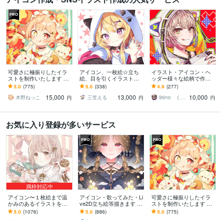
可愛さに極振りしたイラ
アイコン、一枚絵☆立ち
イラスト・アイコン・ヘ
ストを制作いたします ★
絵、目を引くイラスト描
ッダー様々な絵柄で作成
商用利用＆二次利用込
きます イリアム、サム
します 商用可！似顔絵・
5.0
(775)
5.0
(338)
4.9
(277)
み！ミニキャラは小物２
ネ、live2D、YouTube、歌
ブログ・インスタ・動画
15,000
13,000
10,000
点まで無料！★
ってみたも
配信サムネ等用途様々！
木野ねっこ
三笠える
96no くろの
円
円
円
お気に入り登録が多いサービス
満枠対応中
アイコン〜１枚絵まで温
アイコン・歌ってみた・Li
可愛さに極振りしたイラ
かみのあるイラストを描
ve2D立ち絵等描きます ち
ストを制作いたします ★
きます ★ココナラ自体が
びキャラや配信用イラス
商用利用＆二次利用込
5.0
(1076)
5.0
(886)
5.0
(775)
初めての方も、お気軽に
ト等、幅広く制作してい
み！ミニキャラは小物２