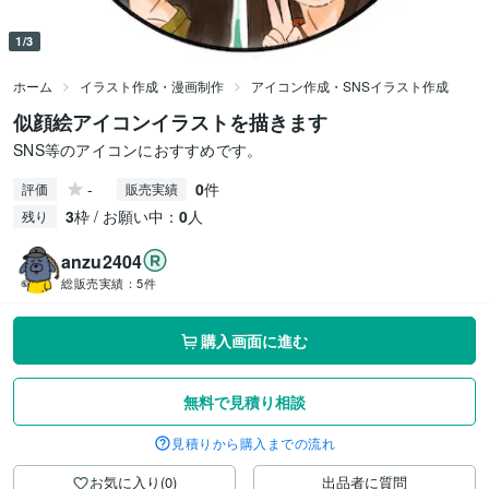
1/3
ホーム
イラスト作成・漫画制作
アイコン作成・SNSイラスト作成
似顔絵アイコンイラストを描きます
SNS等のアイコンにおすすめです。
-
0
件
評価
販売実績
3
枠 / お願い中：
0
人
残り
anzu2404
総販売実績：
5件
購入画面に進む
無料で見積り相談
見積りから購入までの流れ
お気に入り(0)
出品者に質問