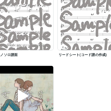
アノソロ譜面
リードシート(コード譜の作成)