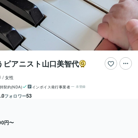
うピアニスト山口美智代
半
女性
持契約(NDA)
インボイス発行事業者
未登録
.0
53
フォロワー
000円〜