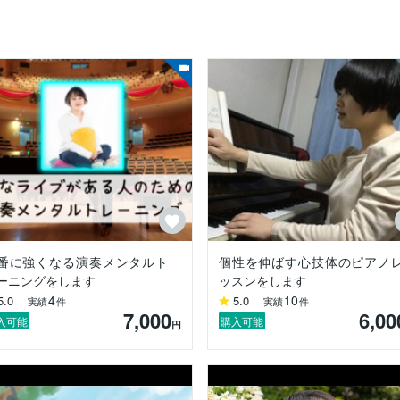
番に強くなる演奏メンタルト
個性を伸ばす心技体のピアノ
ーニングをします
ッスンをします
4
10
5.0
5.0
実績
件
実績
件
7,000
6,00
入可能
購入可能
円