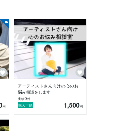
レ
アーティストさん向けの心のお
悩み相談をします
0
実績
件
0
1,500
購入可能
円
円