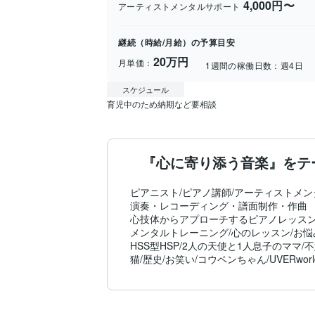
4,000円〜
アーティストメンタルサポート
継続（時給/月給）の予算目安
20万円
月単価：
1週間の稼働日数：
週4日
スケジュール
育児中のため納期など要相談
『心に寄り添う音楽』をテ
ピアニスト/ピアノ講師/アーティストメン
​演奏・レコーディング・譜面制作・作曲

心技体からアプローチするピアノレッスン
メンタルトレーニング/心のレッスン/お悩
HSS型HSP/2人の天使と1人息子のママ/不
猫/歴史/お笑い/コウペンちゃん/UVERworl