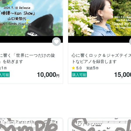
に響く「世界に一つだけの旋
心に響くロック＆ジャズテイ
」を紡ぎます
トなピアノを録音します
1
5
5.0
績
件
実績
件
10,000
15,00
入可能
購入可能
円