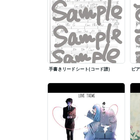
手書きリードシート(コード譜)
ピ