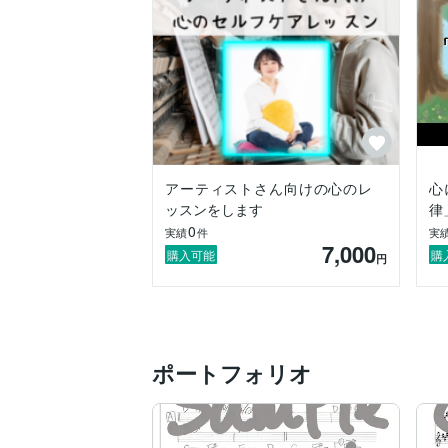
アーティストさん向けの心のレ
心
ッスンをします
律
0
実績
件
実
7,000
購入可能
購
円
ポートフォリオ