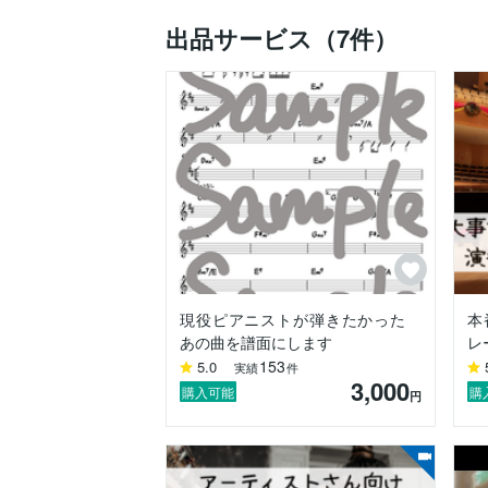
出品サービス（7件）
現役ピアニストが弾きたかった
本
あの曲を譜面にします
レ
153
5.0
実績
件
3,000
購入可能
購
円