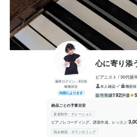
心に寄り添
ピアニスト
30代後
最終ログイン：
8日前
本人確認
機密保
稼働状況
内容によります
192
5
販売実績
評価
納品ごとの予算目安
音楽制作・ナレーション
3,
ピアノレコーディング、譜面作成、レッスン
悩み相談・カウンセリング