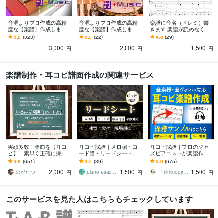
音源よりプロ作成の高精
音源よりプロ作成の高精
楽譜に音名（ドレミ）書
度な【楽譜】作成します 1
度な【楽譜】作成します 1
きます 楽譜が読めなくて
秒15円〜お見積り♪ピア
秒15円〜お見積り♪ドラ
も大丈夫！面倒な譜読み
5.0
(323)
5.0
(22)
4.8
(29)
ノ･ギター･民族楽器まで
ム・カホン・コンガ等他
をお手伝い致します！
3,000
2,000
1,500
多数対応♪
楽器も対応♪
円
円
円
楽譜制作・耳コピ譜面作成の関連サービス
実績多数！楽曲を【耳コ
耳コピ採譜｜メロ譜・コ
耳コピ採譜｜プロのジャ
ピ】 素早く正確に採譜
ード譜・リードシート作
ズピアニストが楽譜作成
します 低価格で市販クオ
ります コピーできない曲
します ピアノ・全楽器対
4.9
(651)
4.9
(39)
5.0
(675)
リティ。様々なジャン
を正確な譜面にします
応｜譜面＋確認動画付｜
2,000
1,500
1,500
ル・楽器に対応致しま
耳コピからアレンジまで
のがたつ
piano asachan
『mimicoppi』楽譜作成サービス
円
円
円
す！
このサービスを見た人はこちらもチェックしています