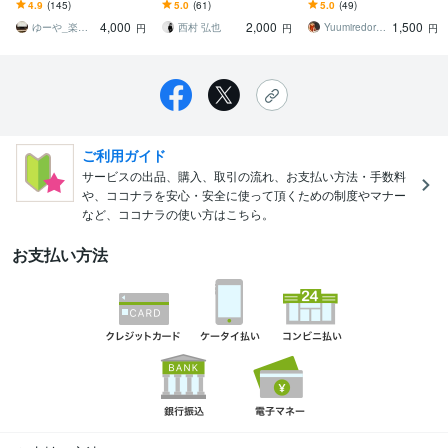
す 絶対音感を生かした採
ASRACと個人包括契約し
楽譜が売っていなくて困
4.9
(145)
5.0
(61)
5.0
(49)
譜 伴奏譜 キーボード演奏
ています
った時に(2曲以上も可)
4,000
2,000
1,500
も対応！
ゆーや_楽譜つくる人
西村 弘也
Yuumiredoremi
円
円
円
ご利用ガイド
サービスの出品、購入、取引の流れ、お支払い方法・手数料
や、ココナラを安心・安全に使って頂くための制度やマナー
など、ココナラの使い方はこちら。
お支払い方法