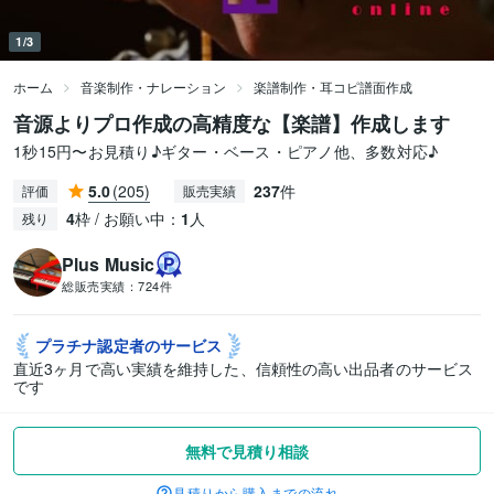
1/3
ホーム
音楽制作・ナレーション
楽譜制作・耳コピ譜面作成
音源よりプロ作成の高精度な【楽譜】作成します
1秒15円〜お見積り♪ギター・ベース・ピアノ他、多数対応♪
5.0
(205)
237
件
評価
販売実績
4
枠 / お願い中：
1
人
残り
Plus Music
総販売実績：
724件
プラチナ認定者の
サービス
直近3ヶ月で高い実績を維持した、信頼性の高い出品者のサービス
です
無料で見積り相談
見積りから購入までの流れ