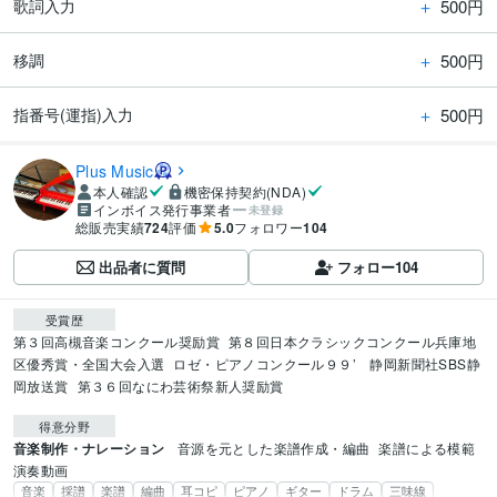
＋
500円
歌詞入力
＋
500円
移調
＋
500円
指番号(運指)入力
Plus Music
本人確認
機密保持契約(NDA)
インボイス発行事業者
未登録
総販売実績
724
評価
5.0
フォロワー
104
出品者に質問
フォロー
104
受賞歴
第３回高槻音楽コンクール奨励賞
第８回日本クラシックコンクール兵庫地
区優秀賞・全国大会入選
ロゼ・ピアノコンクール９９’　静岡新聞社SBS静
岡放送賞
第３６回なにわ芸術祭新人奨励賞
得意分野
音楽制作・ナレーション
音源を元とした楽譜作成・編曲
楽譜による模範
演奏動画
音楽
採譜
楽譜
編曲
耳コピ
ピアノ
ギター
ドラム
三味線