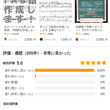
ギター/ベースを耳コピ＆
耳コピで楽譜を作成いた
低価格で市販クオリテ
採譜、TAB譜を作成します
します 正確なコピー、素
ィ！【ギターの耳コピ】
その曲、弾けるかも！個
早い対応、難易度別アレ
承ります 採譜実績2000曲
5.0
(1073)
5.0
(998)
5.0
(954)
人練習やコピバンにおす
ンジもOK！
以上。見やすく、正確な
2,500
1,500
2,000
すめです！
楽譜をお作りします。
たむとむ
ほのか coconala
のがたつ
円
円
円
評価・感想（205件）- 非常に良かった
5.0
総合評価
星5 (非常に良かった)
202件
星4 (良かった)
3件
星3 (普通)
0件
星2 (悪かった)
0件
星1 (非常に悪かった)
0件
項目別評価