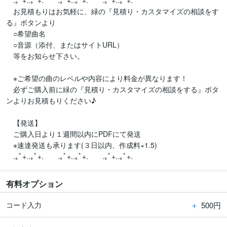
　.｡ﾟ+..｡ﾟ+.　　.｡ﾟ+..｡ﾟ+.　　.｡ﾟ+..｡ﾟ+.　　

　お見積もりはお気軽に、緑の『見積り・カスタマイズの相談をす
る』ボタンより

　○希望曲名

　○音源（添付、またはサイトURL）

　等をお知らせ下さい。

　※ご希望の曲のレベルや内容により料金が異なります！

　必ずご購入前に緑の『見積り・カスタマイズの相談をする』ボタ
ンよりお見積もりください♪

　【発送】

　ご購入日より１週間以内にPDFにて発送

　※速達発送も承ります(３日以内、作成料×1.5)

　.｡ﾟ+..｡ﾟ+.　　.｡ﾟ+..｡ﾟ+.　　.｡ﾟ+..｡ﾟ+.　　
有料オプション
＋
500円
コード入力