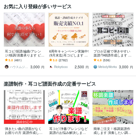
お気に入り登録が多いサービス
耳コピ/採譜/編曲/アレン
6周年キャンペーン実施中!
プロが正確で弾きやすい
ジ/移調/清書承ります ピア
(9月末迄)耳コピします TA
楽譜/TAB譜作成します 採
ノ/歌伴奏/管弦/JAZZアド
B譜、ドラム譜可♪ 1パー
譜実績1000件！あなた
5.0
(481)
5.0
(2782)
4.9
(536)
リブ/コード譜/マスター譜
トフルコーラス¥2,500
の"弾きたい"をお手伝いし
3,000
2,500
3,000
ます。
ハウスムジーク
Ricky6xxx
MelodyWorks
円
円
円
楽譜制作・耳コピ譜面作成の定番サービス
満枠対応中
弾きたい曲の譜面がなく
耳コピ/浄書/アレンジなど
簡単ご注文！移調楽譜作
お困りの方 楽譜作成しま
楽譜のお悩み解決します J
成します 演奏したい調の