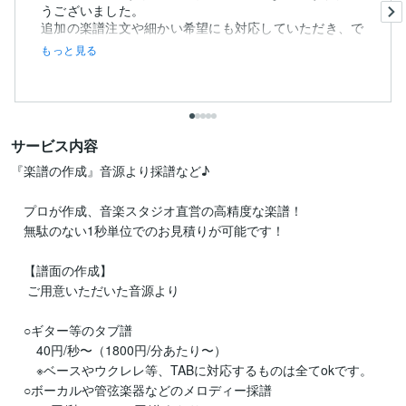
うございました。
追加の楽譜注文や細かい希望にも対応していただき、で
き...
もっと見る
サービス内容
『楽譜の作成』音源より採譜など♪

　プロが作成、音楽スタジオ直営の高精度な楽譜！

　無駄のない1秒単位でのお見積りが可能です！

　【譜面の作成】

　 ご用意いただいた音源より

　○ギター等のタブ譜

　　40円/秒〜（1800円/分あたり〜）

　　※ベースやウクレレ等、TABに対応するものは全てokです。

　○ボーカルや管弦楽器などのメロディー採譜
