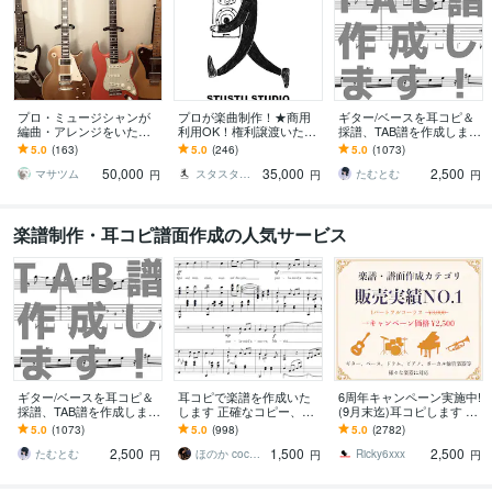
プロ・ミュージシャンが
プロが楽曲制作！★商用
ギター/ベースを耳コピ＆
編曲・アレンジをいたし
利用OK！権利譲渡いたし
採譜、TAB譜を作成します
ます あなただけのオリジ
ます プロクリエイターに
その曲、弾けるかも！個
5.0
(163)
5.0
(246)
5.0
(1073)
ナルメロディを豪華に色
よる楽曲制作！お気軽に
人練習やコピバンにおす
50,000
35,000
2,500
付けします♪
ご相談ください♪
すめです！
マサツム
スタスタスタジオ
たむとむ
円
円
円
楽譜制作・耳コピ譜面作成の人気サービス
ギター/ベースを耳コピ＆
耳コピで楽譜を作成いた
6周年キャンペーン実施中!
採譜、TAB譜を作成します
します 正確なコピー、素
(9月末迄)耳コピします TA
その曲、弾けるかも！個
早い対応、難易度別アレ
B譜、ドラム譜可♪ 1パー
5.0
(1073)
5.0
(998)
5.0
(2782)
人練習やコピバンにおす
ンジもOK！
トフルコーラス¥2,500
2,500
1,500
2,500
すめです！
たむとむ
ほのか coconala
Ricky6xxx
円
円
円