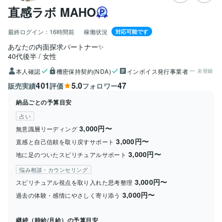
直感ラボ MAHO
最終ログイン：
16時間前
稼働状況
対応可能です
あなたの内面探求パートナー✨
40代後半
女性
本人確認
機密保持契約(NDA)
インボイス発行事業者
未登録
401
5.0
47
販売実績
評価
フォロワー
納品ごとの予算目安
占い
3,000円〜
無意識層リーディング
3,000円〜
直感と自己信頼を取り戻すサポート
3,000円〜
地に足のついたスピリチュアルサポート
悩み相談・カウンセリング
3,000円〜
スピリチュアル視点を取り入れた思考整理
3,000円〜
過去の体験・感情にやさしく寄り添う
継続（時給/月給）の予算目安