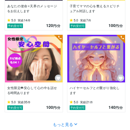
特別な何かを新しく手に入れるよりも、

あなたの使命⭐️天界のメッセージ
子育てママの心を整えるスピリチ
・・・・・・・・・・・・・・・・・・・・・

をお伝えします
ュアル対話します
すでに持っている感覚に気づいて信頼すること

5.0
14
5.0
7
実績
件
実績
件
・・・・・・・・・・・・・・・・・・・・・

120
100
円
/分
円
/分
予約受付可
予約受付可
が大切だと感じています。

繊細さや感覚の鋭さが、

生きづらさに感じることもありますが、

自分の特徴や付き合い方が分かると、

世界の見え方が変わってきますよ✨

女性限定☘️安心して心の中を話せ
ハイヤーセルフとの繋がり強化し
迷っても揺れても、大丈夫！

る時間あります
ます
自然と、

5.0
35
5.0
21
実績
件
実績
件
自分らしい道が見えてきます◟꒰ ´꒳` ꒱◞

100
140
円
/分
円
/分
予約受付可
予約受付可
今のあなたのペースのまま

もっと見る
少しずつ「わかる」感覚と「選べる」感覚を
