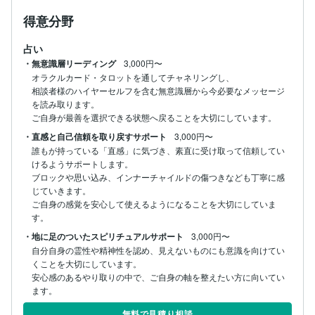
得意分野
占い
・無意識層リーディング
3,000円〜
オラクルカード・タロットを通してチャネリングし、

相談者様のハイヤーセルフを含む無意識層から今必要なメッセージ
を読み取ります。

ご自身が最善を選択できる状態へ戻ることを大切にしています。
・直感と自己信頼を取り戻すサポート
3,000円〜
誰もが持っている「直感」に気づき、素直に受け取って信頼してい
けるようサポートします。

ブロックや思い込み、インナーチャイルドの傷つきなども丁寧に感
じていきます。

ご自身の感覚を安心して使えるようになることを大切にしていま
す。
・地に足のついたスピリチュアルサポート
3,000円〜
自分自身の霊性や精神性を認め、見えないものにも意識を向けてい
くことを大切にしています。

安心感のあるやり取りの中で、ご自身の軸を整えたい方に向いてい
ます。
無料で見積り相談