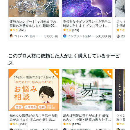
運勢カレンダー｜1ヶ月先までの
不必要な全インプラントを完全に
スッキリ
毎日の運勢を出します 30日×500
解除いたします インプラント全
お伝え致
字のおよそ1万5千文字で細かく詳
解除創始者 × 魂の解放・カルマ浄
間関係、
5.0
(601)
5.0
(169)
5.0
(10
細に記します
化・能力開花
持ち等◎
5,000
50,000
コトハ ⸜❤︎⸝ 新サービス提供開始✨️
インプラント全解除創始者｜魂王DaI⭐︎
円
円
このプロ人材に依頼した人がよく購入しているサービ
ス
知らない関係だからこそ話せる悩
易占は明確に答えが出ます 最強
ツインレ
みがあります ほんわか癒し系。
の占い！中筮と略筮の両方を使い
愛・復縁
雑談も歓迎。どんな話でも心に寄
あなたを導く
気になる
5.0
(1391)
5.0
(2979)
5.0
(20
り添います。
100
140