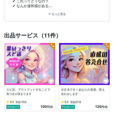
✔ これってどうなの？

✔ なんか違和感がある

✔ この道じゃない気がする

もっと見る
✔ 答えは自分の中にある気がするけど分からない

オラクル／タロットカード

出品サービス（11件）
直感力・チャネリングを通して、

潜在意識やハイヤーセルフの声を感じ取り

必要なメッセージをお伝えしています。

目の前にある、さまざまな可能性__

何か一つの答えがあるのではなく、

瞬間瞬間に選択肢があります✨

お伝えすることが、

スピ話、アウトプットすることで
大丈夫です！あなたの直感、答え
あなたの最善を選ぶヒントや

気づきが深まります
合わせします
前向きになれるきっかけになりますように

寄り添ってお伝えしています。

5.0
73
5.0
27
実績
件
実績
件
100
120
円
/分
円
/分
予約受付可
予約受付可