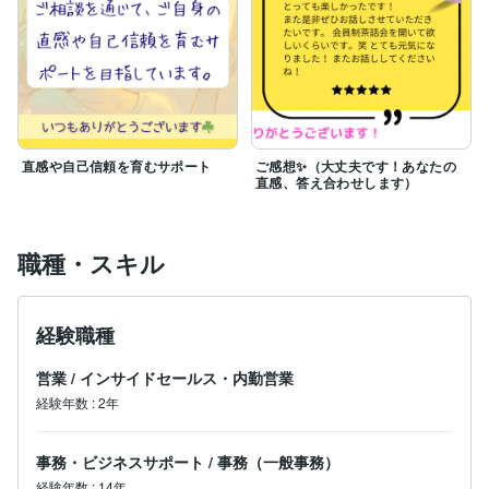
直感や自己信頼を育むサポート
ご感想✨（大丈夫です！あなたの
直感、答え合わせします）
職種・スキル
経験職種
営業
/
インサイドセールス・内勤営業
経験年数
:
2年
事務・ビジネスサポート
/
事務（一般事務）
経験年数
:
14年