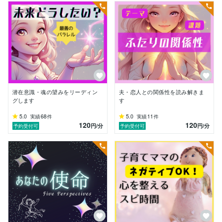
・今どんな状態にあるのか

・この出来事が何を伝えてくれているのか

・これからどんな可能性があるのか

・最善を選ぶためのヒントは何か

◎ご自身が納得して選べる状態へ戻る

◎すでに感じていることを言語化する

◎思考と気持ちを整理して本音に気づける

潜在意識・魂の望みをリーディン
夫・恋人との関係性を読み解きま
グします
す
そんな時間を目指しています✨

5.0
68
5.0
11
実績
件
実績
件
120
120
円
/分
円
/分
予約受付可
予約受付可
また、

・自分にはどんな能力があるの？

・直感を信じて使えるようになる？

・スピリチュアルな感覚を日常に活かせる？

などの能力発見を、

楽しみながらご一緒するのも好きです☺️
