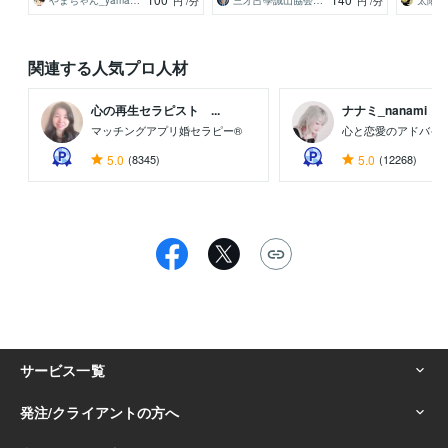
やまちゃん_yamachan
三才占學誠山協会／認定講師／原田 悟境
太陽と
円
/分
円
/分
関連する人気プロ人材
心の再生セラピスト ...
ナナミ_nanami
マッチングアプリ婚セラピー®
心と恋愛のアドバイ
5.0
(8345)
5.0
(12268)