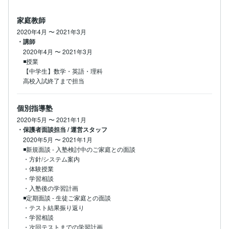
家庭教師
2020年4月
〜
2021年3月
・講師
2020年4月
〜
2021年3月
◾️授業

【中学生】数学・英語・理科

高校入試終了まで担当
個別指導塾
2020年5月
〜
2021年1月
・保護者面談担当 / 運営スタッフ
2020年5月
〜
2021年1月
◾️新規面談 - 入塾検討中のご家庭との面談

・方針/システム案内

・体験授業

・学習相談

・入塾後の学習計画

◾️定期面談 - 生徒ご家庭との面談

・テスト結果振り返り

・学習相談

・次回テストまでの学習計画
