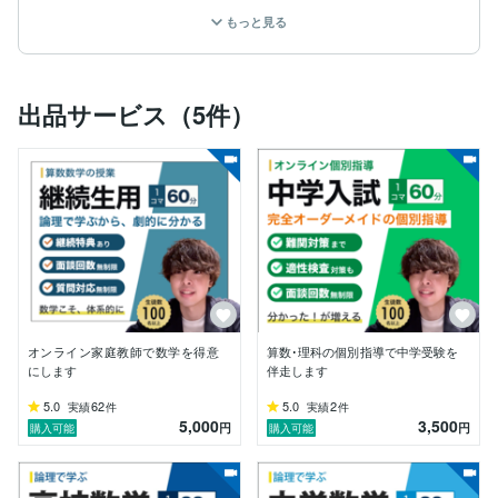
理系特化のオンライン個別指導塾 代表

もっと見る
塾講師歴5年

中学受験の算数、中学数学（中高一貫校も含む）・英
語・理科、高校数学・英語・物理など。

数学が嫌いな生徒から医学部志望の生徒まで幅広く指
出品サービス（5件）
導。

分かりやすい授業に定評があり、指名入塾は満枠。

また個別指導塾の保護者面談を担当し累計面談数は100
件以上。

（さらに詳しくは「職歴」をご覧ください。）

●指導について

生徒の理解に寄り添った指導を心がけています。

数学が伸び悩む子に多い「なんで？どうして？」に1か
らスッと腑に落ちるまで寄り添います。

目からウロコの「数学の学び」をご提供いたします。

オンライン家庭教師で数学を得意
算数･理科の個別指導で中学受験を
●指導の流れ

にします
伴走します
①事前面談

→ご要望のすり合わせ、授業内容の決定など

5.0
62
5.0
2
実績
件
実績
件
5,000
3,500
②授業

円
円
購入可能
購入可能
③フィードバック

→授業で使用したスライドや解説、重要ポイントをまと
めた資料をお送りいたします。復習にお役立てくださ