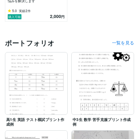
・具体的な学習法

悩みを解決します
・学習計画

5.0
2
実績
件
・苦手単元の克服

2,000
円
購入可能
・学習習慣の定着

・学習に関する保護者の方のお悩み

学習に関するご相談であれば何でも具体策で解決に導き
ます。

ポートフォリオ
一覧を見る
●有料オプションについて

①指導時間外での質問対応（無制限）

②演習プリント・模試の作成

③経過フォロー

2コマ以上からは①〜③の有料オプションをお付けしま
す。

●お願い

・指導してほしい単元や内容は指導日の前日までにお知
らせください。

・指導日の1日前までであれば日時変更が可能です。ご
希望の場合は可能な限りお早めにご連絡ください。

・ご購入後24時間以内であればキャンセルをお受けし
高1生 英語 テスト模試プリント作
中3生 数学 苦手克服プリント作成
成例
例
ます。それ以降のキャンセルにつきましては指導料全額
をキャンセル料とさせていただきますのでご了承くださ
い。
