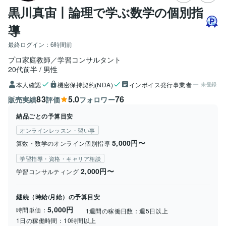
黒川真宙丨論理で学ぶ数学の個別指
導
最終ログイン：
6時間前
プロ家庭教師／学習コンサルタント
20代前半
男性
本人確認
機密保持契約(NDA)
インボイス発行事業者
未登録
83
5.0
76
販売実績
評価
フォロワー
納品ごとの予算目安
オンラインレッスン・習い事
5,000円〜
算数・数学のオンライン個別指導
学習指導・資格・キャリア相談
2,000円〜
学習コンサルティング
継続（時給/月給）の予算目安
5,000円
時間単価：
1週間の稼働日数：
週5日以上
1日の稼働時間：
10時間以上