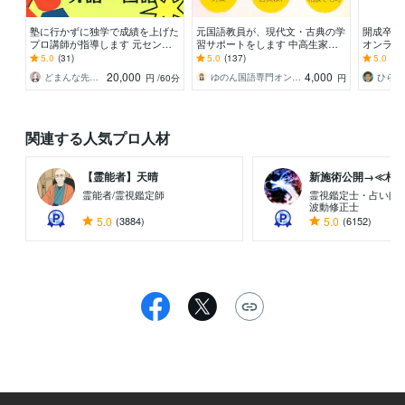
塾に行かずに独学で成績を上げた
元国語教員が、現代文・古典の学
開成卒講
プロ講師が指導します 元センタ
習サポートをします 中高生家庭
オンライン
ー試験満点をとった教師が、1対1
教師「国語が苦手」を「少しでも
も合格者
5.0
(31)
5.0
(137)
5.0
(85
で指導します。
得意」に。受験対策可
中！
20,000
4,000
どまんな先生【業界10年 国語ガチ勢】
ゆのん国語専門オンライン家庭教師
ひらめ
円
/60分
円
関連する人気プロ人材
【霊能者】天晴
新施術公開→≪相手意
霊能者/霊視鑑定師
霊視鑑定士・占い師
波動修正士
5.0
(3884)
5.0
(6152)