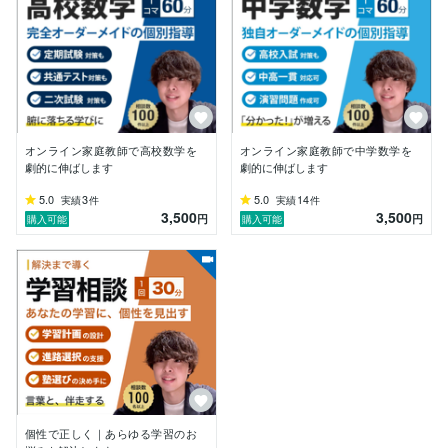
い。

④質問対応

→分からない問題があれば解説をお送りし、授業外での
学習もフォローいたします。

以降、②〜④を繰り返します。

●現生徒の学年（12月更新）

オンライン家庭教師で高校数学を
オンライン家庭教師で中学数学を
【中高一貫生】中学1、2、3年生 / 高校1、3年生

劇的に伸ばします
劇的に伸ばします
【公立】中学1、3年生 / 高校１、2、3年生

5.0
3
5.0
14
実績
件
実績
件
【中学受験】小学4、6年生

3,500
3,500
円
円
購入可能
購入可能
●指導可能科目

主に数学をメインとしておりますが、下記の科目も指導
可能です。

【中学生】英語・理科

【高校生】英語・物理

※指導科目に関するご相談はDMにてお受けしておりま
す。

●学習相談について

100件以上の保護者面談経験を活かして、学習に関する
ご相談をお受けします。

個性で正しく｜あらゆる学習のお