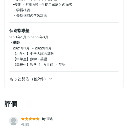
◾️夏期・冬期面談 - 生徒ご家庭との面談

・学習相談

・長期休暇の学習計画
個別指導塾
2021年1月
〜
2022年3月
・講師
2021年1月
〜
2022年3月
【小学生】中学入試の算数

【中学生】数学・英語

【高校生】数学（ⅠAⅡB）・英語
もっと見る（他2件）
評価
by 匿名
4日前