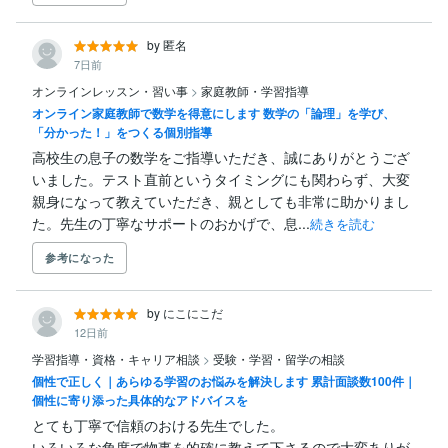
by 匿名
7日前
オンラインレッスン・習い事
>
家庭教師・学習指導
オンライン家庭教師で数学を得意にします 数学の「論理」を学び、
「分かった！」をつくる個別指導
高校生の息子の数学をご指導いただき、誠にありがとうござ
いました。テスト直前というタイミングにも関わらず、大変
親身になって教えていただき、親としても非常に助かりまし
た。先生の丁寧なサポートのおかげで、息...
続きを読む
参考になった
by にこにこだ
12日前
学習指導・資格・キャリア相談
>
受験・学習・留学の相談
個性で正しく｜あらゆる学習のお悩みを解決します 累計面談数100件｜
個性に寄り添った具体的なアドバイスを
とても丁寧で信頼のおける先生でした。

いろいろな角度で物事を的確に教えて下さるので大変ありが