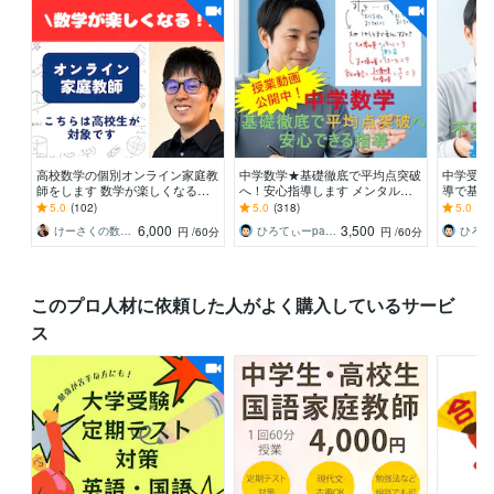
高校数学の個別オンライン家庭教
中学数学★基礎徹底で平均点突破
中学受験
師をします 数学が楽しくなる体
へ！安心指導します メンタル重
導で基礎
験を！（体験授業として初回割引
視で自信を育てる！丁寧な個別指
理解とミ
5.0
(102)
5.0
(318)
5.0
(19
中です）
導
る！」を
6,000
3,500
けーさくの数学教室
ひろてぃーpapa☆プロ家庭教師☆
円
/60分
円
/60分
このプロ人材に依頼した人がよく購入しているサービ
ス