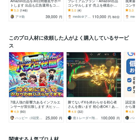
Amazon出品を30日間徹底サポー
プレミアムプラン・Amazon出品
成果最大
トします 出品も広告運用もコン
コンサルします 売上を構造から
コンサル
サルも全て対応！プレミアムサポ
伸ばす戦略設計支援
を整える
5.0
(146)
5.0
(4)
5.0
(75
ート
39,000
110,000
アマ助
medic＠アマゾン元社員・実績1500
円
円
/60分
このプロ人材に依頼した人がよく購入しているサービ
ス
7億人強の影響力あるインフルエ
勝てないFXを終わらせる初心者
認定資格者
ンサーが宣伝致します 大ヒット
さんを救います 初心者OK！ある
から運用
商品多数/1000万再生/ココナラ三
サインとチョメチョメで負けにく
用が月2
4.9
(93)
4.9
(32)
4.9
(37
冠/PR・集客
いトレード設計
定は残り
25,000
100,000
ハッピー（3冠受賞・国家資格保有）
億トレーダー翔【FXトレーダー】
パパマ
円
円
関連する人気プロ人材