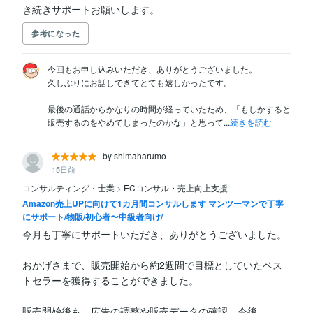
き続きサポートお願いします。
参考になった
今回もお申し込みいただき、ありがとうございました。

久しぶりにお話しできてとても嬉しかったです。

最後の通話からかなりの時間が経っていたため、「もしかすると
販売するのをやめてしまったのかな」と思って...
続きを読む
by shimaharumo
15日前
コンサルティング・士業
>
ECコンサル・売上向上支援
Amazon売上UPに向けて1カ月間コンサルします マンツーマンで丁寧
にサポート/物販/初心者〜中級者向け/
今月も丁寧にサポートいただき、ありがとうございました。

おかげさまで、販売開始から約2週間で目標としていたベス
トセラーを獲得することができました。

販売開始後も、広告の調整や販売データの確認、今後...