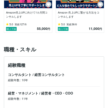
▶︎2012年　

法人化し本格的にアパレル事業を開始

Amazon売上UPに向けて1カ月間コ
Amazon 売上UPに繋がる方法をコ
▶︎2017年　

ンサルします
ンサルします
大幅な事業拡大に失敗、法人破産

5.0
127
5.0
36
実績
件
実績
件
55,000
11,000
▶︎2018年　

円
円
購入可能
購入可能
サプリメントの製造販売で物販を再開

▶︎2021年　

商品を3商品のみに絞り年商10億円を達成(※2024年現在
職種・スキル
も継続中)

-------------売上実績の一例(2021年度)-------------

経験職種
▶︎楽天市場　  年商5億円   

コンサルタント
/
経営コンサルタント
▶︎Amazon　  年商3億円    

▶︎Yahoo 　    年商1億円   

経験年数
:
10年
▶︎BtoB   　    年商1.5億円 

経営・マネジメント
/
経営者・CEO・COO
＜過去の実績の一例＞

経験年数
:
11年
▶︎BUYMA     

年商0.6億円 (期間 2011/1/1〜2011/12/31)
