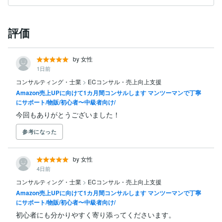
▶︎メルカリ　

年商0.4億円 (期間 2015/1/1〜2015/12/31)

評価
-------------対応可能な範囲について-------------

by 女性
Amazon／楽天／Yahoo!ショッピング／BUYMA／ヤフ
1日前
オク／メルカリ／

コンサルティング・士業
>
ECコンサル・売上向上支援
※取り扱われている商品のジャンルについては全て対応
Amazon売上UPに向けて1カ月間コンサルします マンツーマンで丁寧
可能です。

にサポート/物販/初心者〜中級者向け/
今回もありがとうございました！
-------------FUNSの強みの一例-------------

参考になった
・課題や問題点の抽出から具体的な解決方法のご提案

・適切な広告運用方法や取り組むべきマーケティング施
策についてのアドバイス

by 女性
・商品を改善する為の具体的なアドバイス

4日前
・商品ページの修正案や作成方法についてのアドバイス

コンサルティング・士業
>
ECコンサル・売上向上支援
・限られたリソースで売上を最大化する為の具体的な方
Amazon売上UPに向けて1カ月間コンサルします マンツーマンで丁寧
法のご提案

にサポート/物販/初心者〜中級者向け/
・Amazonから実店舗販売まで幅広い知識と経験

・破産しても再起した実体験に基づくアドバイス

初心者にも分かりやすく寄り添ってくださいます。
