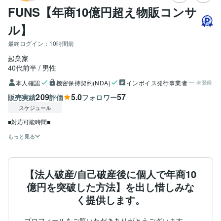
FUNS【年商10億円超え物販コンサ
ル】
最終ログイン：
10時間前
起業家
40代前半
男性
本人確認
機密保持契約(NDA)
インボイス発行事業者
未登録
209
5.0
57
販売実績
評価
フォロワー
スケジュール
■対応可能時間■
もっと見る
【法人破産/自己破産後に個人で年商10
億円を突破した方法】を出し惜しみな
く提供します。
プロフィールをご覧いただきありがとうございます。
