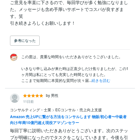
ご意見を率直に下さるので、毎回学びが多く勉強になりまし
-----------------------------------------------------

た。メッセージも含め手厚いサポートでコスパが良すぎま
す。笑

最後までご覧いただきありがとうございました。

物販ビジネスで悩みがある方は是非一度ご相談くださ
い。
参考になった
この度は、貴重な時間をいただきありがとうございました。

いきなり申し込みが来た時は正直少しだけ焦りましたが、この1
ヶ月間は私にとっても充実した時間となりました。

ここまで短期間に本質的な質問が次々届...
続きを読む
by 男性
11日前
コンサルティング・士業
>
ECコンサル・売上向上支援
Amazon 売上UPに繋がる方法をコンサルします 物販/初心者〜中級者
向け/年商10億円超え現役アマゾンセラー
毎回丁寧に説明いただきありがとうございます。次のステッ
プが明確になったのでタスクをこなしていきます。今後も引