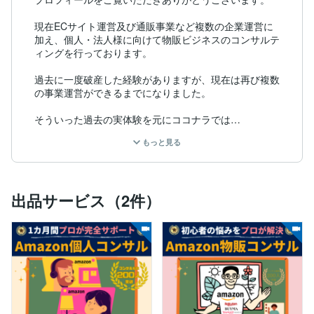
現在ECサイト運営及び通販事業など複数の企業運営に
加え、個人・法人様に向けて物販ビジネスのコンサルテ
ィングを行っております。

過去に一度破産した経験がありますが、現在は再び複数
の事業運営ができるまでになりました。

そういった過去の実体験を元にココナラでは

物販ビジネスで売上を上げる為の方法を具体的かつ丁寧
もっと見る
にお伝えさせていただいております。

-------------物販ビジネスの経歴-------------

出品サービス（2件）
▶︎2010年　

知識ゼロ&資金数万円の状態から中国輸入ビジネスを開
始

▶︎2011年　 

Amazonで月利80万円、BUYMA無在庫物販で月利200
万円を達成
