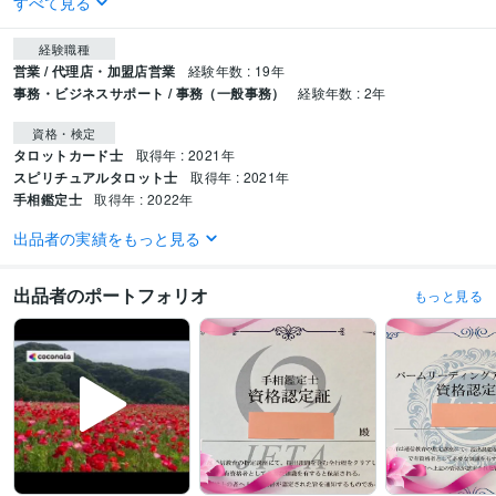
すべて見る
経験職種
営業 / 代理店・加盟店営業
経験年数 : 19年
事務・ビジネスサポート / 事務（一般事務）
経験年数 : 2年
資格・検定
タロットカード士
取得年 : 2021年
スピリチュアルタロット士
取得年 : 2021年
手相鑑定士
取得年 : 2022年
出品者の実績をもっと見る
得意分野
占い
タロットカード占い
西洋占星術
タロット、西占星術
出品者のポートフォリオ
もっと見る
悩み相談・カウンセリング
職場のお悩み
仕事、職場
愚痴