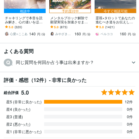
相談中
予約受付中
今すぐ相談可能
チャネリングで本音を読
メンタルブロック解除で
霊視+タロットであなたの
み解き、心の迷いをほど
願望実現を加速させます
進むべき道をお伝えしま
きます 恋が苦しくなる原
叶えたい未来は自分で引
す 仕事.恋愛.結婚.家族.人
5.0
(320)
5.0
(873)
5.0
(1421)
因を探り、どう進めばい
き寄せる！潜在意識の書
間関係全ての悩みを解決
140
160
160
いかをお伝えします
き換えヒーリング
に導きます。
心愛⟡ここあ
みやざきゆみこ 未来を叶えるヒーリング
ベルココ
円
/分
円
/分
円
/分
よくある質問
同じ質問を何回か占う事は出来ますか？
評価・感想（12件）- 非常に良かった
5.0
総合評価
星5 (非常に良かった)
12件
星4 (良かった)
0件
星3 (普通)
0件
星2 (悪かった)
0件
星1 (非常に悪かった)
0件