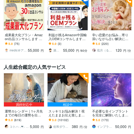
成果最大化プラン・Amaz
利益が残るAmazon中国輸
辛い恋愛のお悩み…寄り
on出品コンサルします 売
入OEMコンサルします
添いながら占い解決に導
上改善の土台を整える伴
「基礎は終えた。次は利
きます ✨天使タロットリ
5.0
(75)
5.0
(3)
5.0
(220)
走支援
益」へ。OEM・利益構造
ーディング貴方の恋に最
55,000
55,000
120
を専門指導
適な未来を選ぶお手伝い
medic＠アマゾン元社員・実績1500
酒井勝也｜ECブランド構築プロデューサー
琉月（るる）✥手相 タロット ヒーリング
円
円
/60分
円
/分
人生総合鑑定の人気サービス
満枠対応中
相談中
運勢カレンダー｜1ヶ月先
スッキリお悩み解決！視
不必要な全インプラント
までの毎日の運勢を出し
えたままお伝え致します
を完全に解除いたします
ます 30日×500字のおよそ
恋愛、結婚、人間関係、
インプラント全解除創始
5.0
(619)
5.0
(10102)
5.0
(173)
1万5千文字で細かく詳細
仕事、人生、ペットの気
者 × 魂の解放・カルマ浄
5,000
380
50,000
に記します
持ち等◎祈願付き
化・能力開花
コトハ ⸜❤︎⸝ 新サービス提供開始✨️
佐和ダウジング＆スピリットメンター
インプラント全解除創始者｜魂王DaI⭐︎
円
円
/分
円