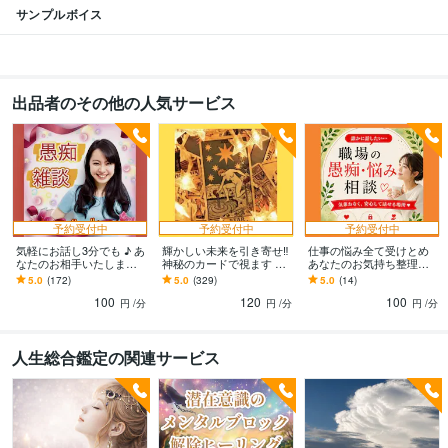
サンプルボイス
出品者のその他の人気サービス
予約受付中
予約受付中
予約受付中
気軽にお話し3分でも ♪ あ
輝かしい未来を引き寄せ‼️
仕事の悩み全て受けとめ
なたのお相手いたします
神秘のカードで視ます ✳
あなたのお気持ち整理し
☘️軽いお話しからそうで
就職・退職・転職 など仕
ます ◇ハラスメント経験
5.0
(172)
5.0
(329)
5.0
(14)
ない話まで お友達感覚で
事のお悩みスピリチュア
者が職場の不満・人間関
100
120
100
お聞きします
ルカード鑑定
係など親身にききます
円
/分
円
/分
円
/分
人生総合鑑定の関連サービス