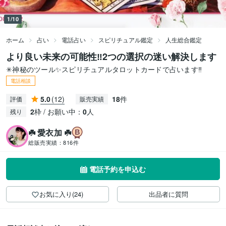
1/10
ホーム
占い
電話占い
スピリチュアル鑑定
人生総合鑑定
より良い未来の可能性‼️2つの選択の迷い解決します
✳神秘のツール✨️スピリチュアルタロットカードで占います‼️
電話相談
5.0
(12)
18
件
評価
販売実績
2
枠 / お願い中：
0
人
残り
☘️ 愛衣加 ☘️
総販売実績：
816件
電話予約を申込む
お気に入り(24)
出品者に質問