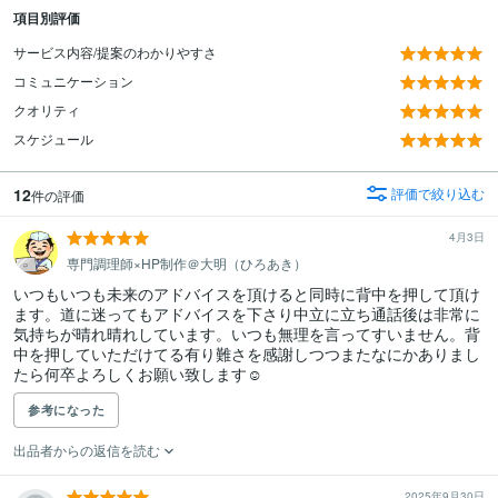
項目別評価
サービス内容/提案のわかりやすさ
コミュニケーション
クオリティ
スケジュール
12
評価で絞り込む
件の評価
4月3日
専門調理師×HP制作＠大明（ひろあき）
いつもいつも未来のアドバイスを頂けると同時に背中を押して頂け
ます。道に迷ってもアドバイスを下さり中立に立ち通話後は非常に
気持ちが晴れ晴れしています。いつも無理を言ってすいません。背
中を押していただけてる有り難さを感謝しつつまたなにかありまし
たら何卒よろしくお願い致します☺︎
参考になった
出品者からの返信を読む
2025年9月30日