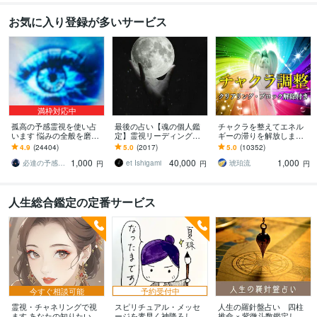
お気に入り登録が多いサービス
満枠対応中
孤高の予感霊視を使い占
最後の占い【魂の個人鑑
チャクラを整えてエネル
います 悩みの全般を磨き
定】霊視リーディング承
ギーの滞りを解放します 7
上げ、研ぎ澄ました予感
ります 運命の地図を手
割超リピート！人生を変
4.9
(24404)
5.0
(2017)
5.0
(10352)
より霊視により導きます
に、輝く人生を創る｜魂
えたい人のエネルギー調
1,000
40,000
1,000
の全体像を紐解く鑑定
整
必達の予感霊視 渡邊 潤一
et Ishigami
琥珀流
円
円
円
人生総合鑑定の定番サービス
今すぐ相談可能
予約受付中
霊視・チャネリングで視
スピリチュアル・メッセ
人生の羅針盤占い 四柱
ます あなたの知りたい事
ージを素早く神降ろしま
推命 × 紫微斗数鑑定しま