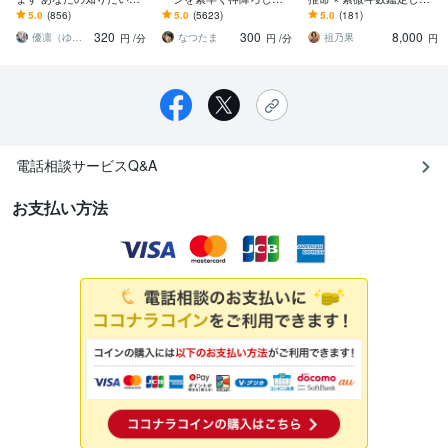
はなんですか?
す 守護霊様や前世等にお
す 完全版・四柱推命 × 紫
5.0
(856)
5.0
(5623)
5.0
(181)
悩みを沢山質問して答え
微斗数で人生を解き明か
320
300
8,000
を得たい方どうぞ！
しませんか？
優凛（ゆうりん）
なつたま
祖乃果
円
/分
円
/分
円
電話相談サービスQ&A
お支払い方法