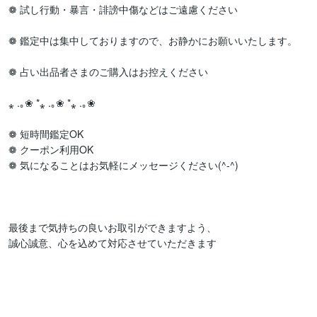
❁ 試し行動・暴言・誹謗中傷などはご遠慮ください

❁ 鑑定中は集中しておりますので、お静かにお願いいたします。

❁ 占い出品者さまのご購入はお控えください

⁎ .｡❀ *⁎ .｡❀ *⁎ .｡❀

❁ 短時間鑑定OK

❁ クーポン利用OK

❁ 気になることはお気軽にメッセージください(^-^)

最後まで気持ちの良いお取引ができますよう、

誠心誠意、心を込めて対応させていただきます
