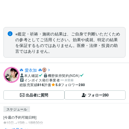
※鑑定・祈祷・施術の結果は、ご自身で判断いただくため
の参考としてご活用ください。効果や成就、特定の結果
を保証するものではありません。医療・法律・投資の助
言ではありません。
☘️ 愛衣加 ☘️
本人確認
機密保持契約(NDA)
インボイス発行事業者
未登録
総販売実績
816
評価
5.0
フォロワー
280
出品者に質問
フォロー
280
スケジュール
[今週の予約可能日時]

❁10日→15時～18時30分