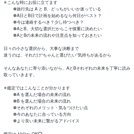
✳こんな時にお役に立てます

	❁旅行先は A と B、どっちがいいか迷っている

	❁A日とB日で計画を始めるなら何日がベスト？

	❁今は連絡するべき？少し待つべき？

        ❁AとB、大切な選択だからこそ慎重に決めたい

	❁AとBの未来の流れや注意点を知っておきたい

日々の小さな選択から、大事な決断まで

迷うのは、それだけ“ちゃんと選びたい”気持ちがあるから

そんなあなたに寄り添いながら、AとBそれぞれの未来を丁寧に読み
取っていきます。

✳鑑定ではこんなことが分かります

	❁A を選んだ場合の未来の流れ

	❁B を選んだ場合の未来の流れ

	❁それぞれのメリット・気をつけたい点

	❁今のあなたに合っている方向

	❁より良い未来に繋がるアドバイス

鑑定は 10分〜 OK⭕️
