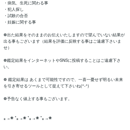
・病気、生死に関わる事

・犯人探し

・試験の合否

・妊娠に関する事

❁出た結果をそのままのお伝えいたしますので望んでいない結果が
出る事もございます（結果を評価に反映する事はご遠慮下さいま
せ）

❁鑑定結果をインターネットやSNSに投稿することはご遠慮下さ
い。

❁ 鑑定結果は あくまで可能性ですので、一喜一憂せず明るい未来
を引き寄せるツールとして捉えて下さいね(^-^)

❁予告なく値上する事もございます。

⁎ .｡❀ *⁎ .｡❀ *⁎ .｡❀ *⁎ .｡❀ 
