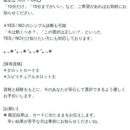
「10分だけ」「15分までがいい」など、ご希望があればお気軽にお
知らせください。

✳YES / NO のシンプル診断も可能

「今は動くべき？」「この選択は正しい？」といった

YES／NOだけ知りたい方にも対応しております。

⁎ .｡❀ *⁎ .｡❀ *⁎ .｡❀ *⁎ .｡❀ 

[保有資格]

✳タロットカード士

✳スピリチュアルタロット士

資格と経験をもとに、今のあなたが安心して選択できるよう優しく
お手伝いします。

[お願い]

❁ 鑑定結果は、カードに出たままをお伝えします。

　辛い結果が苦手な方は事前にお知らせくださいね。
