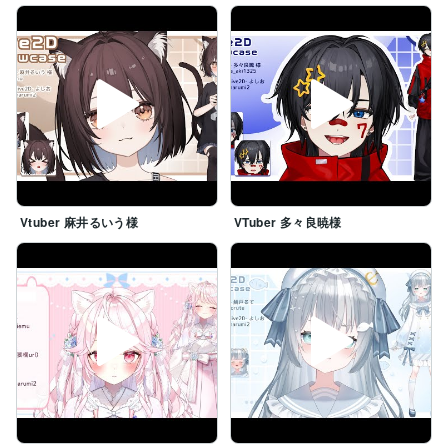
Vtuber 麻井るいう様
VTuber 多々良暁様