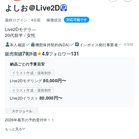
よしお＠Live2D
最終ログイン：
4分前
稼働状況
対応可能です
Live2Dモデラ―
20代前半
女性
本人確認
機密保持契約(NDA)
インボイス発行事業者
未登録
79
4.9
131
販売実績
評価
フォロワー
納品ごとの予算目安
イラスト作成・漫画制作
80,000円〜
Live2Dモデリング
イラスト作成・漫画制作
80,000円〜
Live2Dイラスト
スケジュール
2026年着手の予約受付中！！
もっと見る