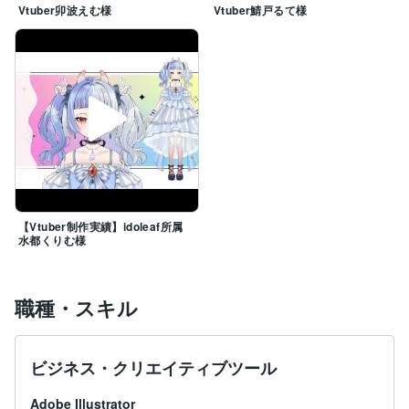
Vtuber卯波えむ様
Vtuber鯖戸るて様
【Vtuber制作実績】idoleaf所属
水都くりむ様
職種・スキル
ビジネス・クリエイティブツール
Adobe Illustrator