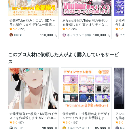
企業VTuber並み！ロゴ、SDキャ
あなただけのVTuber用のモデル
男性Vtu
ラも制作します デビュー徹底サ
を作成します 高クオリティな自
作します 
ポート！満足いくまで修正無制
分だけのモデルを作成させていた
程対応・
5.0
(155)
5.0
(53)
5.0
(64
限、著作権譲渡
だきます！
安心
110,000
100,000
Rei ★
ギャラクシー 伊藤
円
円
このプロ人材に依頼した人がよく購入しているサービ
ス
企業実績有⋄一枚絵・MV等のイラ
個性が輝く！世界観のあるデザイ
アンニュ
ストを作成致します MV・Vtuber
ンセット作ります 世界観をまる
を描きま
キャラデザ・記念イラスト・TRP
ごとデザイン！統一感のある7点
ってみた
5.0
(87)
5.0
(105)
5.0
(10
G等
セット
利用可。
38,000
85,000
や ぎ。
よあけのでざいん
tay
円
円