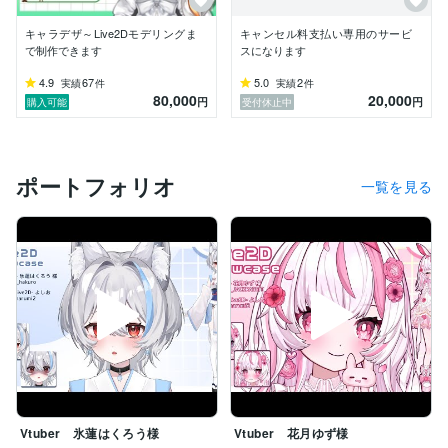
キャラデザ～Live2Dモデリングま
キャンセル料支払い専用のサービ
で制作できます
スになります
4.9
67
5.0
2
実績
件
実績
件
80,000
20,000
円
円
購入可能
受付休止中
ポートフォリオ
一覧を見る
Vtuber 氷蓮はくろう様
Vtuber 花月ゆず様