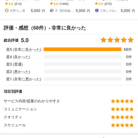
ます Vtuber・歌い手必
す 本家風など、ご希望に
昭和・平成レトロ☆ネオ
5.0
(212)
5.0
(1492)
5.0
(272)
見！お任せ〜本家再現ま
合わせて制作させて頂き
ン☆パステル
5,000
5,000
5,000
で可能！
ます！
矢野ちぃ菜
天【動画編集】
三角ころねる☆プロフ必読願います
円
円
円
評価・感想（68件）- 非常に良かった
5.0
総合評価
星5 (非常に良かった)
68件
星4 (良かった)
0件
星3 (普通)
0件
星2 (悪かった)
0件
星1 (非常に悪かった)
0件
項目別評価
サービス内容/提案のわかりやすさ
コミュニケーション
クオリティ
スケジュール