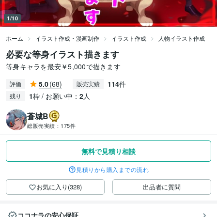
1/10
ホーム
イラスト作成・漫画制作
イラスト作成
人物イラスト作成
必要な等身イラスト描きます
等身キャラを最安￥5,000で描きます
5.0
(68)
114
件
評価
販売実績
1
枠 / お願い中：
2
人
残り
蒼城B
総販売実績：
175件
無料で見積り相談
見積りから購入までの流れ
お気に入り(328)
出品者に質問
ココナラの安心保証