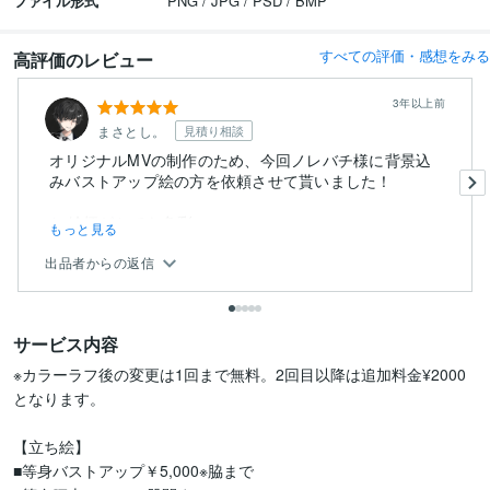
ファイル形式
PNG / JPG / PSD / BMP
すべての評価・感想をみる
高評価のレビュー
3年以上前
まさとし。
見積り相談
オリジナルMVの制作のため、今回ノレバチ様に背景込
みバストアップ絵の方を依頼させて貰いました！
1. 絵柄がとても多彩...
もっと見る
出品者からの返信
サービス内容
※カラーラフ後の変更は1回まで無料。2回目以降は追加料金¥2000
となります。

【立ち絵】

■等身バストアップ￥5,000※脇まで
