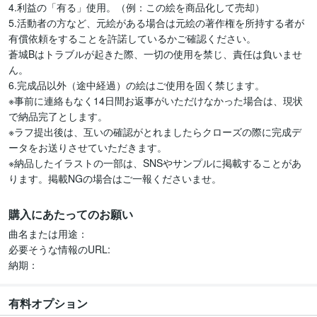
4.利益の「有る」使用。（例：この絵を商品化して売却）

5.活動者の方など、元絵がある場合は元絵の著作権を所持する者が
有償依頼をすることを許諾しているかご確認ください。

蒼城Bはトラブルが起きた際、一切の使用を禁じ、責任は負いませ
ん。

6.完成品以外（途中経過）の絵はご使用を固く禁じます。

※事前に連絡もなく14日間お返事がいただけなかった場合は、現状
で納品完了とします。

※ラフ提出後は、互いの確認がとれましたらクローズの際に完成デ
ータをお送りさせていただきます。

※納品したイラストの一部は、SNSやサンプルに掲載することがあ
ります。掲載NGの場合はご一報くださいませ。
購入にあたってのお願い
曲名または用途：

必要そうな情報のURL:

納期：
有料オプション