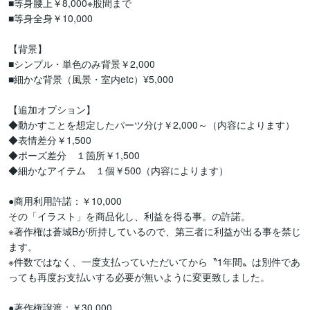
■等身腰上￥8,000※股間まで

■等身全身￥10,000

【背景】

■シンプル・単色のみ背景￥2,000

■細かな背景（風景・室内etc）¥5,000

【追加オプション】

◆動かすことを想定したパーツ分け￥2,000～（内容によります）

◆表情差分￥1,500

◆ポーズ差分　１箇所￥1,500

◆細かなアイテム　１個￥500（内容によります）

●商用利用許諾：￥10,000

その「イラスト」を商品化し、利益を得る事。の許諾。

※著作権は蒼城Bが所持しているので、第三者に利益が出る事を禁じ
ます。

※件数ではなく、一度支払っていただいてから〝1年間〟は別件であ
っても再度お支払いする必要が無いように変更致しました。

●著作権譲渡：￥30,000
