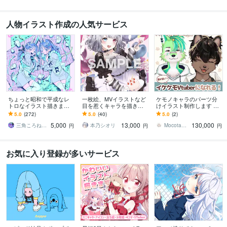
人物イラスト作成の人気サービス
ちょっと昭和で平成なレ
一枚絵、MVイラストなど
ケモノキャラのパーツ分
トロなイラスト描きます
目を惹くキャラを描きま
けイラスト制作します 顔
昭和・平成レトロ☆ネオ
す 歌ってみた、パネル開
が良いイケケモVtuberに
5.0
(272)
5.0
(40)
5.0
(2)
ン☆パステル
け、記念、サムネ、特典
なりたい方、お任せくだ
5,000
13,000
130,000
など対応中です！！
さい！
三角ころねる☆プロフ必読願います
本乃シオリ
Mocota（もこた）
円
円
円
お気に入り登録が多いサービス