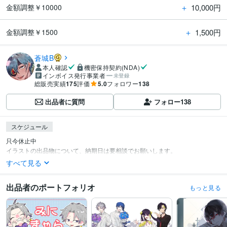
＋
10,000円
金額調整￥10000
＋
1,500円
金額調整￥1500
蒼城B
本人確認
機密保持契約(NDA)
インボイス発行事業者
未登録
総販売実績
175
評価
5.0
フォロワー
138
出品者に質問
フォロー
138
スケジュール
只今休止中

イラストの出品物について、納期日は要相談でお願いします。
すべて見る
出品者のポートフォリオ
もっと見る