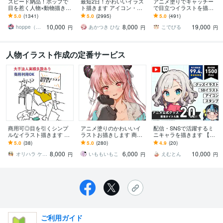
スピード納品！ポップで
最短2日！かわいいイラス
アニメ塗りでキャッチー
目を惹く人物×動物描きま
ト描きます アイコン・ミ
で目立つイラストを描き
す 挿絵・動画・グッズな
ニキャラ・４コマ・立ち
ます 動画用、スチル、ア
5.0
(1341)
5.0
(2995)
5.0
(491)
ど鮮やかな配色で個性を
絵をスピード納品しま
イコン等、目を引くイラ
10,000
8,000
19,000
出したい方へ
す！
ストをご希望の方に！
hoppe（ほっぺ）
あかつき ひな
こでびる
円
円
円
人物イラスト作成の定番サービス
商用可◎目を引くシンプ
アニメ塗りのかわいいイ
配信・SNSで活躍するミ
ルなイラスト描きます イ
ラストお描きします 商用
ニキャラを描きます 【企
ラストレーターが雑誌や
利用込み！全身イラスト
業実績多数】アニメ公式
5.0
(38)
5.0
(280)
4.9
(20)
WEBの挿し絵のお手伝い
でも6000円
グッズ担当のプロが制作
8,000
6,000
10,000
致します！
します！
オリハラ ケイコ
いももいもこ
えむとん
円
円
円
ご利用ガイド