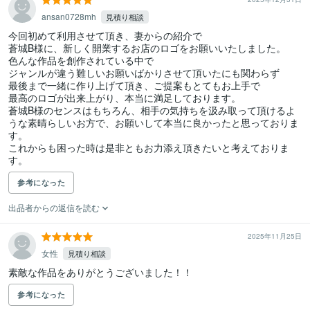
ansan0728mh
見積り相談
今回初めて利用させて頂き、妻からの紹介で

蒼城B様に、新しく開業するお店のロゴをお願いいたしました。

色んな作品を創作されている中で

ジャンルが違う難しいお願いばかりさせて頂いたにも関わらず

最後まで一緒に作り上げて頂き、ご提案もとてもお上手で

最高のロゴが出来上がり、本当に満足しております。

蒼城B様のセンスはもちろん、相手の気持ちを汲み取って頂けるよ
うな素晴らしいお方で、お願いして本当に良かったと思っておりま
す。

これからも困った時は是非ともお力添え頂きたいと考えておりま
す。
参考になった
出品者からの返信を読む
2025年11月25日
女性
見積り相談
素敵な作品をありがとうございました！！
参考になった