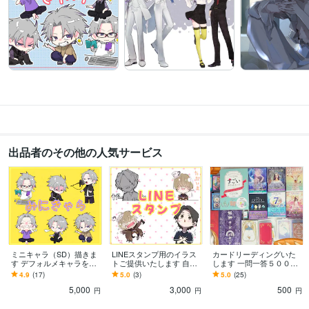
出品者のその他の人気サービス
ミニキャラ（SD）描きま
LINEスタンプ用のイラス
カードリーディングいた
す デフォルメキャラを
トご提供いたします 自分
します 一問一答５００
￥5,000で描きます
のスタンプが欲しい方必
円！しっかりしたご相談
4.9
(17)
5.0
(3)
5.0
(25)
見！
は２０００円となりま
5,000
3,000
500
す。
円
円
円