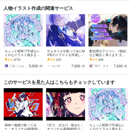
人物イラスト作成の関連サービス
ちょっと昭和で平成なレ
サムネイルや歌ってみたM
配信用やアイコン、1枚絵
トロなイラスト描きます
V等のイラストを作成しま
など幅広く承ります 立ち
昭和・平成レトロ☆ネオ
す 1枚絵、サムネイルイラ
絵、一枚絵、アイコン、
5.0
(272)
5.0
(23)
5.0
(28)
ン☆パステル
スト、MVイラスト、立ち
キャラデザなど、お任せ
5,000
7,000
7,000
絵など
ください！
三角ころねる☆プロフ必読願います
まの井
TAO タオ
円
円
円
このサービスを見た人はこちらもチェックしています
簡単〜複雑◎歌ってみ
1日で、ボカロ・歌みた・
ちょっと昭和で平成なレ
た・オリジナルMV制作し
オリジナル楽曲MV作りま
トロなイラスト描きます