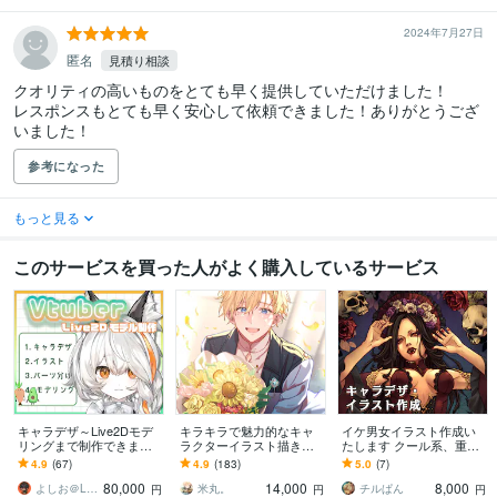
2024年7月27日
匿名
見積り相談
クオリティの高いものをとても早く提供していただけました！

レスポンスもとても早く安心して依頼できました！ありがとうござ
いました！
参考になった
もっと見る
このサービスを買った人がよく購入しているサービス
キャラデザ～Live2Dモデ
キラキラで魅力的なキャ
イケ男女イラスト作成い
リングまで制作できます
ラクターイラスト描きま
たします クール系、重厚
モデリングが得意です！
す 全身から顔アップ、男
なテイストが欲しい方
4.9
(67)
4.9
(183)
5.0
(7)
まずはお見積りだけでも
女キャラ幅広く対応
へ！
80,000
14,000
8,000
お気軽に！
よしお＠Live2D
米丸。
チルぱん
円
円
円