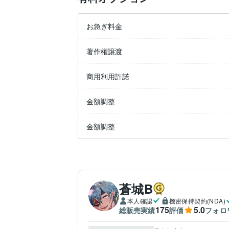
お急ぎ料金
著作権譲渡
商用利用許諾
金額調整
金額調整
蒼城B
本人確認
機密保持契約(NDA)
175
5.0
総販売実績
評価
フォロ