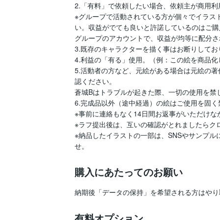
2.「有料」で依頼したい場合、依頼主が商用利
※グループで活動されている方が個々でイラス
い。収益がでても良いと許諾しているのはご購
グループのアカウントで、収益が均等に配分さ
3.既存のキャラクターを描く事はお断りしてお
4.利益の「有る」使用。（例：この絵を商品化
5.活動者の方など、元絵がある場合は元絵の
認ください。

蒼城Bはトラブルが起きた際、一切の使用を禁じ
6.完成品以外（途中経過）の絵はご使用を固く
※事前に連絡もなく14日間お返事がいただけな
※ラフ提出後は、互いの確認がとれましたらク
※納品したイラストの一部は、SNSやサンプ
せ。
購入にあたってのお願い
納期後「データの保持」を希望される方はやり
有料オプション