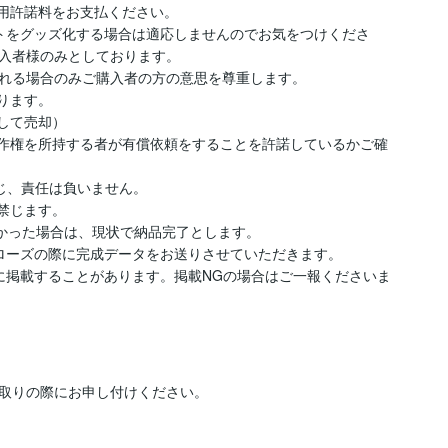
用許諾料をお支払ください。

トをグッズ化する場合は適応しませんのでお気をつけくださ
入者様のみとしております。

れる場合のみご購入者の方の意思を尊重します。

ります。

して売却）

著作権を所持する者が有償依頼をすることを許諾しているかご確
、責任は負いません。

禁じます。

かった場合は、現状で納品完了とします。

ローズの際に完成データをお送りさせていただきます。

ルに掲載することがあります。掲載NGの場合はご一報くださいま
取りの際にお申し付けください。