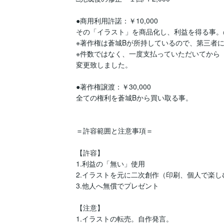
●商用利用許諾：￥10,000

その「イラスト」を商品化し、利益を得る事。
※著作権は蒼城Bが所持しているので、第三者に
※件数ではなく、一度支払っていただいてから
変更致しました。

●著作権譲渡：￥30,000

全ての権利を蒼城Bから買い取る事。

＝許容範囲と注意事項＝

【許容】

1.利益の「無い」使用

2.イラストを元に二次創作（印刷、個人で楽し
3.他人へ無償でプレゼント

【注意】

1.イラストの転売。自作発言。
