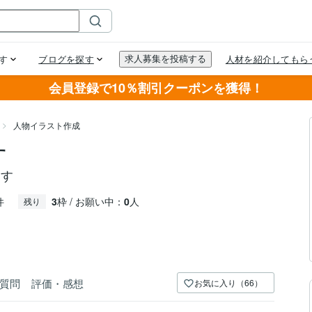
会員登録で10％割引クーポンを獲得！
人物イラスト作成
す
ます
件
3
枠 / お願い中：
0
人
残り
質問
評価・感想
お気に入り（66）