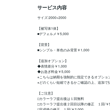
サービス内容
サイズ:2000×2000

【被写体1体】

■デフォルメ￥5,000

【背景】

■シンプル・単色のみ背景￥1,000

【追加オプション】

◆表情差分￥1,000

◆お急ぎ料金￥5,000

※こちらは納期を強制的に指定できるオプション
※どのくらい短縮できるかご確認の上、追加で払
【ご注意】

□カラーラフ提出後は１回無料

□カラーラフ提出後２回目以降の修正　１回/￥50
□完成後の修正　１回/￥2,000
