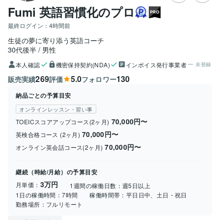
Fumi 英語習慣化のプロ
最終ログイン：
4時間前
生徒の夢に寄り添う英語コーチ
30代後半
男性
本人確認
機密保持契約(NDA)
インボイス発行事業者
未登録
269
5.0
130
販売実績
評価
フォロワー
納品ごとの予算目安
オンラインレッスン・習い事
70,000円〜
TOEICスコアアップコース(2ヶ月)
70,000円〜
英検合格コース (2ヶ月)
70,000円〜
オンライン英会話コース(2ヶ月)
継続（時給/月給）の予算目安
3万円
月単価：
1週間の稼働日数：
週5日以上
1日の稼働時間：
7時間
稼働時間帯：
平日日中、土日・祝日
勤務場所：
フルリモート