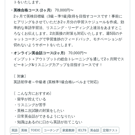
トをいたします。
・英検合格コース (2ヶ月)
70,000円〜
2ヶ月で英検目標級（3級～準1級)取得を目指すコースです！事前に
ヒアリングをさせていただき2ヶ月分の学習スケジュールを作成。効
率的な単語学習法、リスニング・リーディング上達法をあますとこ
ろなくお伝えします。2次面接の対策も対応いたします。週5回のチ
ャットコーチングで学習進捗のフィードバック。モチベーションが
・オンライン英会話コース(2ヶ月)
70,000円〜
インプット＋アウトプットの総合トレーニングを通して2ヶ月間でス
ピーキング&リスニング力アップを目指すコースです！

〖対象〗

英語初学者～中級者 (英検準1級合格レベルまで対応) 

〖こんな方におすすめ〗

・留学が控えている

・リスニングが苦手

・英検ニ次試験の対策をしたい

・日常英会話ができるようになりたい

・知識はあるのに口から英語が出てこない
英語
英検
TOEIC
コーチング
家庭教師
IELTS
英会話
定期テスト