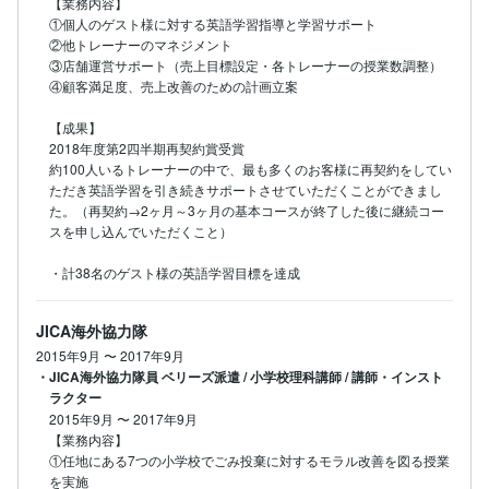
【業務内容】

①個人のゲスト様に対する英語学習指導と学習サポート

②他トレーナーのマネジメント

③店舗運営サポート（売上目標設定・各トレーナーの授業数調整）

④顧客満足度、売上改善のための計画立案

【成果】

2018年度第2四半期再契約賞受賞　

約100人いるトレーナーの中で、最も多くのお客様に再契約をしてい
ただき英語学習を引き続きサポートさせていただくことができまし
た。（再契約→2ヶ月～3ヶ月の基本コースが終了した後に継続コー
スを申し込んでいただくこと）

・計38名のゲスト様の英語学習目標を達成
JICA海外協力隊
2015年9月
〜
2017年9月
・JICA海外協力隊員 ベリーズ派遣 / 小学校理科講師 / 講師・インスト
ラクター
2015年9月
〜
2017年9月
【業務内容】

①任地にある7つの小学校でごみ投棄に対するモラル改善を図る授業
を実施
