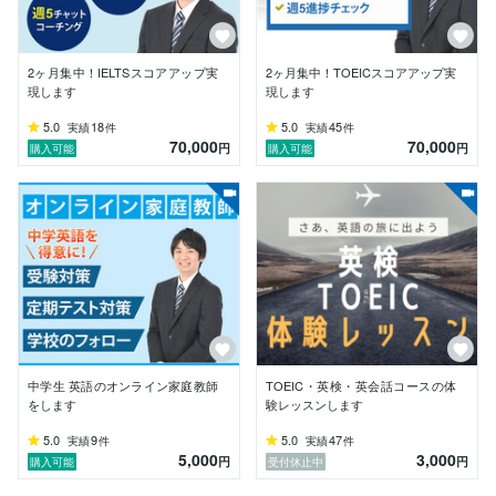
を体系的に学びました。結果的に大学在学中にTOEIC9
00点超えを達成。後にイギリス大学院を修了するまで
になれました。これまでの仕事を通じて得た経験、今ま
でずっと追求してきた習慣化ノウハウを使って、｢決心
2ヶ月集中！IELTSスコアアップ実
2ヶ月集中！TOEICスコアアップ実
はするけど三日坊主になってしまう｣ ｢目標を達成した
現します
現します
いけど1歩踏み出せない｣という方の役に本気で立ちた
5.0
18
5.0
45
実績
件
実績
件
いと思っております。

70,000
70,000
円
円
購入可能
購入可能
｢私は三日坊主だから｣・｢英語は必要だけど忙しいから｣
と足踏みをしているあなた。私と一緒に英語で人生を変
えてみませんか。
中学生 英語のオンライン家庭教師
TOEIC・英検・英会話コースの体
をします
験レッスンします
5.0
9
5.0
47
実績
件
実績
件
5,000
3,000
円
円
購入可能
受付休止中