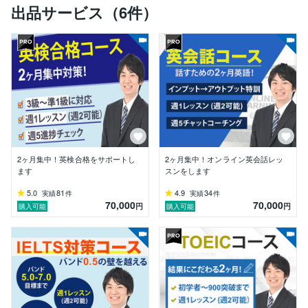
出品サービス（6件）
達成まで続けられました！』と多くの学生・社会人の
方々から温かいお言葉をいただいております。

自分自身勉強が苦手で、21歳になるまで英語を話す機
会すらなく、大学時代に最初に受けたTOEICは360点で
した。地頭も良くなく、その中でどうすれば目標を達成
できるかあらゆる英語学習法を追求してきました。その
後半年で700点を超えますが、以降はスコアが上がらな
い日々が半年続きました。なぜ伸びないのか。理由はシ
ンプルでした。そもそも英語学習を毎日続けるのを止め
ていたのです。世の中にはあらゆる英語学習方法があっ
てそれぞれが正しく実践をすれば効果が出るものです。
2ヶ月集中！英検合格をサポートし
2ヶ月集中！オンライン英会話レッ
一方でやり方が分かっても学習を半年・1年も継続する
ます
スンをします
のは難しいのです。

5.0
81
4.9
34
実績
件
実績
件
70,000
70,000
大事なのは、『正しい英語学習法に従って勉強する』の
円
円
購入可能
購入可能
ではなく、『正しい英語学習法を習慣化させて勉強し続
けること』でした。

正直当時の私の三日坊主は見てあきれるほどでした。自
分に嫌気がさし、学習方法だけでなく、習慣化するた
め、スケジュール管理・モチベーション管理・食生活改
善・睡眠改善など、いかに怠け癖を脱して習慣化するか