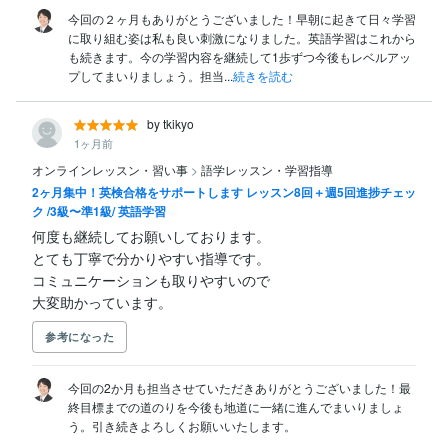
今回の２ヶ月もありがとうございました！早朝に起きて日々学習
に取り組む姿は私も良い刺激になりました。英語学習はこれから
も続きます。今の学習内容を継続して1歩ずつ今後もレベルアッ
プしてまいりましょう。担当...
続きを読む
by tkikyo
1ヶ月前
オンラインレッスン・習い事
>
語学レッスン・学習指導
2ヶ月集中！英検合格をサポートします レッスン8回＋週5回進捗チェッ
ク /3級〜準1級/ 英語学習
何度も継続してお願いしております。

とても丁寧で分かりやすい指導です。

コミュニケーションも取りやすいので

大変助かっています。
参考になった
今回の2か月も担当させていただきありがとうございました！最
終目標までの道のりを今後も地道に一緒に進んでまいりましょ
う。引き続きよろしくお願いいたします。