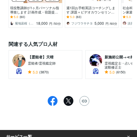
現役塾講師が1ヶ月パーソナル指
週1回お手軽英語コーチングしま
社会科★
導致します 計画作成・宿題提
す 課題＋ビデオカウンセリング
ン家庭教
供・到達度チェックまでまるっと
で質疑応答＋軌道修正
際に作っ
5.0
(60)
5.0
(63)
5.0
(30
お任せ下さい！
よる「安
18,000
5,000
菊地凪桜（なぎさ）＠なぎさ算数研究所
フジワラサチヨ
須貝先
円
/50分
円
/60分
関連する人気プロ人材
【霊能者】天晴
新施術公開→≪相手意
霊能者/霊視鑑定師
霊視鑑定士・占い師
波動修正士
5.0
(3870)
5.0
(6150)