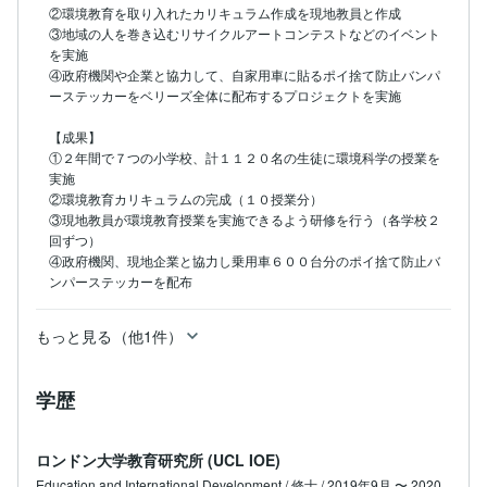
②環境教育を取り入れたカリキュラム作成を現地教員と作成

③地域の人を巻き込むリサイクルアートコンテストなどのイベント
を実施

④政府機関や企業と協力して、自家用車に貼るポイ捨て防止バンパ
ーステッカーをベリーズ全体に配布するプロジェクトを実施

【成果】

①２年間で７つの小学校、計１１２０名の生徒に環境科学の授業を
実施

②環境教育カリキュラムの完成（１０授業分）

③現地教員が環境教育授業を実施できるよう研修を行う（各学校２
回ずつ）

④政府機関、現地企業と協力し乗用車６００台分のポイ捨て防止バ
ンパーステッカーを配布
もっと見る（他1件）
学歴
ロンドン大学教育研究所 (UCL IOE)
Education and International Development / 修士 / 2019年9月 〜 2020