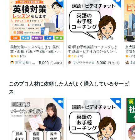
英検対策レッスンをします 英作
週1回お手軽英語コーチングしま
京大院・
文・面接（3級・準2級・2級・準
す 課題＋ビデオカウンセリング
習慣を育
1級）・S-CBTも対応
で質疑応答＋軌道修正
院・MBA
5.0
(70)
5.0
(63)
-
(1)
ネス英語
5,000
5,000
雨宮 大和｜英語の家庭教師／個別指導
フジワラサチヨ
円
/50分
円
/60分
このプロ人材に依頼した人がよく購入しているサービ
ス