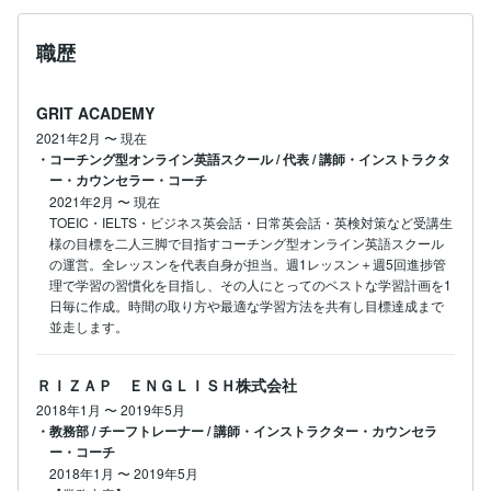
職歴
GRIT ACADEMY
2021年2月
〜
現在
・コーチング型オンライン英語スクール / 代表 / 講師・インストラクタ
ー・カウンセラー・コーチ
2021年2月
〜
現在
TOEIC・IELTS・ビジネス英会話・日常英会話・英検対策など受講生
様の目標を二人三脚で目指すコーチング型オンライン英語スクール
の運営。全レッスンを代表自身が担当。週1レッスン＋週5回進捗管
理で学習の習慣化を目指し、その人にとってのベストな学習計画を1
日毎に作成。時間の取り方や最適な学習方法を共有し目標達成まで
並走します。
ＲＩＺＡＰ ＥＮＧＬＩＳＨ株式会社
2018年1月
〜
2019年5月
・教務部 / チーフトレーナー / 講師・インストラクター・カウンセラ
ー・コーチ
2018年1月
〜
2019年5月