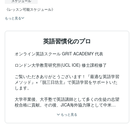
スケジュール
《レッスン可能スケジュール》
もっと見る
英語習慣化のプロ
オンライン英語スクール GRIT ACADEMY 代表

ロンドン大学教育研究所(UCL IOE) 修士課程修了

ご覧いただきありがとうございます！『最適な英語学習
メソッド』×『脱三日坊主』で英語学習をサポートいた
します。

大学卒業後、大手塾で英語講師として多くの生徒の志望
校合格に貢献。その後、JICA海外協力隊として中米の
ベリーズで小学校の理科講師を経験。帰国後はコーチン
もっと見る
グ型英会話スクールのチーフトレーナーとして多くのゲ
スト様の人生に寄り添い英語学習をサポートしてきまし
た。塾講師･英語講師の経験でこれまで700人以上の生
徒を担当。『何度やっても挫折してきた英語学習を目標