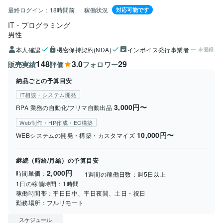
最終ログイン：
18時間前
稼働状況
対応可能です
IT・プログラミング
男性
本人確認
機密保持契約(NDA)
インボイス発行事業者
未登録
148
3.0
29
販売実績
評価
フォロワー
納品ごとの予算目安
IT相談・システム開発
3,000円〜
RPA 業務の自動化/フリマ自動出品
Web制作・HP作成・EC構築
10,000円〜
WEBシステムの開発・構築・カスタマイズ
継続（時給/月給）の予算目安
2,000円
時間単価：
1週間の稼働日数：
週5日以上
1日の稼働時間：
1時間
稼働時間帯：
平日日中、平日夜間、土日・祝日
勤務場所：
フルリモート
スケジュール