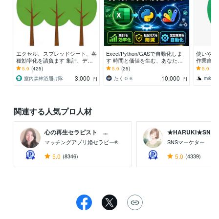
エクセル、スプレッドシート、各
Excel/Python/GASで自動化しま
使いやす
種効率化を請負ます 集計、デー
す 時間と価値を生む、あなたの
作業自動
タ分析、管理表、業務効率化はお
自動化
動化実績
5.0
(425)
5.0
(25)
5.0
(55
任せ下さい！
す。
3,000
10,000
室内森林浴届け隊
たく０６
mikay
円
円
関連する人気プロ人材
心の再生セラピスト ...
★HARUKI★SN...
マッチングアプリ婚セラピー®
SNSマーケター
5.0
(8346)
5.0
(4339)