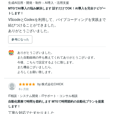
生成AI活用・開発・制作
>
AI導入・活用支援
MTGでAI導入の悩み解決します 話すだけでOK！AI導入を完全ナビゲー
トします！
VScodeとCodexを利用して、バイブコーディングを実践まで
結びつけることができました。

ありがとうございました。
参考になった
ありがとうございました。

また自動録画の件も教えてくれてありがとうございます。

今後、こちらで設定するように致します。

また機会ございましたら、

よろしくお願い致します。
by 株式会社CHICK
8ヶ月前
IT相談・システム開発
>
ITサポート・コンサル相談
自動化業務で時間を節約します MTGで時間節約の自動化プランを提案
します！
丁寧な対応でたすかりました