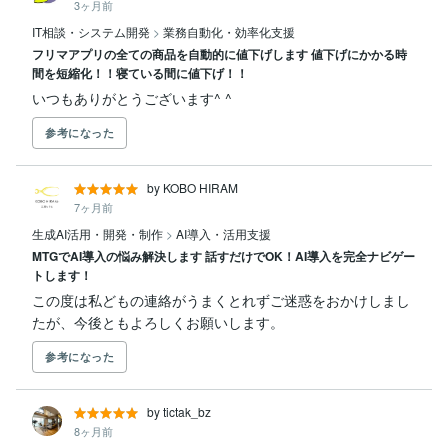
3ヶ月前
IT相談・システム開発
>
業務自動化・効率化支援
フリマアプリの全ての商品を自動的に値下げします 値下げにかかる時
間を短縮化！！寝ている間に値下げ！！
いつもありがとうございます^ ^
参考になった
by KOBO HIRAM
7ヶ月前
生成AI活用・開発・制作
>
AI導入・活用支援
MTGでAI導入の悩み解決します 話すだけでOK！AI導入を完全ナビゲー
トします！
この度は私どもの連絡がうまくとれずご迷惑をおかけしまし
たが、今後ともよろしくお願いします。
参考になった
by tictak_bz
8ヶ月前