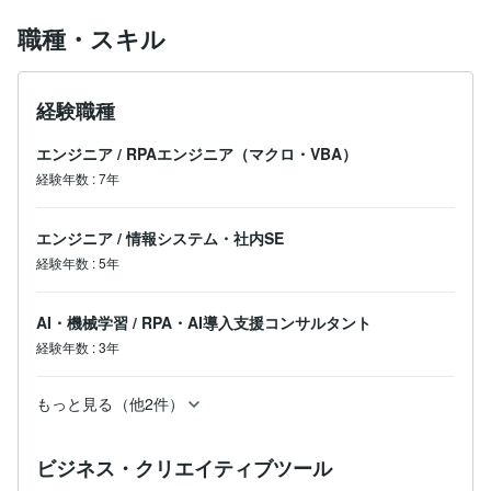
“見やすく・使いやすく・続けやすい”システムで日々の
職種・スキル
業務を自動化します。

業務を自動化する仕事を得意としていますので、

まずはお気軽にご相談ください。

経験職種
【専門・得意分野】

エンジニア
/
RPAエンジニア（マクロ・VBA）
・顧客管理システム（CRM）／営業支援システム（SF
経験年数
:
7年
A）開発

・業務管理・予約管理システムの構築

・フリマアプリ指定の時間や金額での自動値下げ

エンジニア
/
情報システム・社内SE
・メルカリ／BASE／ラクマ／Yahooフリマの自動出品

経験年数
:
5年
・株価・信用取引データの自動収集・高速注文

・RPAツールを使ったWebスクレイピング

・X（旧Twitter）／LINE APIを使ったBot作成

AI・機械学習
/
RPA・AI導入支援コンサルタント
・Gmail／Slackなどの自動通知・連携処理

経験年数
・AIチャットボット（ChatGPT連携）開発

:
3年
お互いが気持ちの良いお取引をできるように心がけてい
もっと見る（他2件）
ます。

よろしくお願い致します！
ビジネス・クリエイティブツール