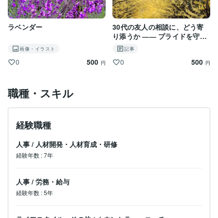
ラベンダー
30代の友人の相談に、どう寄
り添うか ―― プライドを守
り、優しさを支えるために ―
画像・イラスト
記事
―
500
500
0
0
円
円
職種・スキル
経験職種
人事
/
人材開発・人材育成・研修
経験年数
:
7年
人事
/
労務・給与
経験年数
:
5年