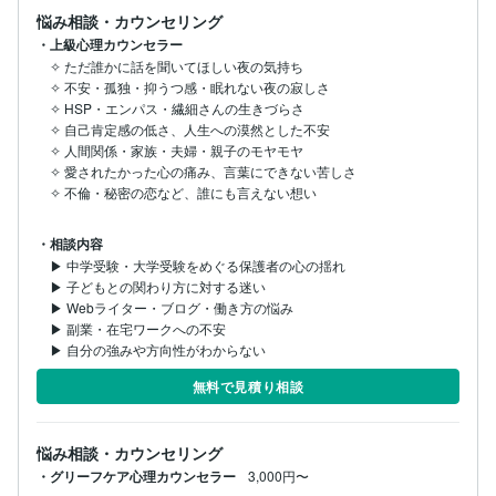
悩み相談・カウンセリング
・上級心理カウンセラー
✧ ただ誰かに話を聞いてほしい夜の気持ち

✧ 不安・孤独・抑うつ感・眠れない夜の寂しさ

✧ HSP・エンパス・繊細さんの生きづらさ

✧ 自己肯定感の低さ、人生への漠然とした不安

✧ 人間関係・家族・夫婦・親子のモヤモヤ

✧ 愛されたかった心の痛み、言葉にできない苦しさ

✧ 不倫・秘密の恋など、誰にも言えない想い

・相談内容
▶ 中学受験・大学受験をめぐる保護者の心の揺れ

▶ 子どもとの関わり方に対する迷い

▶ Webライター・ブログ・働き方の悩み

▶ 副業・在宅ワークへの不安

▶ 自分の強みや方向性がわからない
無料で見積り相談
悩み相談・カウンセリング
・グリーフケア心理カウンセラー
3,000円〜