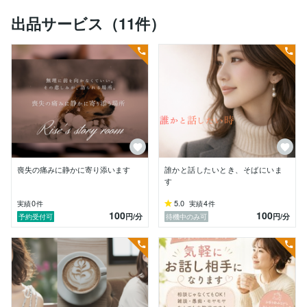
出品サービス（11件）
会話のテンポは、少しゆっくりめかもしれません。

その分、気持ちの奥にある言葉を、丁寧に受け取ること
を心がけています。

「話しているうちに、自然と力が抜けた」

そんなお声をいただくこともあり、

安心して過ごしていただける空気づくりを何より大切に
しています。

私自身、医療機関・教育機関での人事の経験がありま
す。

喪失の痛みに静かに寄り添います
誰かと話したいとき、そばにいま
日々さまざまな立場の方と関わる中で、

す
不安や緊張、言葉にできない想いを抱えながら

懸命に過ごしている方々の声に触れてきました。

0
5.0
4
実績
件
実績
件
100
100
円
/分
円
/分
予約受付可
待機中のみ可
またこれまで、

タロット占いを通して、知り合いやご紹介の方のご相談
もお受けしてきました。

未来を断定するためではなく、

今の心の状態を映し出し、
