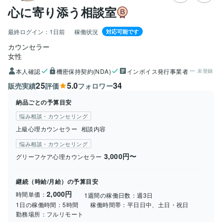
心に寄り添う相談室
最終ログイン：
1日前
稼働状況
対応可能です
カウンセラー
女性
本人確認
機密保持契約(NDA)
インボイス発行事業者
未登録
25
5.0
34
販売実績
評価
フォロワー
納品ごとの予算目安
悩み相談・カウンセリング
上級心理カウンセラー
相談内容
悩み相談・カウンセリング
3,000円〜
グリーフケア心理カウンセラー
継続（時給/月給）の予算目安
2,000円
時間単価：
1週間の稼働日数：
週3日
1日の稼働時間：
5時間
稼働時間帯：
平日日中、土日・祝日
勤務場所：
フルリモート