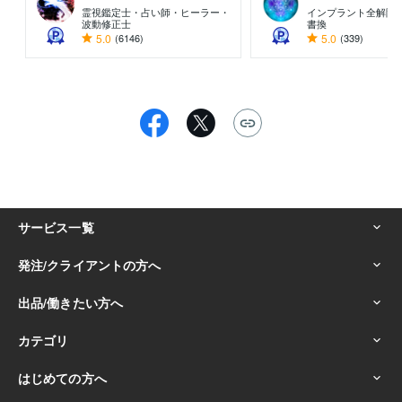
霊視鑑定士・占い師・ヒーラー・
インプラント全解除専
波動修正士
書換
5.0
(6146)
5.0
(339)