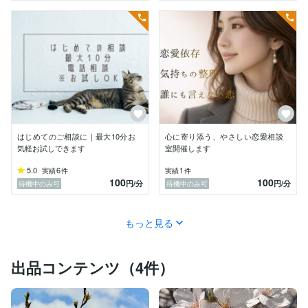
・趣味や価値観を、否定せずに受け止めてほしい

・繊細な想いを、やさしく整理したい

・ただ甘えられる時間がほしい

・心を整え、次の一歩を見つけたい

・子どもの受験を前に、不安や焦りが強くなっている

・どう関わるのが正解かわからず、心が揺れてしまう

・つい感情的になってしまう

・誰にも弱音を吐けず、ひとりで抱えている

はじめてのご相談に｜最大10分お
心に寄り添う、やさしい恋愛相談
気軽お試しできます
室開催します
声に出しにくい不安や孤独を知っているからこそ、

どんな想いにも寄り添い、

5.0
6
1
実績
件
実績
件
否定せずお話を受け止めます。

100
100
円
/分
円
/分
待機中のみ可
待機中のみ可
対話やカードの時間を重ねることで、

心に余白が戻ってくる感覚を感じていただけたら嬉しい
もっと見る
です。

少しでも心に触れるものがありましたら、

出品コンテンツ（4件）
どうぞ気負わずにお越しください。

あなたのペースで、

静かにお話を伺います。