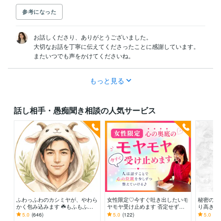
参考になった
お話しくださり、ありがとうございました。

大切なお話を丁寧に伝えてくださったことに感謝しています。

またいつでも声をかけてくださいね。
もっと見る
話し相手・愚痴聞き相談の人気サービス
ふわっふわのカシミヤが、やわら
女性限定♡今すぐ吐き出したいモ
秘密の部
かく包み込みます ☘️もふもふに
ヤモヤ受け止めます 否定せず優
り高き秘
包まれて、心、ほどける☘️
しく寄り添います♪たまった想い
5.0
(646)
5.0
(122)
5.0
(13
を吐き出して心に余白