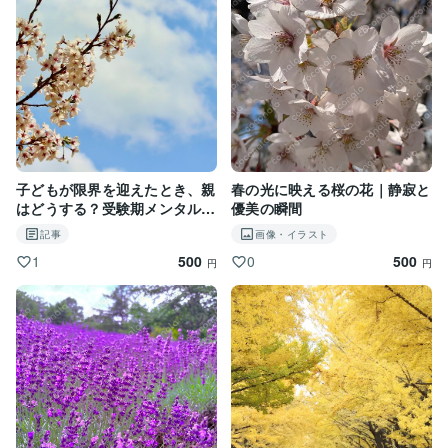
子どもが限界を迎えたとき、親
春の光に映える桜の花｜静寂と
はどうする？受験期メンタル危
優美の瞬間
機の乗り越え方
記事
画像・イラスト
500
500
1
0
円
円