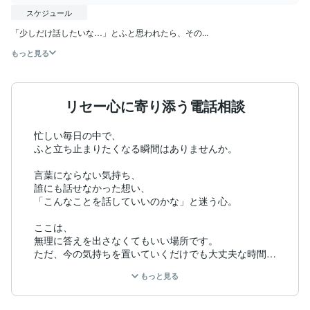
スケジュール
「少しだけ話したいな…」とふと思われたら、その...
もっと見る
リセー心に寄り添う電話相談
忙しい毎日の中で、

ふと立ち止まりたくなる瞬間はありませんか。

言葉にならない気持ち、

誰にも話せなかった想い、

「こんなことを話していいのかな」と迷う心。

ここは、

無理に答えを出さなくてもいい場所です。

ただ、今の気持ちを置いていくだけでも大丈夫な時間を
大切にしています。

もっと見る
落ち着いた声だと言われることが多く、

安心して話せたと言っていただくことがあります。
