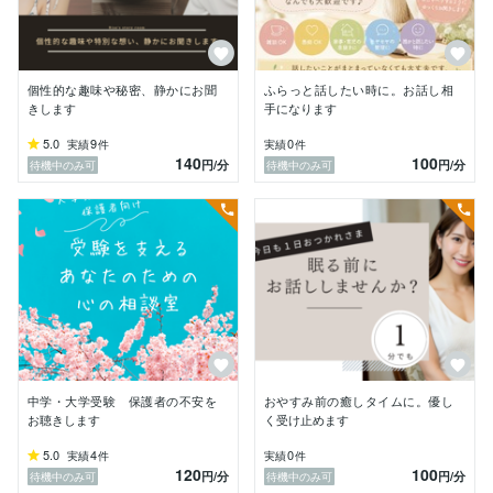
ご自身の本音にそっと光を当てるための時間として。

「自分の気持ちが、こんなところにあったのですね」

そう静かに気づかれる瞬間に、何度も立ち会ってきまし
た。

個性的な趣味や秘密、静かにお聞
ふらっと話したい時に。お話し相
きします
手になります
話すことも、

5.0
9
0
実績
件
実績
件
カードを通して心を見つめることも、

140
100
円
/分
円
/分
待機中のみ可
待機中のみ可
どちらも大切にしているのは

その方の心が少し軽くなることです。

カードは、心を落ち着けて向き合える専用のお部屋をご
用意しています。

日常から少しだけ離れた静かな時間として、どうぞ安心
してお越しください。

否定せず、評価せず、

ただ寄り添う対話を心がけています。

中学・大学受験 保護者の不安を
おやすみ前の癒しタイムに。優し
◯このような方へ◯

お聴きします
く受け止めます
5.0
4
0
実績
件
実績
件
・誰かに、ただ静かに話を聞いてほしい

120
100
円
/分
円
/分
待機中のみ可
待機中のみ可
・誰にも言えなかった悩みを、安心して打ち明けたい
