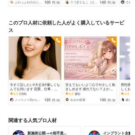
100
140
ふわっふわのカシミヤ
うつぎともこ（けんちゃんママ♪）
ラビッ
円
/分
円
/分
このプロ人材に依頼した人がよく購入しているサービ
ス
今すぐ話したい‼︎大丈夫‼︎優しくな
甘えてもいいよ♡心でやさしく抱
男性限定
んでも伺います 恋愛、仕事、背
きしめます 疲れてない？よかっ
しくお話
徳感、人には言えない悩みを相談
たら一緒にひとやすみしよ♪
聞いて欲
5.0
(104)
5.0
(60)
4.9
(58
して下さい
◎
120
100
ノッリノリDj⭐︎ちかこ⭐︎
るるの部屋
癒しの
円
/分
円
/分
関連する人気プロ人材
新施術公開→≪相手意...
インプラント全解除創