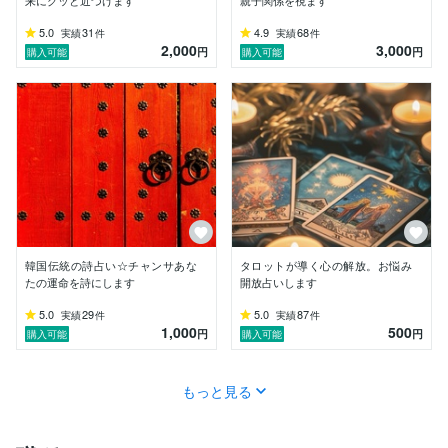
どんなことでもお気軽にご相談ください。

5.0
31
4.9
68
実績
件
実績
件
2,000
3,000
円
円
購入可能
購入可能
韓国伝統の詩占い☆チャンサあな
タロットが導く心の解放。お悩み
たの運命を詩にします
開放占いします
5.0
29
5.0
87
実績
件
実績
件
1,000
500
円
円
購入可能
購入可能
もっと見る