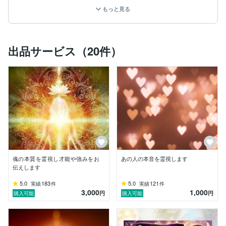
✅ 過去のトラウマや心の痛み

もっと見る
✅ 「こうなりたい」「変わりたい」という願い

どんなお悩みでも大丈夫です。

顔出し・声出し不要で、あなただけの　

出品サービス（20件）
空間から安心してご相談いただけます。

もしどの鑑定を受けたらいいか

わからない場合は

メッセージにてご相談頂けると

今のあなたにあった

メニューのご提案もできますので

お気軽にお声掛けください。

【鑑定でできること】

魂の本質を霊視し才能や強みをお
あの人の本音を霊視します
・霊視・カード・数秘を用いた多角的鑑定

伝えします
・波動修正で“心の重荷”を軽くし、

現実を動かすサポート

5.0
183
5.0
121
実績
件
実績
件
3,000
1,000
・今のあなたに必要なメッセージと　

円
円
購入可能
購入可能
具体的な解決策をお伝え

・エネルギー調整・

自己メンテナンスのアドバイス
