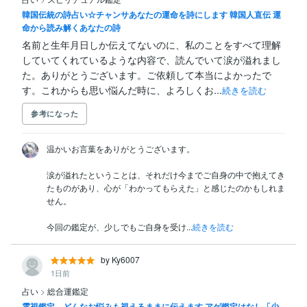
韓国伝統の詩占い☆チャンサあなたの運命を詩にします 韓国人直伝 運
命から読み解くあなたの詩
名前と生年月日しか伝えてないのに、私のことをすべて理解
していてくれているような内容で、読んでいて涙が溢れまし
た。ありがとうございます。ご依頼して本当によかったで
す。これからも思い悩んだ時に、よろしくお...
続きを読む
参考になった
温かいお言葉をありがとうございます。

涙が溢れたということは、それだけ今までご自身の中で抱えてき
たものがあり、心が「わかってもらえた」と感じたのかもしれま
せん。

今回の鑑定が、少しでもご自身を受け...
続きを読む
by Ky6007
1日前
占い
>
総合運鑑定
霊視鑑定 どんなお悩みも視えるままに伝えます アゲ鑑定はなし「少