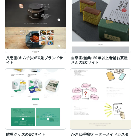
八恵堂(キムチ)のEC兼ブランドサ
吉泉園/創業120年以上老舗お茶屋
イト
さんのECサイト
防災グッズのECサイト
かさね手帖/オーダーメイドカスタ