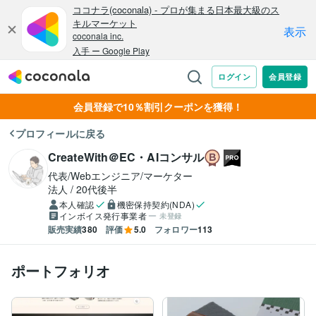
会員登録で10％割引クーポンを獲得！
プロフィールに戻る
CreateWith＠EC・AIコンサル
代表/Webエンジニア/マーケター
法人
20代後半
本人確認
機密保持契約(NDA)
インボイス発行事業者
未登録
販売実績
380
評価
5.0
フォロワー
113
ポートフォリオ