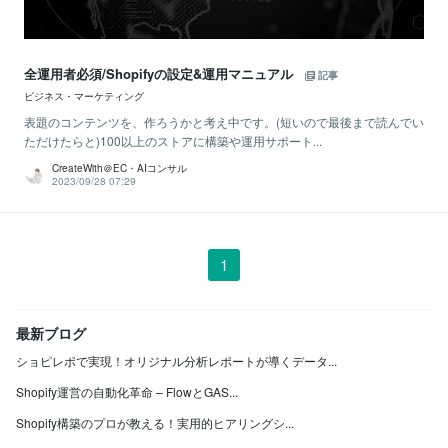
全運用者必須/Shopifyの設定&運用マニュアル
記事
ビジネス・マーケティング
表題のコンテンツを、作ろうかと考え中です。(短いので最後まで読んでい
ただけたらと)100以上のストアに構築や運用サポート...
CreateWith＠EC・AIコンサル
2023/09/28 07:29
1
最新ブログ
ショピレポで実現！オリジナル分析レポートが導くデータ...
Shopify運営の自動化革命 – FlowとGAS...
Shopify構築のプロが教える！実用的ヒアリングシ...