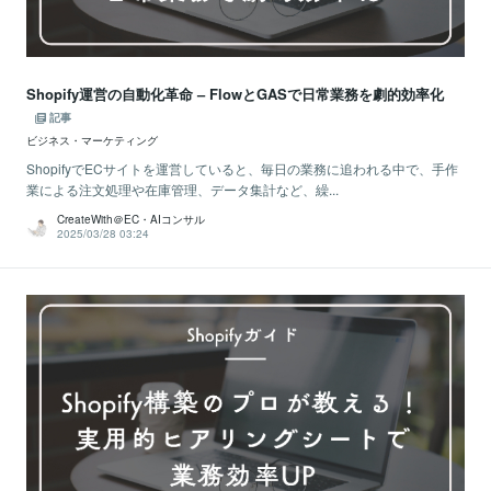
Shopify運営の自動化革命 – FlowとGASで日常業務を劇的効率化
記事
ビジネス・マーケティング
ShopifyでECサイトを運営していると、毎日の業務に追われる中で、手作
業による注文処理や在庫管理、データ集計など、繰...
CreateWith＠EC・AIコンサル
2025/03/28 03:24