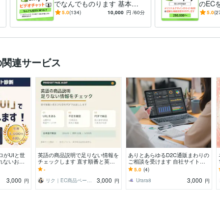
でなんでものります 基本操
のECを
作から運用・マーケティング
ert
5.0
(134)
10,000
円
/60分
5.0
(2
視点での助言まで全て可能で
スタム
す
ルの関連サービス
ロがUIと世
英語の商品説明で足りない情報を
ありとあらゆるD2C通販まわりの
れないお悩
チェックします 直す順番と英文
ご相談を受けます 自社サイトア
改善案を5
ひな型をPDFでお返しします
マゾン楽天からSNS/CRMバック
-
5.0
(4)
ヤードにGAS
3,000
3,000
3,000
リク｜EC商品ページの情報チェック
Urara8
円
円
円