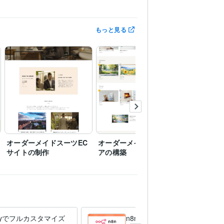
もっと見る
Search Console:3年
Google Tag Manager:3年
イト運用
コンバージョン改善
オーダーメイドスーツEC
オーダーメイド壁紙スト
食品系EC
サイトの制作
アの構築
こびどり)
pifyでフルカスタマイズ
n8n業務自動化・AIエージェ