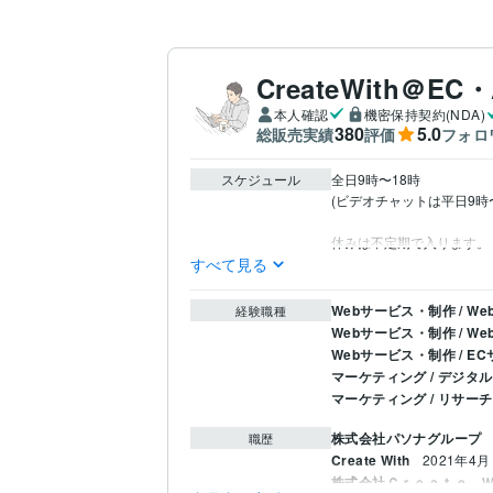
CreateWith＠E
本人確認
機密保持契約(NDA)
380
5.0
総販売実績
評価
フォロ
スケジュール
全日9時〜18時

(ビデオチャットは平日9時
休みは不定期で入ります。
すべて見る
Webサービス・制作 / 
経験職種
Webサービス・制作 / 
Webサービス・制作 / 
マーケティング / デジタ
マーケティング / リサー
株式会社パソナグループ
職歴
Create With
2021年4月
株式会社Ｃｒｅａｔｅ 