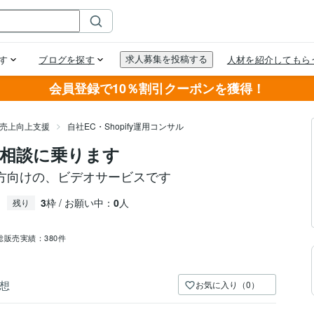
会員登録で10％割引クーポンを獲得！
・売上向上支援
自社EC・Shopify運用コンサル
相談に乗ります
方向けの、ビデオサービスです
3
枠 / お願い中：
0
人
残り
総販売実績：
380件
想
お気に入り（0）