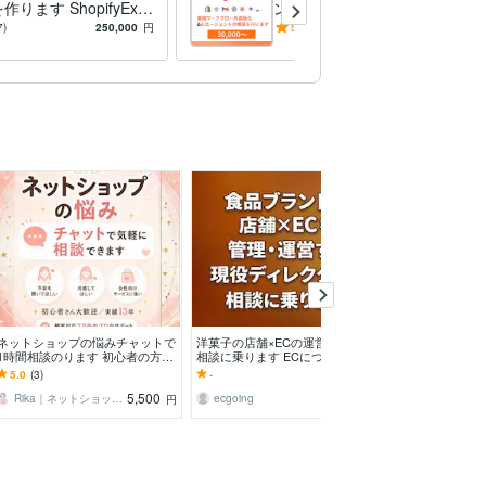
作ります ShopifyExp
ント構築します 業務効率化
企業のパートナーがフルカ
とAIエージェント導入で時間
7)
250,000
円
5.0
(6)
30,000
円
で
とコストを大幅削減
ネットショップの悩みチャットで
洋菓子の店舗×ECの運営について
ネットショップ
1時間相談のります 初心者の方大
相談に乗ります ECについて、そ
を文字と音声で
歓迎！ネットショップ13年・顧客
の拡大について、実店舗との兼ね
はない「個別化
5.0
(3)
-
5.0
(9)
対応3万件以上
合いについて
スをいたします
5,500
3,000
Rika｜ネットショップ×インスタ集客
ecgoing
fidbman
円
円