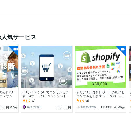
ルの人気サービス
分で売れない
ECサイトについてコンサルしま
オリジナル分析レポートの制作と
Cコンサルタ
す ECサイトのスペシャリストが
コンサルをします データの一元
のご相談に
相談に乗ります。
管理を工数削減、事業の売上向上
5.0
(2)
5.0
(2)
に貢献いたします。
000
30,000
60,000
Kento0605
CreateWith＠EC・AIコンサル
円
/60分
円
円
/60分