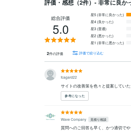
評価・感想（2件）- 非常に良か
星5 (非常に良かった)
総合評価
星4 (良かった)
5.0
星3 (普通)
星2 (悪かった)
星1 (非常に悪かった)
2
評価で絞り込む
件の評価
fcagard22
サイトの改善策を色々と提案していた
参考になった
Wave Company
見積り相談
質問へのご回答も早く、かつ適切でや