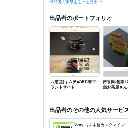
出品者の実績をもっと見る
HTML:4年
CSS:4年
JavaSc
プログラミング言
語・フレームワーク
出品者のポートフォリオ
WordPress:3年
Google
ビジネス・クリエイ
ティブツール
PageSpeed Insights:3年
liquid:4年
その他ツール
Web制作・HP作成・EC
得意分野
WEB制作
SEO
マーケ
コンサルティング・士業
コンサルティング
CRM
岡山大学
2017年3月 ~ 
学歴
八恵堂(キムチ)のEC兼ブ
吉泉園/創業1
英語
日常会話レベル
語学力
ランドサイト
舗お茶屋さん
出品者のその他の人気サービ
Shopifyを本格カスタマイズ