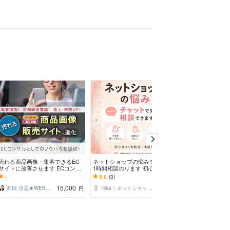
売れる商品画像・集客できるEC
ネットショップの悩みチャットで
EC・買取の売れ
サイトに改善させます ECコンサ
1時間相談のります 初心者の方大
とCVRで直しま
ルタントとしてのノウハウを提供
歓迎！ネットショップ13年・顧客
込の詰まりを一
-
5.0
(3)
-
します！
対応3万件以上
15,000
5,500
和田 淳志★WEB集客特化のクリエイター
Rika｜ネットショップ×インスタ集客
円
円