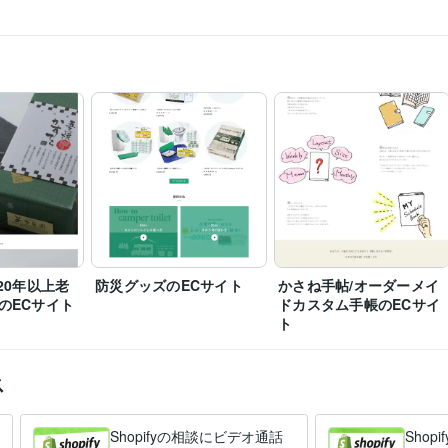
ript:4年
PHP:3年
 スプレッドシート:4年
Shopify:4年
Moneyfoward:3年
Google Analytics:3年
Google 
構築
ECサイト構築(Shopify)
HP構築(WordPress)
ティング
Webマーケティング
Shopify
ECサイト
shopify構築
Shopify運用
ECサ
EC事業コンサルティング(CRM)
CVR改善コンサルティング
EC
Shopify
Webマーケティング
業務効率化
自動化
LTV
CVR
Shopify運用
2020年2月
20年以上老
防災グッズのECサイト
かさね手帖/オーダーメイ
のECサイト
ドカスタム手帳のECサイ
ト
ス
Shopifyの相談にビデオ通話
Sho