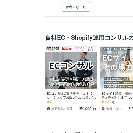
参考になった
自社EC・Shopify運用コンサ
ECコンサル&実行支援します ネ
ECサイト診断｜60
ットショップ経験5年以上/楽天/ヤ
原因を分析します E
フー/Amazon
ントとして、自社EC
-
5.0
(1)
乗ります
150,000
5,
楽天市場の運営代行なら福島まで
緒川 みずほ／Soluna
円