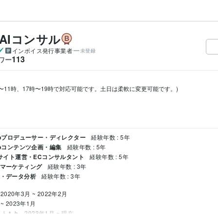
C・AIコンサル
インボイス発行事業者
未登録
113
ワー
〜11時、17時〜19時で対応可能です。土日は柔軟に変更可能です。)

Webプロデューサー・ディレクター
経験年数 : 5年
Webコンテンツ企画・編集
経験年数 : 5年
ECサイト運営・ECコンサルタント
経験年数 : 5年
ルマーケティング
経験年数 : 3年
チ・データ分析
経験年数 : 3年
2020年3月 ~ 2022年2月
 ~ 2023年1月
Ｗｉｔｈ
2023年1月 ~ 現在