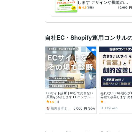
します デザインや機能の本
格カスタマイズ(liquid可)
4.9
(158)
10,000
円
自社EC・Shopify運用コンサ
ECサイト診断｜60分で売れない
売れないECを現役プ
原因を分析します ECコンサルタ
界観で改善します 売
ントとして、自社ECのご相談に
み聞かせてください。
5.0
(1)
-
乗ります
つ提案します。
5,000
緒川 みずほ／Soluna
Dice web
円
/60分