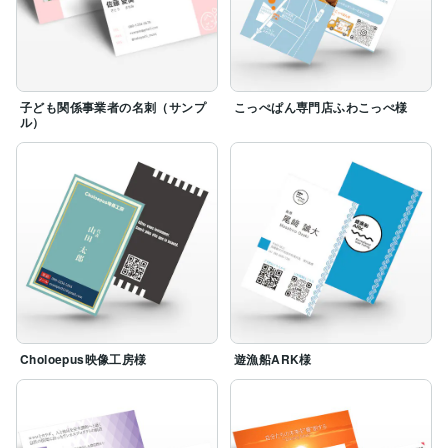
子ども関係事業者の名刺（サンプ
こっぺぱん専門店ふわこっぺ様
ル）
Choloepus映像工房様
遊漁船ARK様