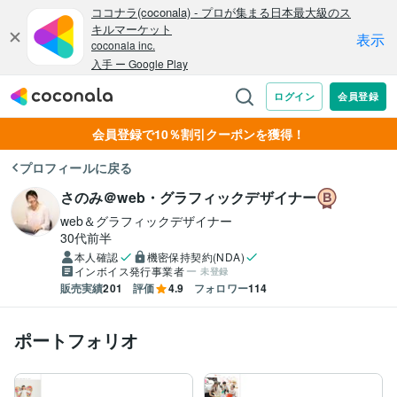
会員登録で10％割引クーポンを獲得！
プロフィールに戻る
さのみ＠web・グラフィックデザイナー
web＆グラフィックデザイナー
30代前半
本人確認
機密保持契約(NDA)
インボイス発行事業者
未登録
販売実績
201
評価
4.9
フォロワー
114
ポートフォリオ