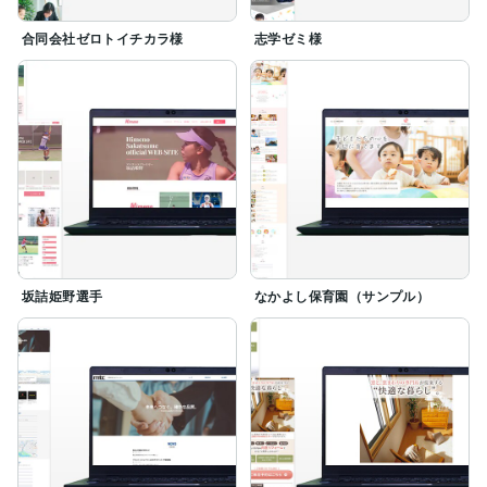
合同会社ゼロトイチカラ様
志学ゼミ様
坂詰姫野選手
なかよし保育園（サンプル）