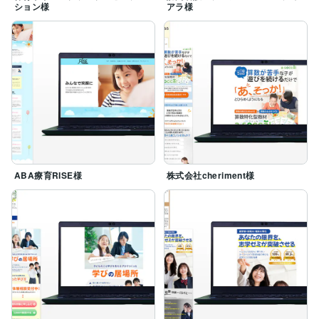
ション様
アラ様
ABA療育RISE様
株式会社cheriment様