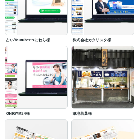
占いYoutuberべにねら様
株式会社カタリスタ様
ONIGYM24様
築地若葉様