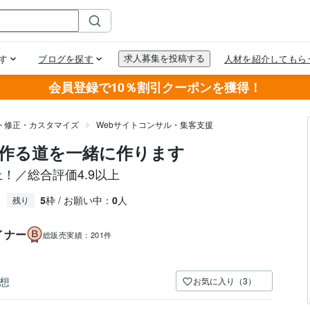
会員登録で10％割引クーポンを獲得！
イト修正・カスタマイズ
Webサイトコンサル・集客支援
作る道を一緒に作ります
！／総合評価4.9以上
5
枠 / お願い中：
0
人
残り
イナー
総販売実績：
201件
想
お気に入り（3）