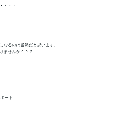
・・・・

になるのは当然だと思います。

けませんか＾＾？

ポート！
