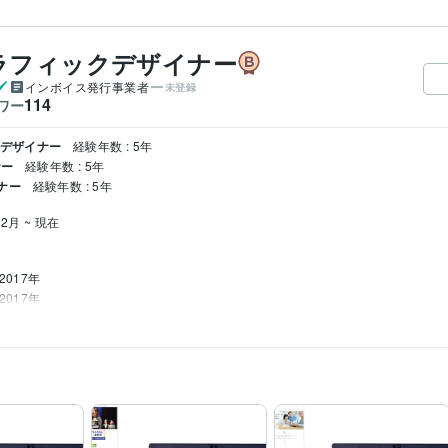
ラフィックデザイナー
インボイス発行事業者
未登録
114
ワー
クデザイナー
経験年数 : 5年
ナー
経験年数 : 5年
イナー
経験年数 : 5年
12月 ~ 現在
2017年
2017年
14年
Google スプレッドシート:5年
Google スライド:5年
Google ドキュメント:5年
Pow
ma:3年
CLIP STUDIO PAINT:10年
Canva:5年
告・ヘッダー製作
LP制作
Webサイト制作
web画像・サムネイル制作
LINE
ンフレット
封筒・紙袋デザイン
看板制作