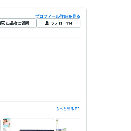
プロフィール詳細を見る
出品者に質問
フォロー
114
erPoint:7年
Word:7年
Adobe Photoshop:5年
もっと見る
リッチメニュー
ロゴ制作
名刺・ショップカード制