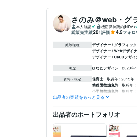
さのみ＠web・グ
本人確認
機密保持契約(NDA)
201
4.9
総販売実績
評価
フォロ
デザイナー / グラフィッ
経験職種
デザイナー / Webデザイ
デザイナー / UI/UXデザ
ひなたデザイン
2020年
職歴
保育士
取得年 : 2015年
資格・検定
幼稚園教諭免許
取得年 : 
小学校教諭免許
取得年 : 
出品者の実績をもっと見る
色彩検定3級
取得年 : 20
WordPress:5年
Excel:7年
ビジネス・クリエイ
ティブツール
出品者のポートフォリオ
Adobe Illustrator:5年
Fig
デザイン制作
バナー広
得意分野
作
チラシ・ポスター・パ