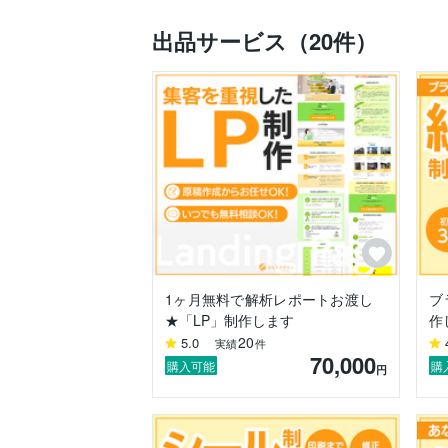
教育学部を卒業後、子育て支援事業の会
もちろん、その前のサービスの強みを言語
出品サービス（20件）
②的確かつ安心の「コミュニケーション力
現在、受講者4,000名を突破したデザ
お客様とのやり取りの中でニーズを的確に
③Web～印刷物、ライティングまで「まる
同じデザインでもwebデザインは見やす
文章もデザインも作れるので、集客に向
デザインが得意です！

◆制作実績

↓ポートフォリオサイトはこちらからご覧
https://withyou-cre-st.com/portfolio/

1ヶ月無料で解析レポートお渡し
ブ
★「LP」制作します
作
◆経歴

20
5.0
実績
件
2018年3月　  教育学部を卒業（保育・
70,000
2018年4月　  大学を卒業後、子育て支
購入可能
購
円
2020年11月　デザインスクールに入塾し
2023年4月　  デザイン塾の講師業開始（
2023年10月　第一子出産

現在　　　　   子育てをしながらデザイ