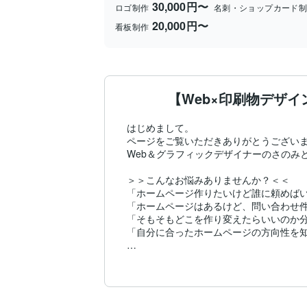
30,000円〜
ロゴ制作
名刺・ショップカード
20,000円〜
看板制作
【Web×印刷物デザ
はじめまして。

ページをご覧いただきありがとうございま
Web＆グラフィックデザイナーのさのみと
＞＞こんなお悩みありませんか？＜＜

「ホームページ作りたいけど誰に頼めばい
「ホームページはあるけど、問い合わせ件
「そもそもどこを作り変えたらいいのか分
「自分に合ったホームページの方向性を知
＼そんな方は一度ご相談ください！／

◆私の3つの強み

①教育業界の知識による「伝わる言語化力