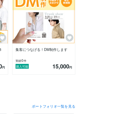
3
集客につなげる！DM制作します
0
実績
件
0
15,000
購入可能
円
円
ポートフォリオ一覧を見る