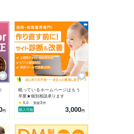
や売上が変わってきます。デザイン制作は
あります！

作り上げることを大切にしています。

えながら、お客様に伝わりやすく効果的な
の
眠っているホームページはもう
卒業★個別相談承ります
3
5.0
実績
件
0
3,000
購入可能
円
円