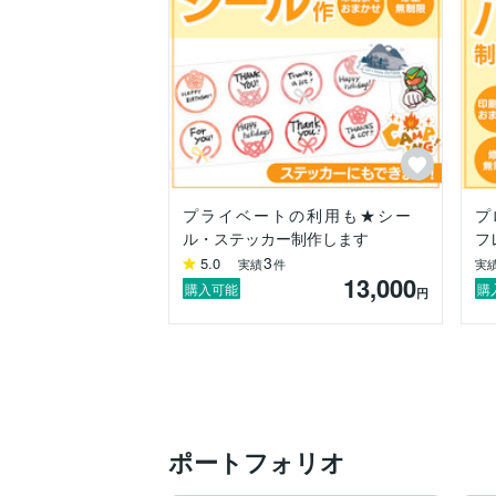
　　　　　　   保育ドリプラ2025パー
★【実 質 無 料】相談開催中★

https://coconala.com/services/3842243
ご質問やご不安な点がありましたら、

ご依頼前でもお気軽にご連絡くださいませ
プライベートの利用も★シー
プ
ル・ステッカー制作します
フ
共に形にできることを楽しみにしておりま
3
5.0
最後まで読んでいただきありがとうござ
実績
件
実
13,000
購入可能
購
円
ポートフォリオ