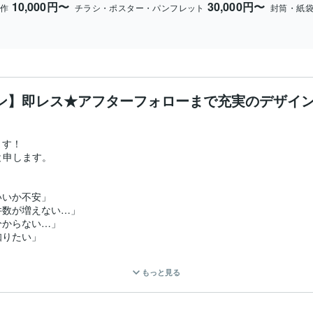
10,000円〜
30,000円〜
制作
チラシ・ポスター・パンフレット
封筒・紙
イン】即レス★アフターフォローまで充実のデザイ
す！

申します。

いか不安」

数が増えない…」

からない…」

りたい」

もっと見る
」
