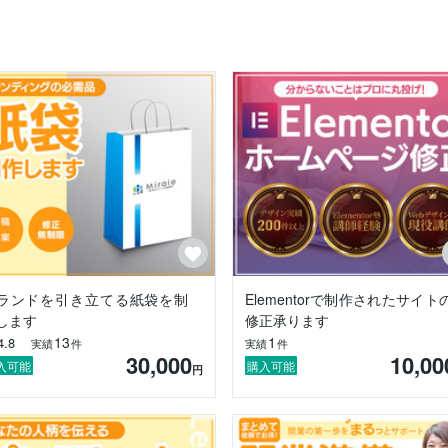
社に正社員として従事していました。言葉選び1つで、相手に伝わる印象
化し、テキスト原稿を作るところからサポートさせていただきます。

」

イン塾で講師を務めており、オンラインでのコミュニケーションには自信が
捉え、デザイナーとしての意見もお話ししながら、より良いものを共に
ごと制作」

さ、グラフィックデザインは世界観が大切になります。

けた記事やLPの原稿も含め対応できます。言葉と見た目のバランスを考
ください↓

ランドを引き立てる紙袋を制
Elementorで制作されたサイト
します
修正承ります
13
1
4.8
実績
件
実績
件
幼稚園・小学校の教育専攻）

30,000
10,00
援事業の会社に就職（営業職・事務職）

入可能
購入可能
円
、デザイナーとして活動

WordPress関係の塾の講師も務めております）

ナー業、講師業に従事
