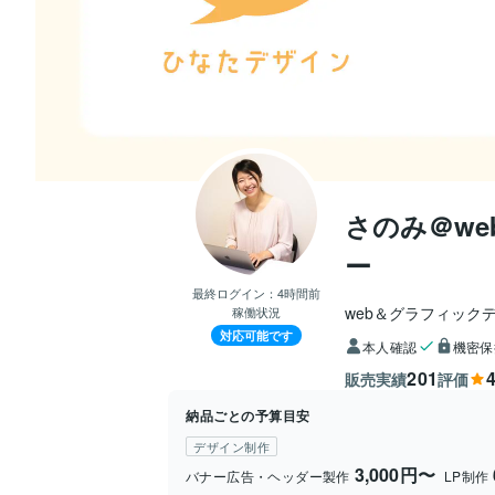
さのみ＠w
ー
最終ログイン：
4時間前
web＆グラフィック
稼働状況
対応可能です
本人確認
機密保
201
4
販売実績
評価
納品ごとの予算目安
デザイン制作
3,000円〜
バナー広告・ヘッダー製作
LP制作