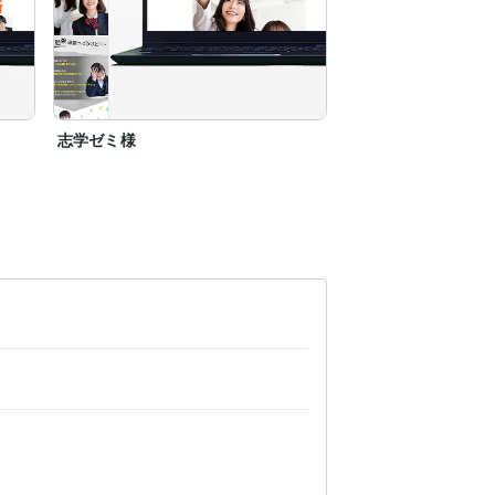
志学ゼミ様