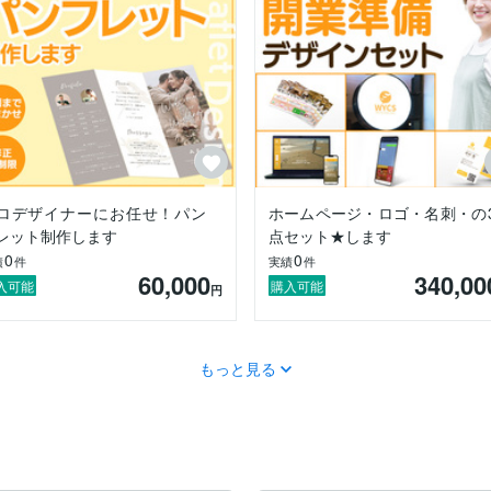
トナーとしてデザイン面のサポート

。

ロデザイナーにお任せ！パン
ホームページ・ロゴ・名刺・の
レット制作します
点セット★します
す＾＾

0
0
いました！
績
件
実績
件
60,000
340,00
入可能
購入可能
円
もっと見る