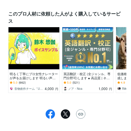
このプロ人材に依頼した人がよく購入しているサービ
ス
明るく丁寧にプロ女性ナレーター
英語翻訳・校正 (全ジャンル、専
低価格で
が声をお届けします 明るい声を
門分野可)します ● 高品質 | ネイ
成します
軸に落ち着いたナレ少年ボイスや
ティブレベルのプロが日英翻訳サ
末までの
5.0
(662)
5.0
(521)
4.9
(33
演技まで幅広く対応！
ポート●
4,000
1,000
音物創作チーム「UMEX」
ノア・Noa
Riiko t
円
円