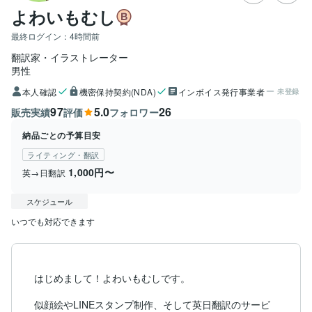
よわいもむし
最終ログイン：
4時間前
翻訳家・イラストレーター
男性
本人確認
機密保持契約(NDA)
インボイス発行事業者
未登録
97
5.0
26
販売実績
評価
フォロワー
納品ごとの予算目安
ライティング・翻訳
1,000円〜
英→日翻訳
スケジュール
いつでも対応できます
はじめまして！よわいもむしです。

似顔絵やLINEスタンプ制作、そして英日翻訳のサービ