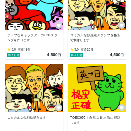
ポップなキャラクターのLINEスタ
コミカルな似顔絵スタンプを格安
ンプを作ります
で制作します
5.0
19
5.0
25
実績
件
実績
件
4,500
4,500
円
円
購入可能
購入可能
コミカルな似顔絵描きます
TOEIC955！自然な日本語に翻訳
します