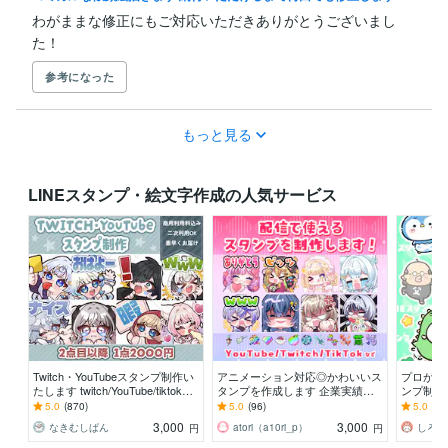
わがままな修正にもご対応いただきありがとうございまし
た！
参考になった
もっと見る
LINEスタンプ・絵文字作成の人気サービス
Twitch・YouTubeスタンプ制作い
アニメーション対応◎かわいいス
プロが制
たします twitch/YouTube/tiktok配
タンプを作成します 企業実績多
ンプ制作し
信用スタンプ制作
数有！YouTube・Twitch・TikTok
e、Twi
5.0
(870)
5.0
(96)
5.0
(32
☆
☆
3,000
3,000
なきむしぱん
atori（a10ri_p）
しろく
円
円