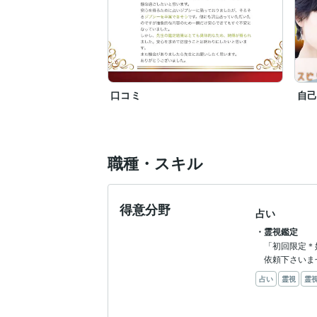
口コミ
自
職種・スキル
得意分野
占い
・霊視鑑定
「初回限定＊
依頼下さいま
占い
霊視
霊