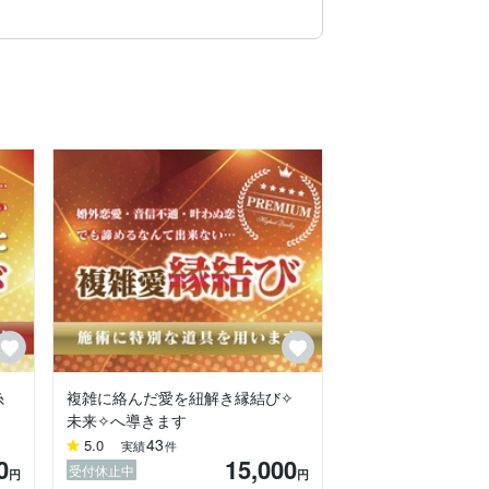
糸
複雑に絡んだ愛を紐解き縁結び✧︎
未来✧︎へ導きます
43
5.0
実績
件
0
15,000
受付休止中
円
円