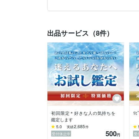
幼少期から、霊感がありました。

早い段階で能力を自覚しておりました。

出品サービス（8件）
学生時代からも、友人や知人にかなり相談
大人になった際には職場の方々も数多く霊
ちまたで少し有名になった私の鑑定で、携
今は、無料で友人に鑑定することはなく、
私の鑑定スタイルでは、良い結果、悪い結
悪い結果だとしても寄り添い鑑定し、

今の自分の不安感や孤独感を取り去らい、
初回限定＊好きな人の気持ちを
ﾘ
新しい自分作りをご一緒にお手伝いさせて
鑑定します
2,685
5.0
実績
件
自分の力を全身全霊で放出し、ご相談者様
500
受付休止中
受
円