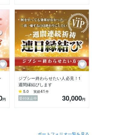
ン
ジプシー終わらせたい人必見！1
週間縁結びします
41
5.0
実績
件
0
30,000
受付休止中
円
円
ポートフォリオ一覧を見る