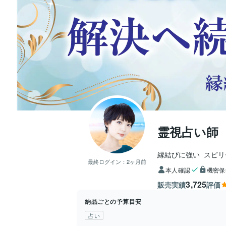
霊視占い師 
縁結びに強い  スピ
最終ログイン：
2ヶ月前
本人確認
機密保
3,725
販売実績
評価
納品ごとの予算目安
占い