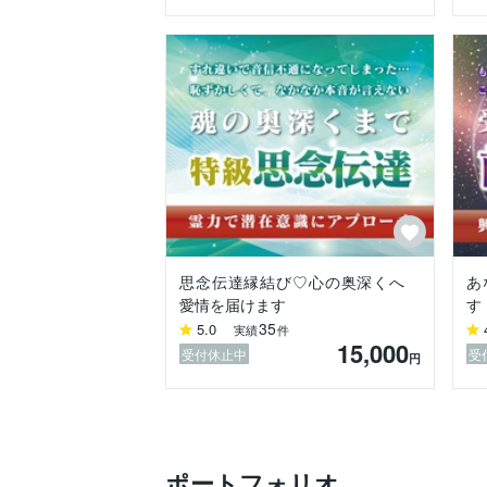
皆様のお越しをお待ちしております。
思念伝達縁結び♡心の奥深くへ
あ
愛情を届けます
す
35
5.0
実績
件
15,000
受付休止中
受
円
ポートフォリオ