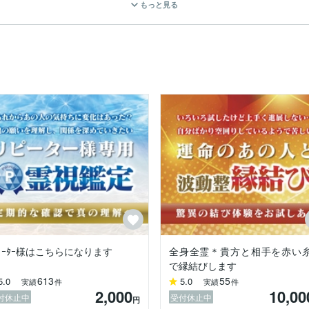
もっと見る
をされてきました。

視でアドバイスをしてきました。

帯電話も知らない方からかかってくるようになった程でした。

プロで活動させていただいております。

果、又はその事象に関してのご提案とアドバイスをお伝えします。



ﾋﾟｰﾀｰ様はこちらになります
全身全霊＊貴方と相手を赤い
いただきます。

で縁結びします
613
55
5.0
5.0
実績
件
実績
件
の思いにお応え出来ます様に尽力させて頂きます。

2,000
10,00
付休止中
受付休止中
円