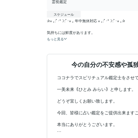
霊視鑑定
スケジュール
✰⋆ ｡:ﾟ･*☽:ﾟ･⋆ ｡ 年中無休対応 ⋆ ｡:ﾟ･*☽:ﾟ･⋆ ｡✰

もっと見る
今の自分の不安感や孤
ココナラでスピリチュアル鑑定士をさせて
一美未来｟ひとみ みらい｠と申します。

どうぞ宜しくお願い致します。

今回、皆様に占い鑑定をご提供出来ますこ
本当にありがとうございます。

私の鑑定方法は、霊感霊視のみです。
