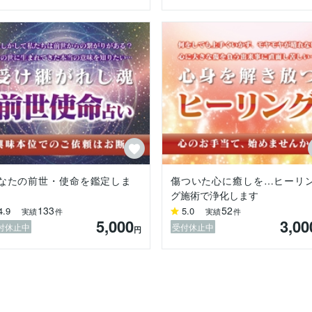
なたの前世・使命を鑑定しま
傷ついた心に癒しを…ヒーリ
グ施術で浄化します
133
52
4.9
5.0
実績
件
実績
件
5,000
3,00
付休止中
受付休止中
円