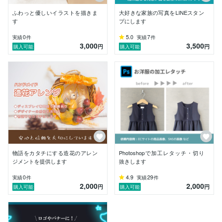
ふわっと優しいイラストを描きま
大好きな家族の写真をLINEスタン
す
プにします
0
5.0
7
実績
件
実績
件
3,000
3,500
円
円
購入可能
購入可能
物語をカタチにする造花のアレン
Photoshopで加工レタッチ・切り
ジメントを提供します
抜きします
0
4.9
29
実績
件
実績
件
2,000
2,000
円
円
購入可能
購入可能