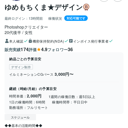
ゆめもちくま★デザイン
最終ログイン：
13時間前
稼働状況
対応可能です
Photoshopクリエイター
20代後半
女性
本人確認
機密保持契約(NDA)
インボイス発行事業者
174
4.9
36
販売実績
評価
フォロワー
納品ごとの予算目安
デザイン制作
3,000円〜
イルミネーションCGパース
継続（時給/月給）の予算目安
2,000円
時間単価：
1週間の稼働日数：
週5日以上
1日の稼働時間：
6時間
稼働時間帯：
平日日中
勤務場所：
フルリモート
スケジュール
◆◆基本の活動時間◆◆