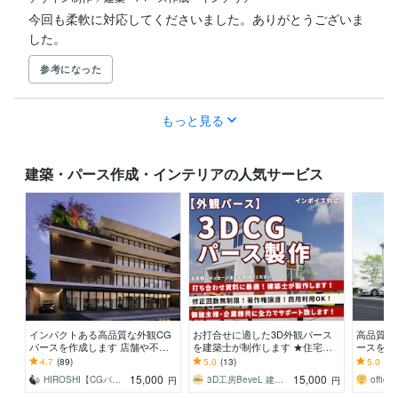
今回も柔軟に対応してくださいました。ありがとうございま
した。
参考になった
もっと見る
建築・パース作成・インテリアの人気サービス
インパクトある高品質な外観CG
お打合せに適した3D外観パース
高品質で
パースを作成します 店舗や不動
を建築士が制作します ★住宅規
ースを作
産のチラシ、施主様へのプレゼン
模~大規模建築まで全対応★イン
的な建築C
4.7
(89)
5.0
(13)
5.0
(29
等で必要な方へ
ボイス対応★
り作成し
15,000
15,000
HIROSHI【CGパース4日で作成】
3D工房BeveL 建築3DCGパース
office
円
円