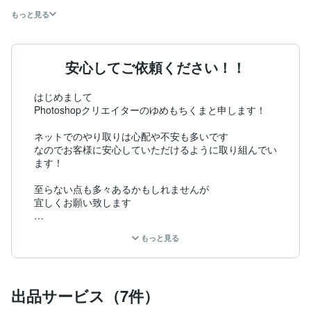
もっと見る
安心してご依頼ください！！
はじめまして

Photoshopクリエイターのゆめもちくまと申します！

ネットでのやり取りは心配や不安も多いです

なのでお客様に安心していただけるように取り組んでい
ます！

至らない点も多々あるかもしれませんが

宜しくお願い致します

▹▸学生時代

もっと見る
・インテリア学科

・グラフィック学科

▹▸会社

出品サービス（7件）
・イルミネーションデザイン会社

・照明デザイン会社
