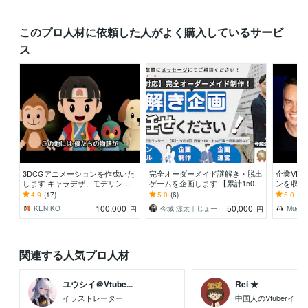
このプロ人材に依頼した人がよく購入しているサービ
ス
3DCGアニメーションを作成いた
完全オーダーメイド謎解き・脱出
企業VP
します キャラデザ、モデリン
ゲームを企画します 【累計150件
ンを収録
グ、アニメーション、音声まで丸
超】教育・PR・社内行事・商業
ージ｜著
4.9
(17)
5.0
(6)
5.0
(14
投げOK！
施設まで幅広く
100,000
50,000
KENIKO
今城 涼太｜じょー
Mug 2
円
円
関連する人気プロ人材
ユウシイ＠Vtube...
Rei ★
イラストレーター
中国人のVtuberイ