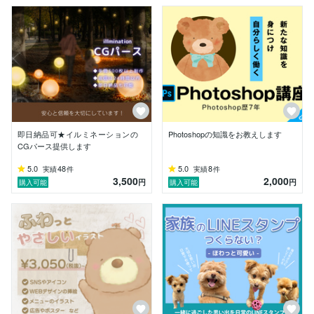
・ディスプレイ専門の会社

▹▸使用可能なソフト

・Photoshop

・Illustrator

特にPhotoshopは約8年間ほど使用しておりますので

自信もって皆様にご提案可能です！！

・イルミネーションパース

・ライトアップのパース

即日納品可★イルミネーションの
Photoshopの知識をお教えします
・商品画像の加工

CGパース提供します
・大切な写真の加工

・光るロゴ

5.0
48
5.0
8
実績
件
実績
件
3,500
2,000
円
円
購入可能
購入可能
様々なことが出来ますので、

ぜひご相談ください！