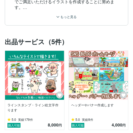
でご満足いただけるイラストを作成することに努めま
す。

もっと見る
得意分野は動物ですが人物イラストも承っております！
いろいろなテイストのイラストを作成しております。お
客様の望むテイストに近付けてのイラスト作成もある程
度可能です！

出品サービス（5件）
※作成実績として作成したイラストはココナラ等に掲載
する場合があります。掲載不可の場合はお取引の際にお
伝えください。

どんなことでもお気軽にメッセージにてご相談くださ
い！
ラインスタンプ・ライン絵文字作
ヘッダーやバナー作成します
ります
5.0
179
5.0
8
実績
件
実績
件
8,000
4,000
円
円
購入可能
購入可能