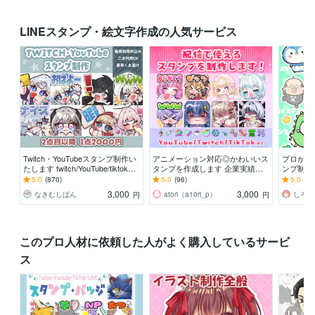
LINEスタンプ・絵文字作成の人気サービス
Twitch・YouTubeスタンプ制作い
アニメーション対応◎かわいいス
プロが制
たします twitch/YouTube/tiktok配
タンプを作成します 企業実績多
ンプ制作し
信用スタンプ制作
数有！YouTube・Twitch・TikTok
e、Twi
5.0
(870)
5.0
(96)
5.0
(32
☆
☆
3,000
3,000
なきむしぱん
atori（a10ri_p）
しろく
円
円
このプロ人材に依頼した人がよく購入しているサービ
ス