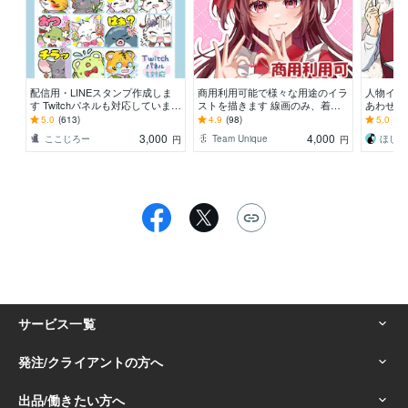
配信用・LINEスタンプ作成しま
商用利用可能で様々な用途のイラ
人物イラ
す Twitchパネルも対応していま
ストを描きます 線画のみ、着色
あわせた
す！
のみの案件もご相談下さい！
5.0
(613)
4.9
(98)
5.0
(16
3,000
4,000
ここじろー
Team Unique
ほしむ
円
円