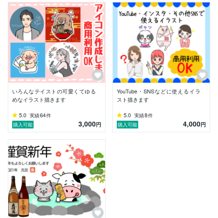
いろんなテイストの可愛くてゆる
YouTube・SNSなどに使えるイラ
めなイラスト描きます
スト描きます
5.0
64
5.0
8
実績
件
実績
件
3,000
4,000
円
円
購入可能
購入可能