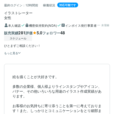
最終ログイン：
12時間前
稼働状況
対応可能です
イラストレーター
女性
本人確認
機密保持契約(NDA)
インボイス発行事業者
未登録
281
5.0
48
販売実績
評価
フォロワー
スケジュール
もっと見る
絵を描くことが大好きです。

多数の企業様、個人様よりラインスタンプやアイコン、
バナー、その他いろいろな用途のイラスト作成実績があ
ります。

お客様のお気持ちに寄り添うことを第一に考えておりま
す！また、しっかりとコミュニケーションをとり細部ま