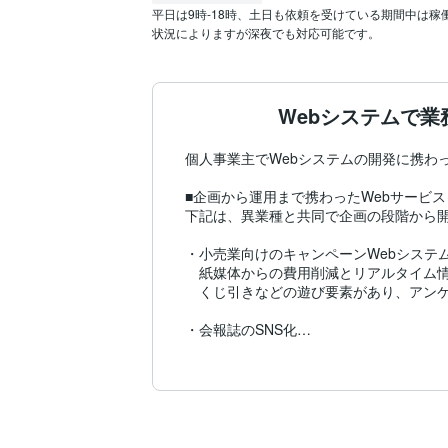
平日は9時-18時、土日も依頼を受けている期間中は稼
状況によりますが深夜でも対応可能です。
Webシステムで
個人事業主でWebシステムの開発に携わっ
■企画から運用まで携わったWebサービス

下記は、異業種と共同で企画の段階から開
・小売業向けのキャンペーンWebシステム
　紙媒体からの費用削減とリアルタイム情
　くじ引きなどの遊び要素があり、アンケ
・会報誌のSNS化

　会員間のコミュニケーションが実現し、
・土地建物のポータルサイト

　大手サイトにはないローカル物件を中心
・POSレジと連動した販売促進ツール
