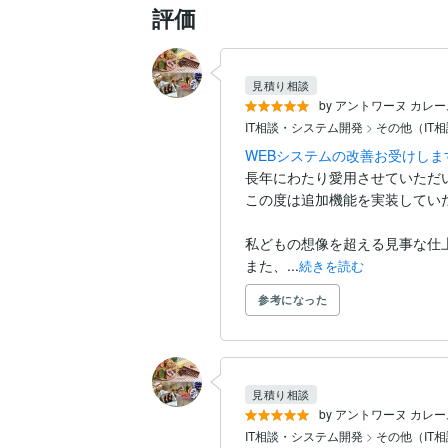
評価
見積り相談
by アントワーヌ カレ
IT相談・システム開発
>
その他（IT
WEBシステムの改善お受けしま
長年にわたり愛用させていただい
この度は追加機能を実装してい
私どもの想像を超える見事な仕
また、...
続きを読む
参考になった
見積り相談
by アントワーヌ カレ
IT相談・システム開発
>
その他（IT