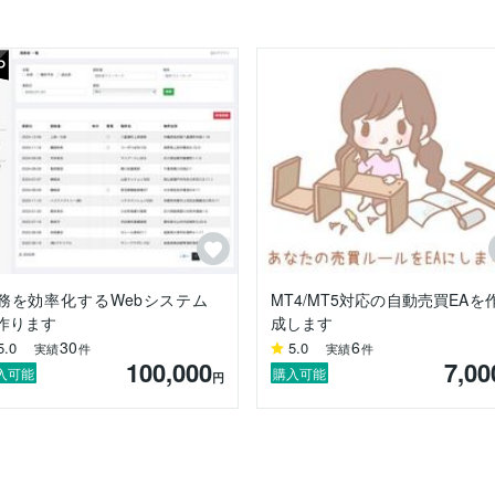
くありませんので詳しいご説明ができませんが、

を提案するシステムです。

ール

構築運用ツール)

務を効率化するWebシステム
MT4/MT5対応の自動売買EAを
作ります
成します
30
6
5.0
5.0
実績
件
実績
件
100,000
7,00
入可能
購入可能
円
テスト)
