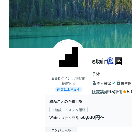
stair
男性
最終ログイン：
7時間前
本人確認
機密保
稼働状況
内容によります
95
5.
販売実績
評価
納品ごとの予算目安
IT相談・システム開発
50,000円〜
Webシステム開発
スケジュール