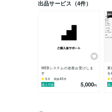
出品サービス（4件）
　私はセールスやプロモーションには詳し
　消費者の行動や嗜好を収集し、販売戦略
■システム開発に携わった業界

・宿泊施設：Webと連動した予約管理

・不動産業：物件管理の社内システム

・製造業：受注管理、材料仕入れ管理

・運送業：配送管理システム

・教育機関：オンライン授業のサポートツ
・人材派遣業：スタッフ向けマイページ

・美容業：サロン用のCMS(Webサイトの
など

WEBシステムの改善お受けしま
業
す
を
■対応可能な業務

45
5.0
実績
件
・現状分析と改善の提案

5,000
・企画

購入可能
購
円
・開発(要件定義、設計、プログラミング、
・運用