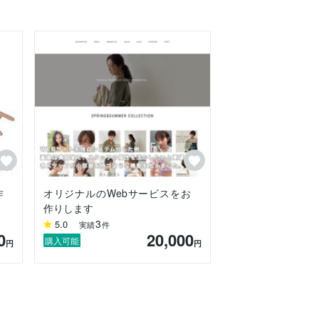
作
オリジナルのWebサービスをお
作りします
3
5.0
実績
件
0
20,000
購入可能
円
円