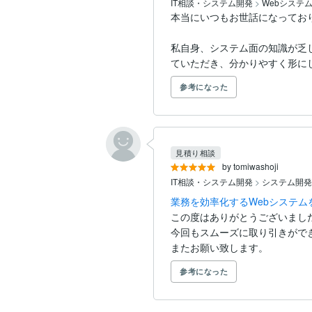
IT相談・システム開発
>
Webシステ
本当にいつもお世話になっており
私自身、システム面の知識が乏
ていただき、分かりやすく形にし.
参考になった
見積り相談
by tomiwashoji
IT相談・システム開発
>
システム開発
業務を効率化するWebシステム
この度はありがとうございました
今回もスムーズに取り引きができ
またお願い致します。
参考になった