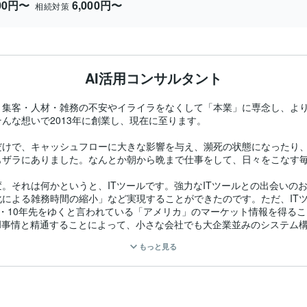
000円〜
6,000円〜
相続対策
AI活用コンサルタント
・集客・人材・雑務の不安やイライラをなくして「本業」に専念し、よ
な想いで2013年に創業し、現在に至ります。

だけで、キャッシュフローに大きな影響を与え、瀕死の状態になったり
ザラにありました。なんとか朝から晩まで仕事をして、日々をこなす毎
。それは何かというと、ITツールです。強力なITツールとの出会いの
による雑務時間の縮小」など実現することができたのです。ただ、IT
・10年先をゆくと言われている「アメリカ」のマーケット情報を得る
I事情と精通することによって、小さな会社でも大企業並みのシステム構
もっと見る
ー確保」「人材確保・育成」「業務効率」に悩んでいるなら、僕たちが
「パートナー確保」「人材確保・育成」「業務効率」に貢献し、本業に
かな、ともし感じたなら、一度面談の機会をいただければ幸いです。た
うぞご安心いただければと存じます。