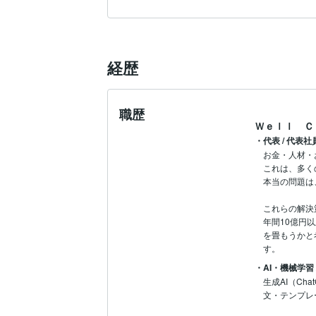
経歴
職歴
Ｗｅｌｌ Ｃ
・代表 / 代表
お金・人材・お客
これは、多く
本当の問題は
これらの解決
年間10億円
を畳もうかと
す。
・AI・機械学習
生成AI（C
文・テンプレ