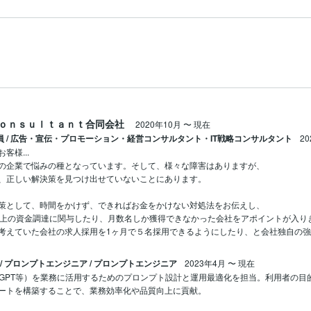
ｏｎｓｕｌｔａｎｔ合同会社
2020年10月
〜
現在
社員 / 広告・宣伝・プロモーション・経営コンサルタント・IT戦略コンサルタント
2
様...

の企業で悩みの種となっています。そして、様々な障害はありますが、

、正しい解決策を見つけ出せていないことにあります。

策として、時間をかけず、できればお金をかけない対処法をお伝えし、

以上の資金調達に関与したり、月数名しか獲得できなかった会社をアポイントが入り
考えていた会社の求人採用を1ヶ月で５名採用できるようにしたり、と会社独自の
 / プロンプトエンジニア / プロンプトエンジニア
2023年4月
〜
現在
hatGPT等）を業務に活用するためのプロンプト設計と運用最適化を担当。利用者の
ートを構築することで、業務効率化や品質向上に貢献。
