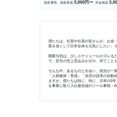
5,000円〜
3,
資産運用、資産形成
年金相談
僕たちは、社長や社員の皆さんが、お金
業を強くして日本全体を元気にしたい、そん
開業当初は、少しスケジュールがズレる
で、翌月の売上見込みがゼロ、何てことも
そんな中、あるものと出会い、状況が一変
「人材確保・育成」「決済や請求の自動化
ますが、僕たちは特に、特に、日本の5年
を事業に取り入れ最先端のツール事情・A
もしあなたが、今、「集客」「パートナ
は、ITの力で、あなたの会社の「集客」
げてもらえることが喜びです。必要そう
営業をかけることはありませんので、ど