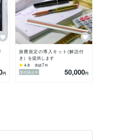
手
旅費規定の導入キット(解説付
き）を提供します
7
4.8
実績
件
0
50,000
受付休止中
円
円