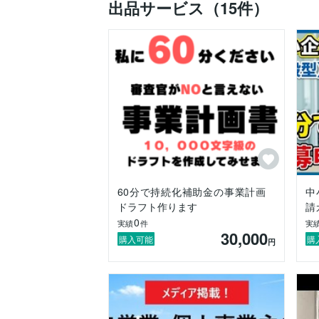
出品サービス（15件）
60分で持続化補助金の事業計画
中
ドラフト作ります
請
0
実績
件
実
30,000
購入可能
購
円