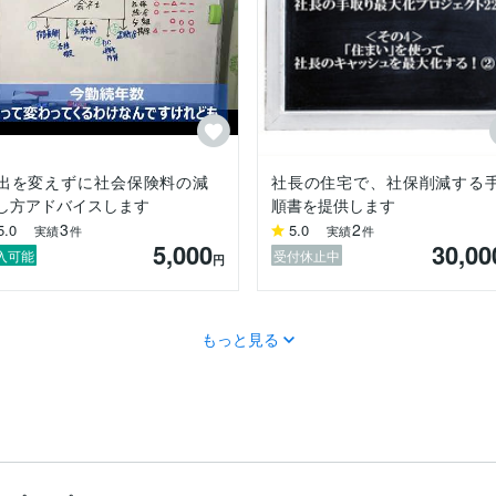
出を変えずに社会保険料の減
社長の住宅で、社保削減する
し方アドバイスします
順書を提供します
3
2
5.0
5.0
実績
件
実績
件
5,000
30,00
入可能
受付休止中
円
もっと見る