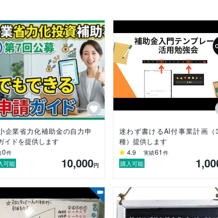
小企業省力化補助金の自力申
迷わず書けるAI付事業計画（
ガイドを提供します
種）提供します
0
61
4.9
績
件
実績
件
10,000
1,00
入可能
購入可能
円