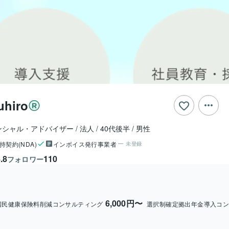
uhiro
ンシャル・アドバイザー
法人
40代後半
男性
持契約(NDA)
インボイス発行事業者
未登録
.8
110
フォロワー
6,000円〜
国民健康保険料削減コンサルティング
選択制確定拠出年金導入コ