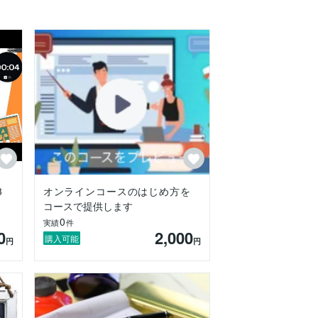
3
オンラインコースのはじめ方を
コースで提供します
0
実績
件
0
2,000
購入可能
円
円