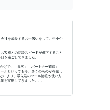
り会社を成長するお手伝いをして、中小企
、お客様との商談スピードが低下すること
日を過ごしてきました。

おかげで、「集客」「パートナー確保」
ツールといっても今、多くのものが存在し
ことにより、最先端のツール情報や使い方
築を実現してきました。

お手伝いできるかもしれません。僕たち
専念いただくことで、より大きな成長を遂
だし、当社は、訪問・電話などでしつこい