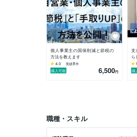
個人事業主の国保削減と節税の
支
方法を教えます
ら
8
4.0
実績
件
6,500
購入可能
購
円
職種・スキル