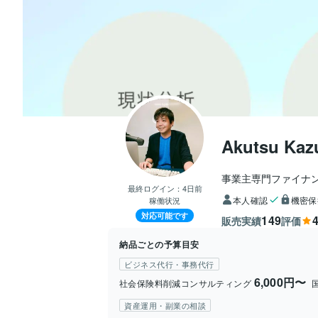
Akutsu Kaz
事業主専門ファイナ
最終ログイン：
4日前
本人確認
機密保
稼働状況
対応可能です
149
4
販売実績
評価
納品ごとの予算目安
ビジネス代行・事務代行
6,000円〜
社会保険料削減コンサルティング
資産運用・副業の相談